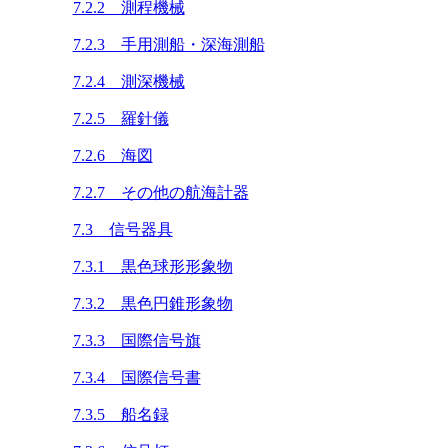
7.2.2 測程機械
7.2.3 手用測船・深海測船
7.2.4 測深機械
7.2.5 羅針儀
7.2.6 海図
7.2.7 その他の航海計器
7.3 信号器具
7.3.1 黒色球形形象物
7.3.2 黒色円錐形象物
7.3.3 国際信号旗
7.3.4 国際信号書
7.3.5 船名録