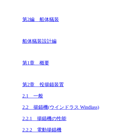
第2編 船体艤装
船体艤装設計編
第1章 概要
第2章 投揚錨装置
2.1 一般
2.2 揚錨機(ウインドラス Windlass)
2.2.1 揚錨機の性能
2.2.2 電動揚錨機