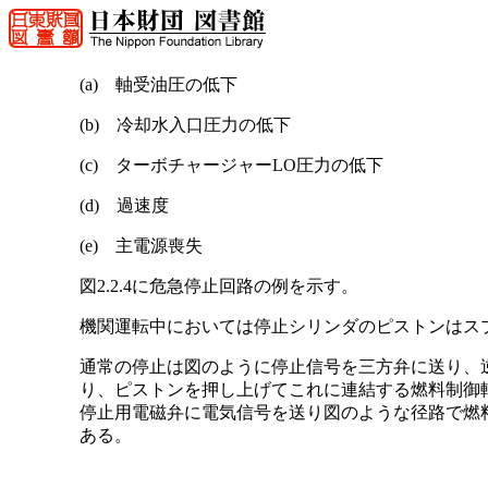
(a) 軸受油圧の低下
(b) 冷却水入口圧力の低下
(c) ターボチャージャーLO圧力の低下
(d) 過速度
(e) 主電源喪失
図2.2.4に危急停止回路の例を示す。
機関運転中においては停止シリンダのピストンはス
通常の停止は図のように停止信号を三方弁に送り、
り、ピストンを押し上げてこれに連結する燃料制御軸
停止用電磁弁に電気信号を送り図のような径路で燃料
ある。