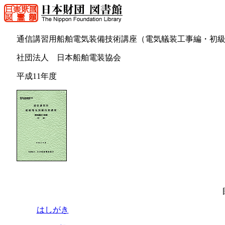
通信講習用船舶電気装備技術講座（電気艤装工事編・初
社団法人 日本船舶電装協会
平成11年度
はしがき