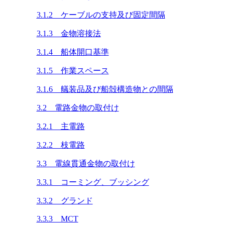
3.1.2 ケーブルの支持及び固定間隔
3.1.3 金物溶接法
3.1.4 船体開口基準
3.1.5 作業スペース
3.1.6 艤装品及び船殻構造物との間隔
3.2 電路金物の取付け
3.2.1 主電路
3.2.2 枝電路
3.3 電線貫通金物の取付け
3.3.1 コーミング、ブッシング
3.3.2 グランド
3.3.3 MCT