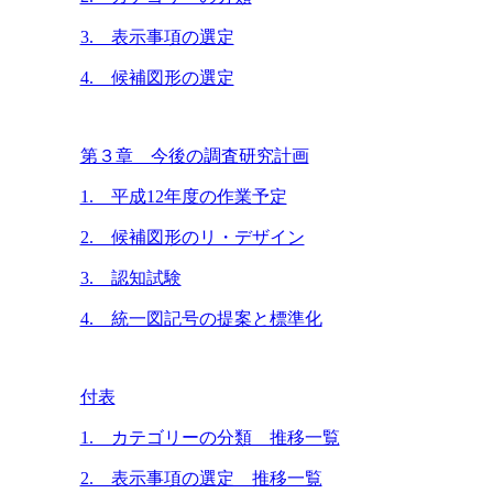
3. 表示事項の選定
4. 候補図形の選定
第３章 今後の調査研究計画
1. 平成12年度の作業予定
2. 候補図形のリ・デザイン
3. 認知試験
4. 統一図記号の提案と標準化
付表
1. カテゴリーの分類 推移一覧
2. 表示事項の選定 推移一覧