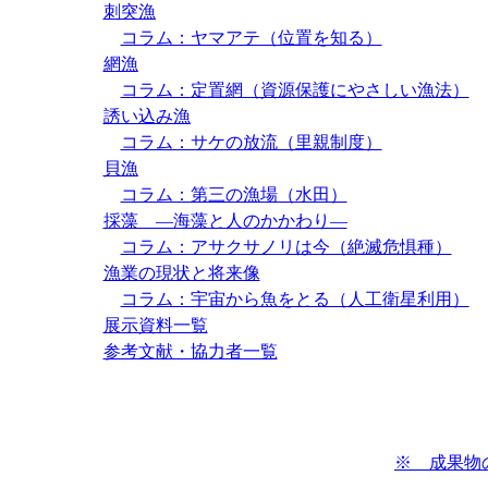
刺突漁
コラム：ヤマアテ（位置を知る）
網漁
コラム：定置網（資源保護にやさしい漁法）
誘い込み漁
コラム：サケの放流（里親制度）
貝漁
コラム：第三の漁場（水田）
採藻 ―海藻と人のかかわり―
コラム：アサクサノリは今（絶滅危惧種）
漁業の現状と将来像
コラム：宇宙から魚をとる（人工衛星利用）
展示資料一覧
参考文献・協力者一覧
※ 成果物