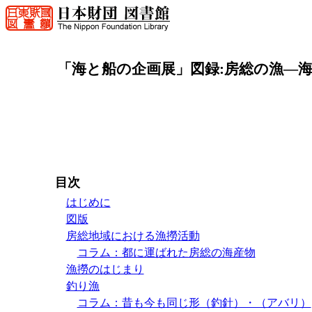
「海と船の企画展」図録:房総の漁―
目次
はじめに
図版
房総地域における漁撈活動
コラム：都に運ばれた房総の海産物
漁撈のはじまり
釣り漁
コラム：昔も今も同じ形（釣針）・（アバリ）