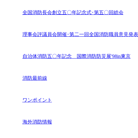
全国消防長会創立五〇年記念式･第五〇回総会
理事会評議員会開催･第二一回全国消防職員意見発
自治体消防五〇年記念 国際消防防災展'98in東京
消防最前線
ワンポイント
海外消防情報