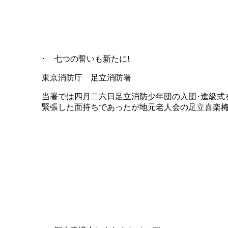
･ 七つの誓いも新たに!
東京消防庁 足立消防署
当署では四月二六日足立消防少年団の入団･進級式
緊張した面持ちであったが地元老人会の足立喜楽