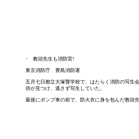
･ 教頭先生も消防官!
東京消防庁 豊島消防署
五月七日都立大塚聾学校で、はたらく消防の写生
供が見つけ、逃さず写生していた。
最後にポンプ車の前で、防火衣に身を包んだ教頭