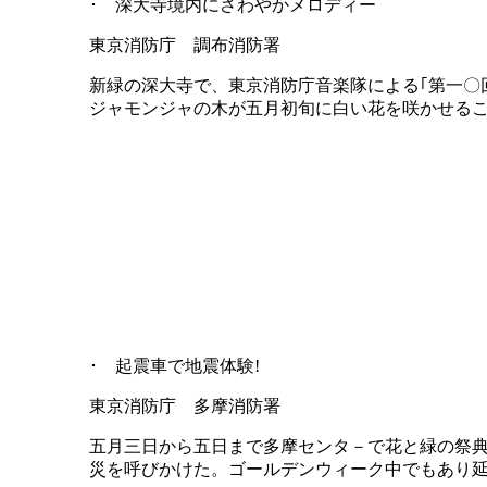
･ 深大寺境内にさわやかメロディー
東京消防庁 調布消防署
新緑の深大寺で、東京消防庁音楽隊による｢第一〇
ジャモンジャの木が五月初旬に白い花を咲かせる
･ 起震車で地震体験!
東京消防庁 多摩消防署
五月三日から五日まで多摩センタ－で花と緑の祭典
災を呼びかけた。ゴールデンウィーク中でもあり延