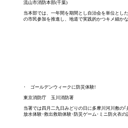
流山市消防本部(千葉)
当本部では、一年間を期間とし自治会を単位とし
の市民参加を推進し、地道で実践的かつキメ細か
･ ゴールデンウィークに防災体験!
東京消防庁 玉川消防署
当署では四月二九日みどりの日に多摩川河川敷の｢兵
放水体験･救出救助体験･防災ゲーム･ミニ防火衣