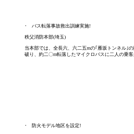
･ バス転落事故救出訓練実施!
秩父消防本部(埼玉)
当本部では、全長六、六二五mの｢雁坂トンネル｣
破り、約二〇m転落したマイクロバスに二人の乗客
･ 防火モデル地区を設定!