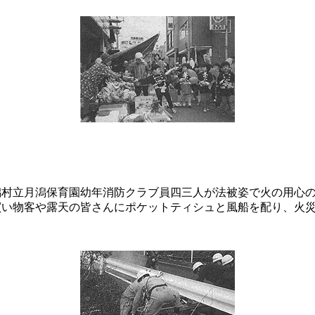
潟村立月潟保育園幼年消防クラブ員四三人が法被姿で火の用心
買い物客や露天の皆さんにポケットティシュと風船を配り、火