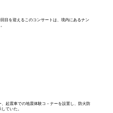
〇回目を迎えるこのコンサートは、境内にあるナン
た。
ナー、起震車での地震体験コ－ナーを設置し、防火防
示していた。