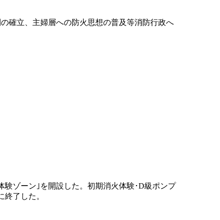
制の確立、主婦層への防火思想の普及等消防行政へ
体験ゾーン｣を開設した。初期消火体験･D級ポンプ
に終了した。