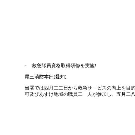
･ 救急隊員資格取得研修を実施!
尾三消防本部(愛知)
当署では四月二二日から救急サ－ビスの向上を目的に
可及びあすけ地域の職員二一人が参加し、五月二八