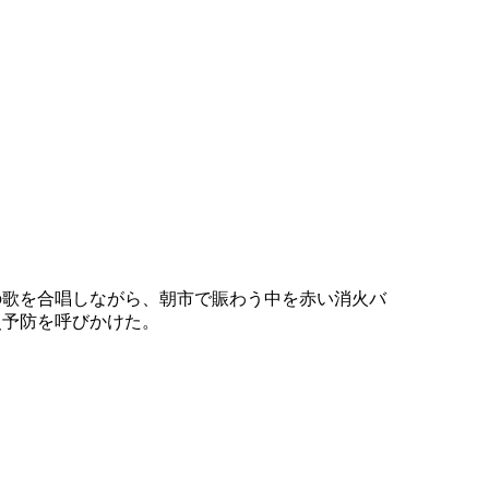
の歌を合唱しながら、朝市で賑わう中を赤い消火バ
災予防を呼びかけた。