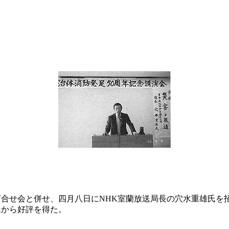
打合せ会と併せ、四月八日にNHK室蘭放送局長の穴水重雄氏を
民から好評を得た。