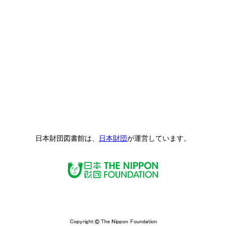
日本財団図書館は、
日本財団
が運営しています。