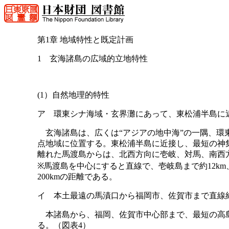
第1章 地域特性と既定計画
1 玄海諸島の広域的立地特性
(1）自然地理的特性
ア 環東シナ海域・玄界灘にあって、東松浦半島に
玄海諸島は、広くは“アジアの地中海”の一隅、環
点地域に位置する。東松浦半島に近接し、最短の神集島
離れた馬渡島からは、北西方向に壱岐、対馬、南西
※馬渡島を中心にすると直線で、壱岐島まで約12km、
200kmの距離である。
イ 本土最遠の馬漬口から福岡市、佐賀市まで直線約6
本諸島から、福岡、佐賀市中心部まで、最短の高島か
る。（図表4）