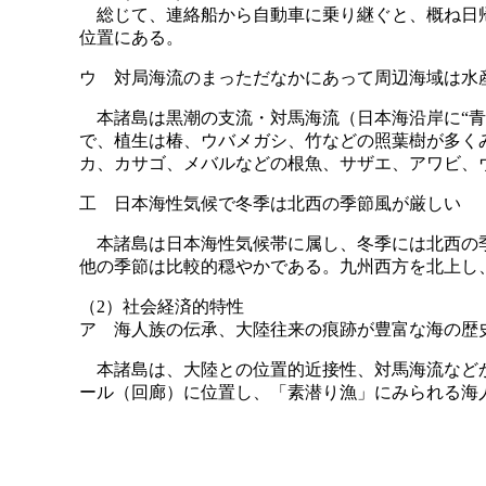
総じて、連絡船から自動車に乗り継ぐと、概ね日帰
位置にある。
ウ 対局海流のまっただなかにあって周辺海域は水
本諸島は黒潮の支流・対馬海流（日本海沿岸に“青
で、植生は椿、ウバメガシ、竹などの照葉樹が多く
カ、カサゴ、メバルなどの根魚、サザエ、アワビ、
工 日本海性気候で冬季は北西の季節風が厳しい
本諸島は日本海性気候帯に属し、冬季には北西の季
他の季節は比較的穏やかである。九州西方を北上し
（2）社会経済的特性
ア 海人族の伝承、大陸往来の痕跡が豊富な海の歴
本諸島は、大陸との位置的近接性、対馬海流などか
ール（回廊）に位置し、「素潜り漁」にみられる海