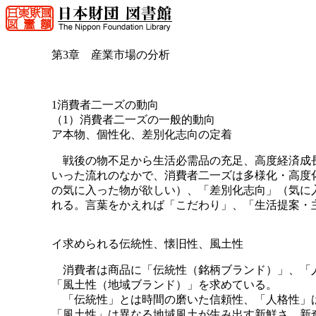
第3章 産業市場の分析
1消費者二一ズの動向
（1）消費者二一ズの一般的動向
ア本物、個性化、差別化志向の定着
戦後の物不足から生活必需品の充足、高度経済成長
いった流れのなかで、消費者二一ズは多様化・高度
の気に入った物が欲しい）、「差別化志向」（気に
れる。言葉をかえれば「こだわり」、「生活提案・
イ求められる伝統性、懐旧性、風土性
消費者は商品に「伝統性（銘柄ブランド）」、「人
「風土性（地域ブランド）」を求めている。
「伝統性」とは時間の磨いた信頼性、「人格性」は
「風土性」は異なる地域風土が生み出す新鮮さ、新