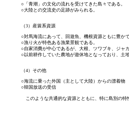
○「青潮」の文化の流れを受けてきた島々である。
○大陸との交流史の足跡がみられる。
（3）産簑系資源
○対馬海流にあって、回遊魚、機根資源ともに豊か
○漁り火が特色ある漁業景観である。
○自家消費が中心であるが、大根、ツワブキ、ジャ
○以前耕作していた農地が遊休地となっており、土
（4）その他
○海流に乗った外国（主として大陸）からの漂着物
○韓国放送の受信
このような共通的な資源とともに、特に島別の特性