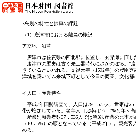
3島別の特性と振興の課題
（1）唐津市における離島の概況
ア立地・沿革
唐津市は佐賀県の西北部に位置し、玄界灘に面し
唐津市の歴史は古く先土器時代にさかのぼる。“唐津
きているといわれる。文禄元年（1592年）の豊臣
津城を築いて以来城下町として今日の商業、文化都
イ人口・産業特性
平成7年国勢調査で、人口は79，575人、世帯は25，
帯が増加している。老年人口比率は16．7%と年々
産業別就業者数37，536人では第3次産業の比率が高
（10．5%）の順となっている（平成2年）。観光客入
める。