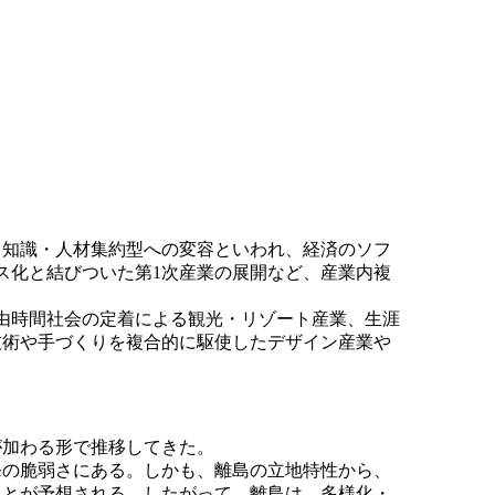
ら知識・人材集約型への変容といわれ、経済のソフ
ス化と結びついた第1次産業の展開など、産業内複
由時間社会の定着による観光・リゾート産業、生涯
技術や手づくりを複合的に駆使したデザイン産業や
加わる形で推移してきた。
の脆弱さにある。しかも、離島の立地特性から、
ことが予想される。したがって、離島は、多様化・