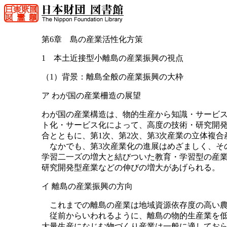
第6章 島の産業活性化方策
1 本土近接型小離島の産業振興の視点
（1）背景：離島全般の産業振興の大枠
ア わが国の産業柵造の展望
わが国の産業構造は、物的生産から知識・サービ
ト化・サービス化によって、高度の技術・研究開発
合とともに、第1次、第2次、第3次産業の立体複
なかでも、第3次産業化の進展はめざましく、そ
学習二一ズの増大と結びついた教育・学習型の産
研究開発型産業などの伸びの増大があげられる。
イ 離島の産業振興の方向
これまでの離島の産業は地域資源依存度の高い農
従前からいわれるように、離島の物的生産業を低
大量生産になじむ物づくり産業は一般に適してお