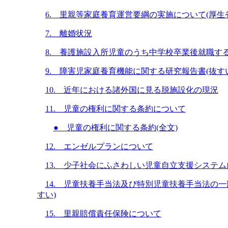
6. 里親等家庭養育運営要綱の実施について(厚生
7. 離婚状況
8. 養護施設入所児童のうち中学校卒業後就職す
9. 障害児家庭養育機能に関する研究報告書(抜す
10. 近年における諸外国に見る脱施設化の現況
11. 児童の権利に関する条約について
● 児童の権利に関する条約(全文)
12. エンゼルプランについて
13. 少子社会にふさわしい児童自立支援システムに
14. 児童扶養手当法及び特別児童扶養手当法の一
すい)
15. 里親賠償責任保険について