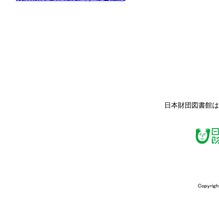
日本財団図書館は