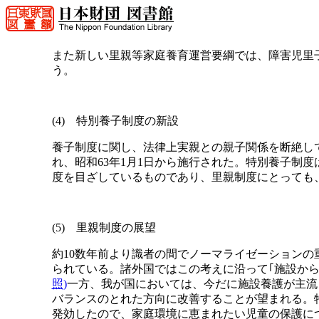
また新しい里親等家庭養育運営要綱では、障害児里
う。
(4) 特別養子制度の新設
養子制度に関し、法律上実親との親子関係を断絶し
れ、昭和63年1月1日から施行された。特別養子制
度を目ざしているものであり、里親制度にとっても
(5) 里親制度の展望
約10数年前より識者の間でノーマライゼーション
られている。諸外国ではこの考えに沿って｢施設か
照)
一方、我が国においては、今だに施設養護が主流
バランスのとれた方向に改善することが望まれる。特
発効したので、家庭環境に恵まれたい児童の保護につい