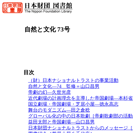
自然と文化 73号
目次
（財）日本ナショナルトラストの事業活動
自然と文化―74 監修＝山口昌男
帝劇の幻―久世光彦
近代劇場の計画理念を主導した帝国劇場―本杉省
国立劇場・帝国劇場・芝居小屋―徳永高志
舞台のモダニズム―田之倉稔
グローバル化の中の日本歌劇［帝劇歌劇部の活動
益田太郎と帝国劇場―山口昌男
日本財団ナショナルトラストからのメッセージ［