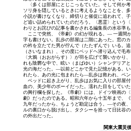
〈多くは部屋にとじこっもていた。そして何か考
ソリ身を隠しているときに考えるようなことを、多
小説が書けなくなり、締切りと催促に追われて、子
ど追い詰められていたのだろう。〈悪霊〉という〈
わりとお詫びの記事を書かされる編集長の水谷準も
ここで突然、《帝劇》の幻が現れる。― 一週間
字も書けない。乱歩の部屋は二階にあった。窓のカ
の衿を立たてた男が佇んで（たたずんで）いる。追
（さいなまれ）、その度にベッドヘ潜り込んで毛布
〈大鴉（おおがらす）〉が羽を広げて襲いかかり、
れも陰欝な中で、眩い（まばゆい）シャンデリアと
光の海だった。―以前どこかで見た記憶がある。い
れたら、あの光に包まれたら―乱歩は救われ、ペン
ベッドに起き上がり、乱歩はお気に入りの部屋付
血の、美少年のボーイだった。濡れた目をしていた
の興行欄を探した。《帝劇》には、ドイツ映画の〈
劇》だったのである。昭和六年から十五年まで、《
九年だったから、ちょうど勘定は合う。―その夜、
ルの裏口から脱け出し、タクシーを拾って日比谷の
の外出だった。
関東大震災