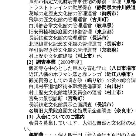
京都市指定文化財駒井家住宅の修復・管理
〈京都
トラストトレインの動態保存
〈静岡県大井川鉄道
葛城の道歴史文化館の管理運営
〈御所市〉
飛騨の匠文化館の管理運営
〈古川町〉
白川郷合掌文化館の管理運営
〈岐阜県〉
旧安田楠雄邸庭園の修復管理
〈東京都〉
長浜鉄道文化館の管理運営
〈長浜市〉
北陸線電化記念文化館の管理運営
〈長浜市〉
琴引浜鳴き砂文化館の管理運営
〈京都府〉
村上歴史文化館建設
〈村上市〉
他
［2］調査事業
［2003年度］
飯高寺を中心とした巨木を育む里山
〈八日市場市
近江八幡のホフマン窯と赤レンガ
〈近江八幡市〉
観光資源としての鳴き砂（鳴り砂）の浜の総合調
白川村平瀬地区街並環境整備事業
〈白川村〉
村上歴史文化館建設委員会の運営
〈村上市〉
宮島の景観診断
〈宮島町〉
長浜鉄道文化館展示企画調査
〈長浜市〉
名勝旧大乗院庭園文化館展示企画調査
〈奈良市〉
［3］入会についてのご案内
会員を募集しています。大切な自然と文化財の保
い。
年間費
・・・個人四千円〈新入会は五百円の入会