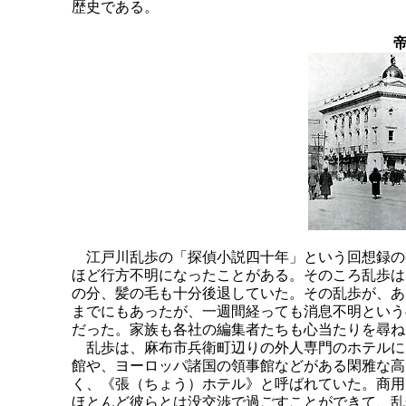
歴史である。
江戸川乱歩の「探偵小説四十年」という回想録の
ほど行方不明になったことがある。そのころ乱歩は
の分、髪の毛も十分後退していた。その乱歩が、あ
までにもあったが、一週間経っても消息不明という
だった。家族も各社の編集者たちも心当たりを尋ね
乱歩は、麻布市兵衛町辺りの外人専門のホテルに
館や、ヨーロッパ諸国の領事館などがある閑雅な高
く、《張（ちょう）ホテル》と呼ばれていた。商用
ほとんど彼らとは没交渉で過ごすことができて、乱