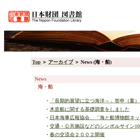
Top
＞
アーカイブ
＞ News (海・船)
News
海・船
・
「長期的展望に立つ海洋～」答申（案）
・
木造船に関する基礎調査をしました
・
日本海事広報協会、「海と船博物館ネッ
・
交通・公共施設などのシンボルサイン1
・
春の交流会２００２開催