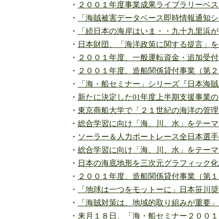
・
２００１年度事業成果ライブラリーベス
・
「海賊被害データベース即時情報通知シ
・
「続日本の海岸はいま・・九十九里浜が
・
日本財団、「海洋政策に関する提言」を
・
２００１年度、一般運転資金・追加受付
・
２００１年度、造船関係貸付事業（第２
・
「海・船セミナー」シリーズ『日本海賊
・
新たに決定した01年度上半期支援事業
・
東京商船大学で「２１世紀の海洋の管理
・
総合学習に向け「海、川、水」をテーマ
・
ソーラー＆人力ボートレース全日本選手
・
総合学習に向け「海、川、水」をテーマ
・
日本の海底地形を三次元グラフィック化
・
２００１年度、造船関係貸付事業（第１
・
「地球は一つをモットーに」日本笹川奨
・
「海賊対策は、地域的取り組みが重要」
・
来月１８日、「海・船セミナー２００１