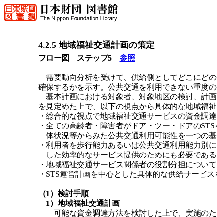
4.2.5 地域福祉交通計画の策定
フロー図 ステップ5
参照
需要動向分析を受けて、供給側としてどこにどの
確保するかを示す。公共交通を利用できない重度の
基本計画における対象者、対象地区の検討、計画
を見定めた上で、以下の視点から具体的な地域福祉
・総合的な視点で地域福祉交通サービスの資金調達
・全ての高齢者・障害者がドア・ツー・ドアのST
体状況等からみた公共交通利用可能性を一つの基
・利用者を歩行能力あるいは公共交通利用能力別に
した効率的なサービス提供のためにも必要である
・地域福祉交通サービス関係者の役割分担について
・STS運営計画を中心とした具体的な供給サービス
（1）検討手順
1）地域福祉交通計画
可能な資金調達方法を検討した上で、実施のため