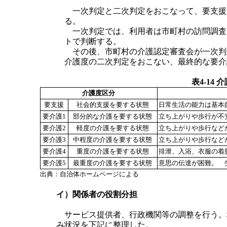
一次判定と二次判定をおこなって、要支援か
る。
一次判定では、利用者は市町村の訪問調査員
トで判断する。
その後、市町村の介護認定審査会が一次判
介護度の二次判定をおこない、最終的な要介護
表4-14
介護度区分
要支援
社会的支援を要する状態
日常生活の能力は基本
要介護1
部分的な介護を要する状態
立ち上がりや歩行が不
要介護2
軽度の介護を要する状態
立ち上がりや歩行など
要介護3
中程度の介護を要する状態
立ち上がりや歩行など
要介護4
重度の介護を要する状態
排泄、入浴、衣服の着
要介護5
最重度の介護を要する状態
意思の伝達が困難。 
出典：自治体ホームページによる
イ）関係者の役割分担
サービス提供者、行政機関等の調整を行う。
み状況を下記に整理した。