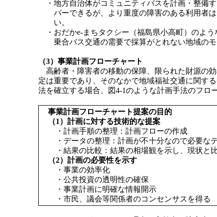
・地方自治体がコミュニティバスを計画・整備す
バーできるが、より重度の障害のある利用者は
い。
・おだかe-まちタクシー（福島県小高町）のよ
乗合バス交通の需要で採算がとれない地域のモ
（3）事業計画フローチャート
高齢者・障害者の移動の保障、限られた財源の効
定は重要であり、そのなかで地域福祉交通に関する
法を確立する場合、図4-1のような計画手法のフロ
事業計画フローチャート提案の目的
（1）計画に対する技術的な提案
・計画手順の整理：計画フローの作成
・データの整理：計画が不十分なので必要な
・結果の比較：結果の相場観を示し、現状と
（2）計画の必要性を示す
・事業の効率化
・公共投資の透明性の確保
・事業計画に明確な情報開示
・市民、議会等関係者のコンセンサスを得る