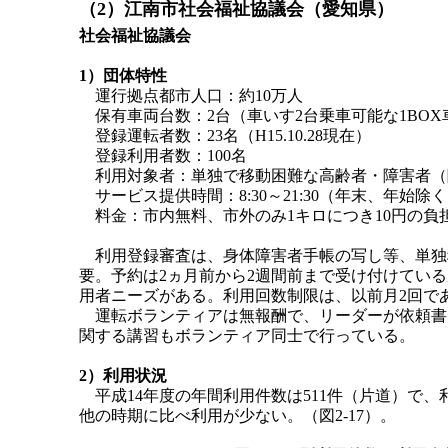
（2）江南市社会福祉協議会（愛知県）
社会福祉協議会
1）団体特性
運行拠点都市人口：約10万人
保有車両台数：2台（車いす2台乗車可能な1BO
登録運転者数：23名（H15.10.28現在）
登録利用者数：100名
利用対象者：単独で移動困難な高齢者・障害者（
サービス提供時間：8:30～21:30（年末、年始除
料金：市内無料、市外のみ1キロにつき10円の負
利用登録審査は、身体障害者手帳の写し等、単独
要。予約は2ヵ月前から2週間前まで受け付けてい
用者ニーズがある。利用回数制限は、以前月2回で
運転ボランティアは無報酬で、リーダーが依頼書
関する講習もボランティア同士で行っている。
2）利用状況
平成14年度の年間利用件数は511件（片道）で、利
他の時期に比べ利用が少ない。（図2-17）。