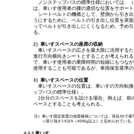
ノンステップバスの標準仕様においては、（
は、車いす使用者の腰の適切な位置をサポート
シートベルトの機構として、壁側から引き出
うにするために、ベルトの引き出し位置を床面
ってベルトが引き出しにくくなるため、予め引
る。
2）車いすスペースの座席の収納
車いすスペースの広さを最大限に活用するた
進行方向横向きシートとすることが考えられる
で、車いす使用者の乗降時間の短縮にもつなが
使用することも可能であるが、車両保安基準の
3）車いすスペースの位置
車いすスペースの位置は、車いすの方向転換
ップバスの標準仕様）。
2台分のスペースを設ける場合、例えば、前
ペースとすることも考えられる。
注）車いす固定装置の強度確保については、現在JISで
っ張り強さ3.92kN（400Kg以上）と定められている
4-3-3 車いす