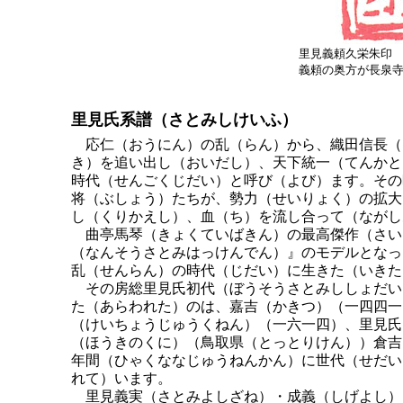
里見義頼久栄朱印
義頼の奥方が長泉
里見氏系譜（さとみしけいふ）
応仁（おうにん）の乱（らん）から、織田信長（
き）を追い出し（おいだし）、天下統一（てんかと
時代（せんごくじだい）と呼び（よび）ます。その
将（ぶしょう）たちが、勢力（せいりょく）の拡大
し（くりかえし）、血（ち）を流し合って（ながし
曲亭馬琴（きょくていばきん）の最高傑作（さい
（なんそうさとみはっけんでん）』のモデルとなっ
乱（せんらん）の時代（じだい）に生きた（いきた
その房総里見氏初代（ぼうそうさとみししょだい
た（あらわれた）のは、嘉吉（かきつ）（一四四一
（けいちょうじゅうくねん）（一六一四）、里見氏
（ほうきのくに）（鳥取県（とっとりけん））倉吉
年間（ひゃくななじゅうねんかん）に世代（せだい
れて）います。
里見義実（さとみよしざね）・成義（しげよし）