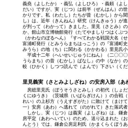
義堯（よしたか）・義弘（よしひろ）・義頼（よし
だい）ですが、実（じつ）は前半（ぜんはん）の世
かりです。私（わたし）たちが昔（むかし）から聞
し）は、近年（きんねん）研究（けんきゅう）が進
が判って（わかって）きました。里見（さとみ）の
か、館山市立博物館発行（たてやましりつはくぶつ
（かわなのぼるへん）『すべてわかる戦国大名（せ
富浦町発行（とみうらまちはっこう）の『富浦町史
みうら）の地（ち）に関わる（かかわる）里見氏小
平成十二年（へいせいじゅうにねん）（二〇〇〇
うらまち）の昔（むかし）ばなし』の中（なか）の
較（ひかく）しつつ読んで（よんで）下さい（くだ
里見義実（さとみよしざね）の安房入部（あ
房総里見氏（ぼうそうさとみし）の初代（しょだ
くにゆうき）（茨城県（いばらぎけん））の合戦（
れい）の上杉方（うえすぎがた）に敗けて（まけて
一）安房（あわ）へ逃れて（のがれて）きた落武者
しかし、実（じつ）は義実（よしざね）は、鎌倉
房平定（あわへいてい）のため、送り込まれた（お
んとう）では、鎌倉公房足利氏（かまくらくぼうあ