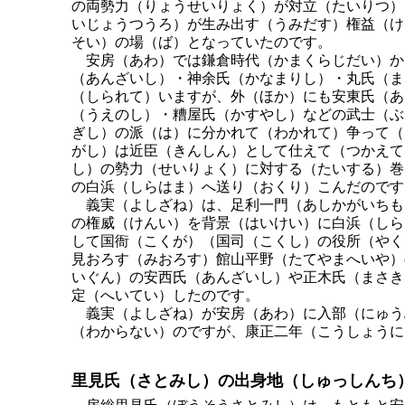
の両勢力（りょうせいりょく）が対立（たいりつ）
いじょうつうろ）が生み出す（うみだす）権益（け
そい）の場（ば）となっていたのです。
安房（あわ）では鎌倉時代（かまくらじだい）か
（あんざいし）・神余氏（かなまりし）・丸氏（ま
（しられて）いますが、外（ほか）にも安東氏（あ
（うえのし）・糟屋氏（かすやし）などの武士（ぶ
ぎし）の派（は）に分かれて（わかれて）争って（
がし）は近臣（きんしん）として仕えて（つかえて
し）の勢力（せいりょく）に対する（たいする）巻
の白浜（しらはま）へ送り（おくり）こんだのです
義実（よしざね）は、足利一門（あしかがいちも
の権威（けんい）を背景（はいけい）に白浜（しら
して国衙（こくが）（国司（こくし）の役所（やく
見おろす（みおろす）館山平野（たてやまへいや）
いぐん）の安西氏（あんざいし）や正木氏（まさき
定（へいてい）したのです。
義実（よしざね）が安房（あわ）に入部（にゅう
（わからない）のですが、康正二年（こうしょうに
里見氏（さとみし）の出身地（しゅっしんち