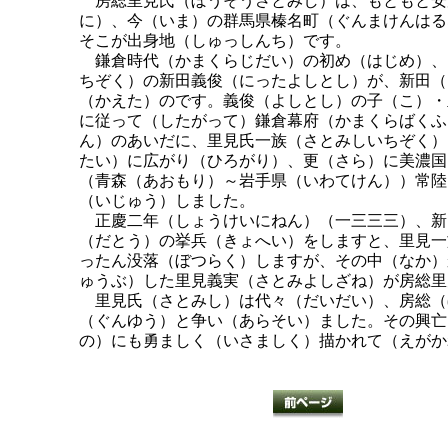
房総里見氏（ぼうそうさとみし）は、もともと安
に）、今（いま）の群馬県榛名町（ぐんまけんはる
そこが出身地（しゅっしんち）です。
鎌倉時代（かまくらじだい）の初め（はじめ）、
ちぞく）の新田義俊（にったよしとし）が、新田（
（かえた）のです。義俊（よしとし）の子（こ）・
に従って（したがって）鎌倉幕府（かまくらばくふ
ん）のあいだに、里見氏一族（さとみしいちぞく）
たい）に広がり（ひろがり）、更（さら）に美濃国
（青森（あおもり）～岩手県（いわてけん））常陸
（いじゅう）しました。
正慶二年（しょうけいにねん）（一三三三）、新
（だとう）の挙兵（きょへい）をしますと、里見一
ったん没落（ぼつらく）しますが、その中（なか）
ゅうぶ）した里見義実（さとみよしざね）が房総里
里見氏（さとみし）は代々（だいだい）、房総（
（ぐんゆう）と争い（あらそい）ました。その興亡
の）にも勇ましく（いさましく）描かれて（えがか