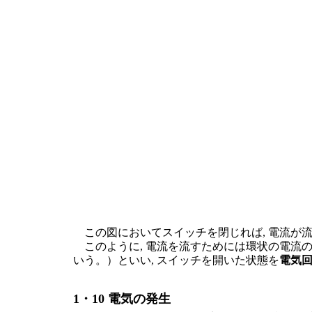
この図においてスイッチを閉じれば, 電流が
このように, 電流を流すためには環状の電流
いう。）といい, スイッチを開いた状態を
電気
1・10 電気の発生