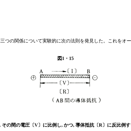
抗の三つの関係について実験的に次の法則を発見した。これをオ
図1・15
は, その間の電圧〔V〕に比例し, かつ, 導体抵抗〔R〕に反比例