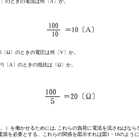
0〔Ω〕のときの電流は何〔A〕か。
が5〔Ω〕のときの電圧は何〔V〕か。
流が5〔A〕のときの抵抗は〔Ω〕か。
。）を働かせるためには, これらの負荷に電流を流さねばなら
に電源を必要とする。これらの関係を図示すれば図1・16のよう