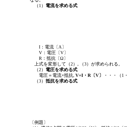
（1）
電流を求める式
I：電流〔A〕
V：電圧〔V〕
R：抵抗〔Ω〕
上式を変形して（2）, （3）が求められる。
（2）
電圧を求める式
電圧＝電流×抵抗,
V=I・R〔V〕
・・・（1
（3）
抵抗を求める式
〔例題〕