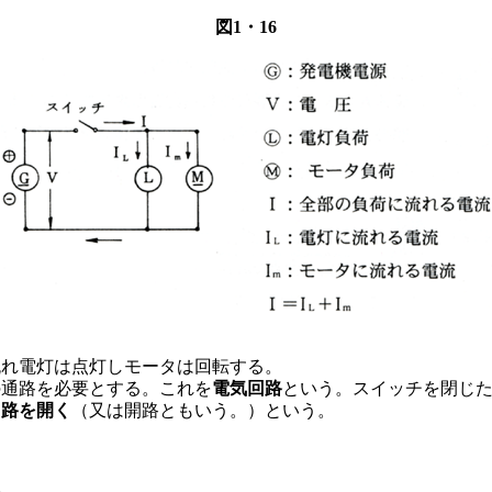
図1・16
流れ電灯は点灯しモータは回転する。
の通路を必要とする。これを
電気回路
という。スイッチを閉じ
回路を開く
（又は開路ともいう。）という。