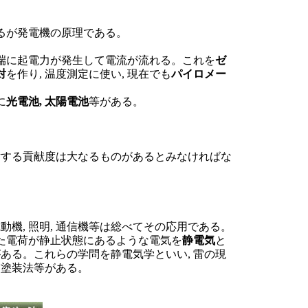
るが発電機の原理である。
他端に起電力が発生して電流が流れる。これを
ゼ
対
を作り, 温度測定に使い, 現在でも
パイロメー
に
光電池, 太陽電池
等がある。
対する貢献度は大なるものがあるとみなければな
動機, 照明, 通信機等は総べてその応用である。
た電荷が静止状態にあるような電気を
静電気
と
がある。これらの学問を静電気学といい, 雷の現
霧塗装法等がある。