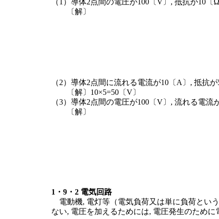
（1）導体2点間の電圧が100〔V〕, 抵抗が1
〔解〕
（2）導体2点間に流れる電流が10〔A〕, 抵抗
〔解〕10×5=50〔V〕
（3）導体2点間の電圧が100〔V〕, 流れる電
〔解〕
1・9・2 電気回路
電動機, 電灯等（電気負荷又は単に負荷という
ない, 電圧を加えるためには, 電圧発生のため