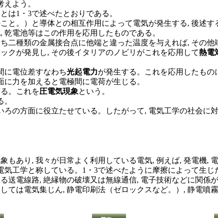
考えよう。
とは1・3で述べたとおりである。
のこと。）と導体との相互作用によって電気が発生する, 後述す
, 乾電池等はこの作用を応用したものである。
ち二種類の金属接合点に他端と違った温度を与えれば, その
ーベックが発見し, その後イタリアのノビリがこれを応用して
熱電
端間に電位差すなわち
光起電力
が発生する。これを応用したもの
晶面に力を加えると電極間に電荷が生じる。
ずる。これを
圧電気現象
という。
る。
ろの方面に役立たせている。したがって, 電気工学の社会に
あり, 我々が日常よく利用している電気, 例えば, 発電機, 電
電気工学と称している。1・3で述べたように摩擦によって生じ
る送電線路, 絶縁物の破壊又は無線通信, 電子技術などに関係
しては電気集じん, 静電印刷法（ゼロックスなど。）, 静電噴