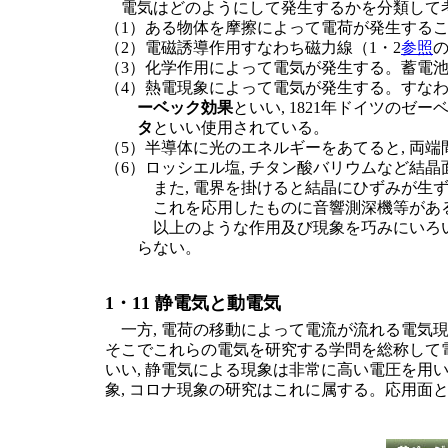
電気はどのようにして発生するかを分類して
（1）ある物体を摩擦によって電荷が発生するこ
（2）電磁誘導作用すなわち磁力線（1・2
参照
（3）化学作用によって電気が発生する。蓄電池
（4）熱電現象によって電気が発生する。すなわ
ーベック効果
といい, 1821年ドイツのゼ
タ
といい使用されている。
（5）半導体に光のエネルギーをあてると, 両
（6）ロッシエル塩, チタン酸バリウムなど結
また, 電界を掛けると結晶にひずみが生
これを応用したものに音響測深機等があ
以上のような作用及び現象を巧みにいろい
らない。
1・11 静電気と動電気
一方, 電荷の移動によって電流が流れる電気現象も
そこでこれらの電気を研究する学問を総称して
いい, 静電気による現象は非常に高い電圧を用い
象, コロナ現象の研究はこれに属する。応用面と