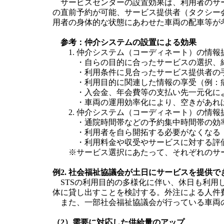
サービスセンターの設置効果は、利用者のサー
の直前予約が可能、サービス提供者（タクシー
用者の身体的な状態にあわせた車両の配車等が
参考：仲介システムの設置による効果
1. 仲介システム（コーディネート）の情
・自らの目的に合ったサービスの選択、
・利用条件に見合ったサービス提供者の
・利用目的に関連した情報の享受（例：
・入会金、年会費等の支払い先一元化に
・車両の運用効率化により、空きがあれ
2. 仲介システム（コーディネート）の情
・通院時間帯などの予約集中時間帯の効
・利用者を自ら開拓する必要がなくなる
・利用料金や収受やサービスに対する評
※サービス選択にあたって、それぞれのサ
例2. 社会福祉協議会が土日にサービスを提供
STSの利用目的の多様化に伴い、休日も利用
体に貸し出すことを検討する。外注による人件
また、一部社会福祉協議会が行っている車両の
（2）需要に対応した供給量のアップ