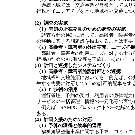
過疎地域では、交通事業が営業として成り立
行政がイニシアチブをとり地域福祉交通につ
（2）調査の実施
（1）問題の所在発見のための調査の実施
調査方針の検討に際して、高齢者・障害者へ
の移動に関する問題点を抽出することは重要
（2）高齢者・障害者の外出実態、ニーズ把
高齢者・障害者の利用ニーズに対する十分な
把握のためのAD調査等を実施し、そのデー
（3）計画と連携したシステムづくり
（1）高齢者・障害者施設計画との連携
地域福祉交通施策においても、例えば、公共
生する需要に対応してSTSの計画的配車をす
（2）IT技術の活用
運行管理、予約の受付、利用者の身体能力に
サービスの一括管理、情報の一元化等の面で
例えば、SAMPOプロジェクトの一地域であ
ある。
（4）計画支援のための対応
（1）予算の獲得と効率的運用
福祉施設整備事業に関する予算、コミュニテ