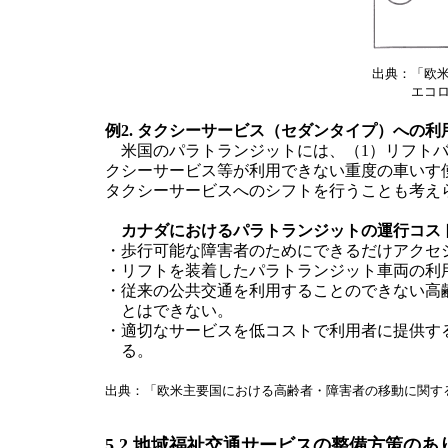
出典：
「欧
エコロ
例2. タクシーサービス（セダンタイプ）への利
米国のパラトランジットには、（1）リフトバ
クシーサービス等が利用できない重度の車いす
タクシーサービスへのシフトを行うことも考え
カナダにおけるパラトランジットの運行コス
・歩行可能な障害者のためにできるだけアクセ
・リフトを装着したパラトランジット車両の利
・従来の公共交通を利用することのできない高
とはできない。
・適切なサービスを低コストで利用者に提供す
る。
出典：「欧米主要国における高齢者・障害者の移動に関す
5.2 地域福祉交通サービスの整備方策のあ