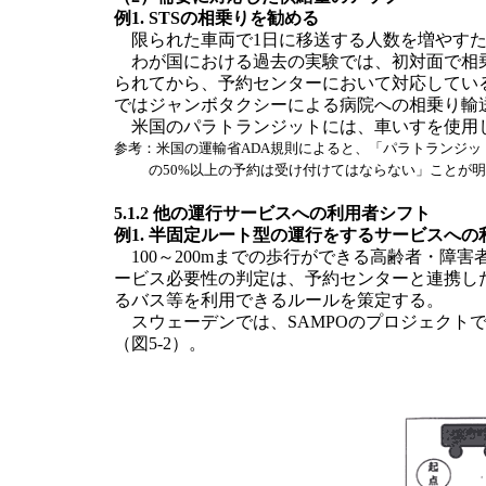
例1. STSの相乗りを勧める
限られた車両で1日に移送する人数を増やすた
わが国における過去の実験では、初対面で相乗
られてから、予約センターにおいて対応してい
ではジャンボタクシーによる病院への相乗り輸
米国のパラトランジットには、車いすを使用し
参考：米国の運輸省ADA規則によると、「パラトランジ
の50%以上の予約は受け付けてはならない」ことが
5.1.2 他の運行サービスへの利用者シフト
例1. 半固定ルート型の運行をするサービスへの
100～200mまでの歩行ができる高齢者・障
ービス必要性の判定は、予約センターと連携し
るバス等を利用できるルールを策定する。
スウェーデンでは、SAMPOのプロジェクト
（図5-2）。