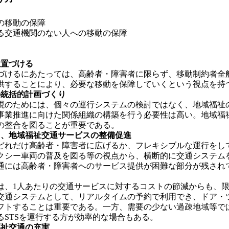
の移動の保障
る交通機関のない人への移動の保障
位置づける
けるにあたっては、高齢者・障害者に限らず、移動制約者全
供することにより、必要な移動を保障していくという視点を持
の統括的計画づくり
のためには、個々の運行システムの検討ではなく、地域福祉
事業推進に向けた関係組織の構築を行う必要性は高い。地域福
の整合を図ることが重要である。
と、地域福祉交通サービスの整備促進
れだけ高齢者・障害者に広げるか、フレキシブルな運行をし
クシー車両の普及を図る等の視点から、横断的に交通システム
通には高齢者・障害者へのサービス提供が困難な部分が残され
、1人あたりの交通サービスに対するコストの節減からも、限
交通システムとして、リアルタイムの予約で利用でき、ドア・
フトすることは重要である。一方、需要の少ない過疎地域等で
STSを運行する方が効率的な場合もある。
福祉交通の充実