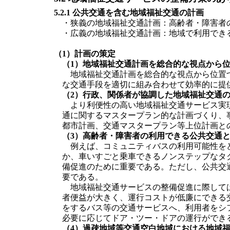
5.2.1 公共交通を含む地域福祉交通の計画
・狭義の地域福祉交通計画：高齢者・障害者
・広義の地域福祉交通計画：地域で利用でき
（1）計画の策定
（1）地域福祉交通計画を総合的な視点から
地域福祉交通計画を総合的な視点から位置づ
な交通手段を適切に組み合わせて効率的に提
（2）行政、関係者が協調した地域福祉交通
より利便性の高い地域福祉交通サービス実現
通に関するマスタープラン的な計画づくり、
都市計画、交通マスタープラン等上位計画と
（3）高齢者・障害者の利用できる公共交通
例えば、コミュニティバスの利用可能性をど
か、車いすごと乗車できるノンステップなタ
備促進のために重要である。ただし、公共交
要である。
地域福祉交通サービスの整備促進に際しては
者便益が大きく、運行コストが低廉にできる
をするバス等の交通サービスへ、利用者をシ
必要に応じてドア・ツー・ドアの運行ができる
（4）過疎地域等交通空白地域における地域