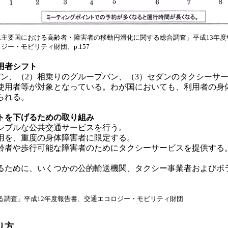
米主要国における高齢者・障害者の移動円滑化に関する総合調査」平成13年度
ジー・モビリティ財団、p.157
用者シフト
ン、（2）相乗りのグループバン、（3）セダンのタクシーサ
使用者等が対象となっている。わが国においても、利用者の身
られる。
トを下げるための取り組み
シブルな公共交通サービスを行う。
用を、重度の身体障害者に限定する。
齢者や歩行可能な障害者のためにタクシーサービスを提供する
るために、いくつかの公的輸送機関、タクシー事業者およびボ
る調査」平成12年度報告書、交通エコロジー・モビリティ財団
り方