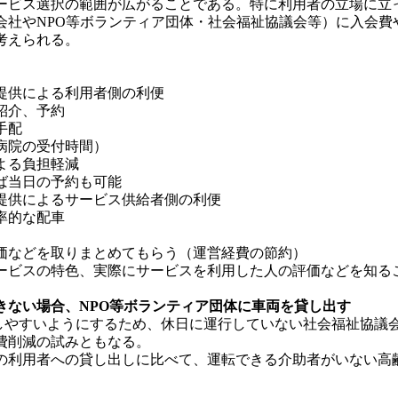
ビス選択の範囲が広がることである。特に利用者の立場に立
会社やNPO等ボランティア団体・社会福祉協議会等）に入会費
考えられる。
報提供による利用者側の利便
紹介、予約
手配
病院の受付時間）
よる負担軽減
ば当日の予約も可能
報提供によるサービス供給者側の利便
率的な配車
価などを取りまとめてもらう（運営経費の節約）
ービスの特色、実際にサービスを利用した人の評価などを知る
できない場合、NPO等ボランティア団体に車両を貸し出す
しやすいようにするため、休日に運行していない社会福祉協議会
費削減の試みともなる。
利用者への貸し出しに比べて、運転できる介助者がいない高