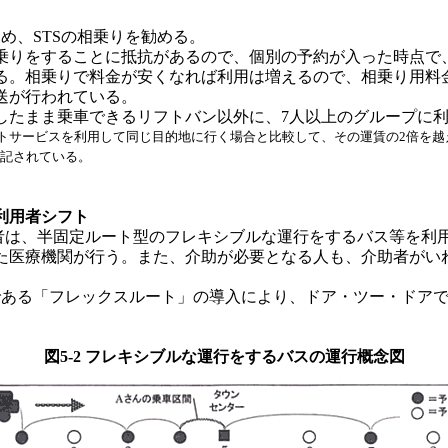
め、STSの相乗りを勧める。
りをすることに抵抗があるので、個別の予約が入った時点で
る。相乗りで料金が安くなれば利用は増えるので、相乗り用料
送が行われている。
たまま乗車できるリフトバン以外に、7人以上のグループに利
ットサービスを利用して同じ目的地に行く場合と比較して、その運賃の2倍を
明記されている。
利用者シフト
害者は、半固定ルート型のフレキシブルな運行をするバス等を利
た医療機関が行う。また、介助が必要となる人も、介助者がい
である「フレックスルート」の導入により、ドア・ツー・ドア
図5-2 フレキシブルな運行をするバスの運行概念図