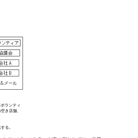
等ボランティ
の空き店舗、
供する。