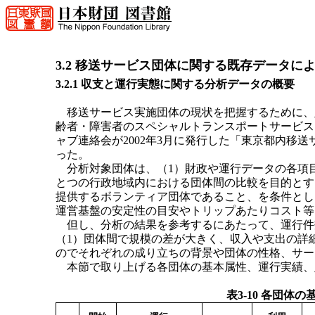
3.2 移送サービス団体に関する既存データに
3.2.1 収支と運行実態に関する分析データの概要
移送サービス実施団体の現状を把握するために、
齢者・障害者のスペシャルトランスポートサービス」（
ャブ連絡会が2002年3月に発行した「東京都内移
った。
分析対象団体は、（1）財政や運行データの各項
とつの行政地域内における団体間の比較を目的とす
提供するボランティア団体であること、を条件とし
運営基盤の安定性の目安やトリップあたりコスト等
但し、分析の結果を参考するにあたって、運行件
（1）団体間で規模の差が大きく、収入や支出の詳
のでそれぞれの成り立ちの背景や団体の性格、サー
本節で取り上げる各団体の基本属性、運行実績、財
表3-10 各団体