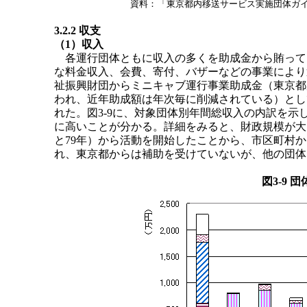
資料：
「東京都内移送サービス実施団体ガイ
3.2.2 収支
（1）収入
各運行団体ともに収入の多くを助成金から賄ってい
な料金収入、会費、寄付、バザーなどの事業により
祉振興財団からミニキャブ運行事業助成金（東京都
われ、近年助成額は年次毎に削減されている）とし
れた。図3-9に、対象団体別年間総収入の内訳を
に高いことが分かる。詳細をみると、財政規模が大
と79年）から活動を開始したことから、市区町村
れ、東京都からは補助を受けていないが、他の団体は
図3-9