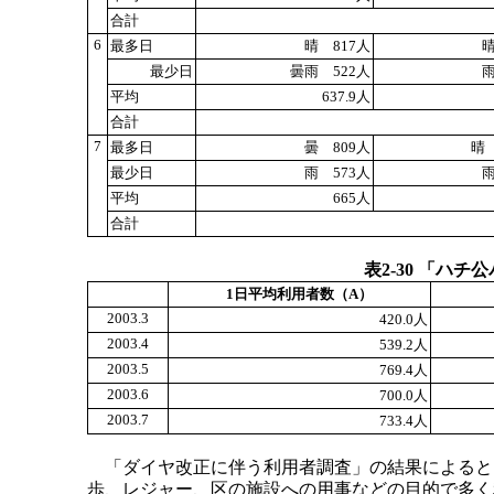
合計
6
最多日
晴 817人
晴
最少日
曇雨 522人
雨
平均
637.9人
合計
7
最多日
曇 809人
晴 
最少日
雨 573人
雨
平均
665人
合計
表2-30 「ハ
1日平均利用者数（A）
2003.3
420.0人
2003.4
539.2人
2003.5
769.4人
2003.6
700.0人
2003.7
733.4人
「ダイヤ改正に伴う利用者調査」の結果によると、
歩、レジャー、区の施設への用事などの目的で多く