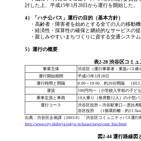
討した上、平成15年3月28日から運行を開始した。
4）「ハチ公バス」運行の目的（基本方針）
・高齢者・障害者を始めとする全ての人の移動機
・経済性・採算性の確保と継続的なサービスの提
・親しみやすいまちづくりに資する交通システム
5）運行の概要
表2-28 渋谷区コ
事業主体
渋谷区（運行事業者：東急バス株
運行開始期間
平成15年3月28日
運行時間と間隔
8:00～19:00、約20分間隔 （H15
運賃
100円均一（小学校入学前の子ど
乗車定員と車両
19人乗り（座席数12人）の小型バ
運行コース
渋谷区役所～渋谷駅東口～恵比寿
谷区役所 （1循環距離：約11.5k
出典：渋谷区企画課（2003.8）「渋谷区コミュニティバス運行
http://www.city.shibuya.tokyo.jp/kusei/news/com_bus.html
図2-44 運行路線