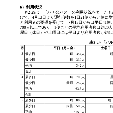
6）利用状況
表2-29は、「ハチ公バス」の利用状況を表したも
けて、4月13日より運行便数を1日21便から34便に
と利用者の要望を受けて、7月13日からは平日41便
700人以上であり、1便ごとの平均利用者数は約2
曜日（休日）や土曜日には平日より利用者数が約1.
表2-29 
月
平日（月～金）
土曜日
3
最多日
晴 354人
晴
最少日
晴 330人
平均
342人
合計
4
最多日
晴 700人
曇
最少日
曇雨 257人
雨
平均
463.5人
合計
5
最多日
晴 865人
晴 
最少日
雨曇 505人
雨
平均
615.3人