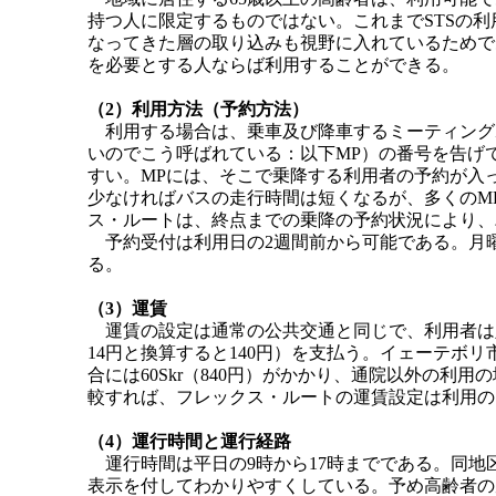
持つ人に限定するものではない。これまでSTSの
なってきた層の取り込みも視野に入れているためで
を必要とする人ならば利用することができる。
（2）利用方法（予約方法）
利用する場合は、乗車及び降車するミーティング
いのでこう呼ばれている：以下MP）の番号を告げ
すい。MPには、そこで乗降する利用者の予約が入
少なければバスの走行時間は短くなるが、多くのM
ス・ルートは、終点までの乗降の予約状況により、
予約受付は利用日の2週間前から可能である。月曜
る。
（3）運賃
運賃の設定は通常の公共交通と同じで、利用者は定期
14円と換算すると140円）を支払う。イェーテボリ
合には60Skr（840円）がかかり、通院以外の利用の
較すれば、フレックス・ルートの運賃設定は利用の
（4）運行時間と運行経路
運行時間は平日の9時から17時までである。同地区
表示を付してわかりやすくしている。予め高齢者の