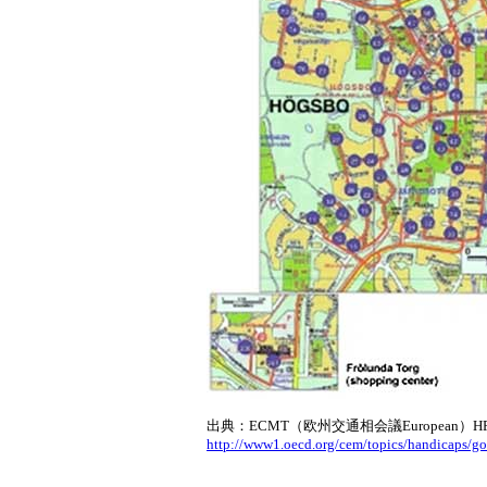
出典：ECMT（欧州交通相会議European）H
http://www1.oecd.org/cem/topics/handicaps/g