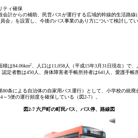
リティ確保
般会計からの補助、民営バスが運行する広域的幹線的生活路線
委員会」を設置し、今後のバス事業のあり方について検討して
2
84.06km
、人口は11,058人（平成15年3月31日現在）で、
援）認定者数は450人、身体障害者手帳所持者は641人、愛護手帳
80条による自治体の自家用バス運行）として、小学校の統廃
～5便の運行頻度を確保している（図2-7）。
図2-7 六戸町の町民バス、バス停、路線図