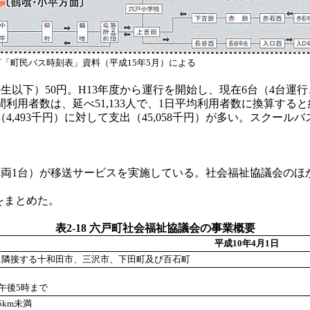
「町民バス時刻表」資料（平成15年5月）による
生以下）50円。H13年度から運行を開始し、現在6台（4台運
利用者数は、延べ51,133人で、1日平均利用者数に換算すると
493千円）に対して支出（45,058千円）が多い。スクールバス
両1台）が移送サービスを実施している。社会福祉協議会のほ
をまとめた。
表2-18 六戸町社会福祉協議会の事業概要
平成10年4月1日
に隣接する十和田市、三沢市、下田町及び百石町
ら午後5時まで
5km未満