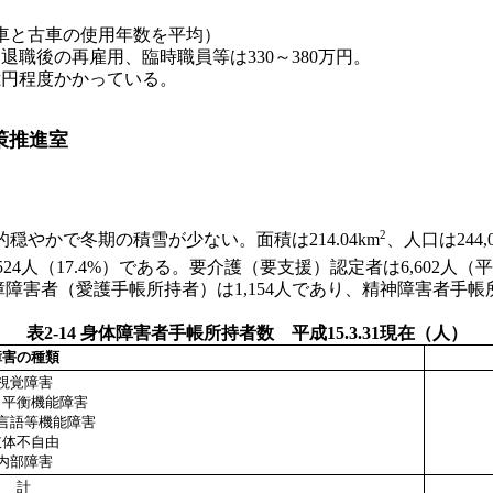
車と古車の使用年数を平均）
退職後の再雇用、臨時職員等は330～380万円。
億円程度かかっている。
策推進室
2
やかで冬期の積雪が少ない。面積は214.04km
、人口は244
524人（17.4%）である。要介護（要支援）認定者は6,602人
知障障害者（愛護手帳所持者）は1,154人であり、精神障害者手帳所持
表2-14 身体障害者手帳所持者数 平成15.3.31現在（人）
障害の種類
視覚障害
・平衡機能障害
言語等機能障害
肢体不自由
内部障害
計