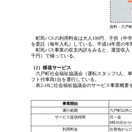
資料：六戸町
町民バスの利用料金は大人100円、子供（中学
を委託（毎年入札）している。平成14年度の年間
町民バス事業の収支内訳をみると、運賃収入（4,
千円）で補っている。
（2）移送サービス
六戸町社会福祉協議会（運転スタッフ1人、車
フト付車両1台を運行している。
表2-18に社会福祉協議会のサービス事業概要
事業開始
運行範囲
六戸町以外
サービス提供時間
月～金
8時30分か
利用料金
出発地から1