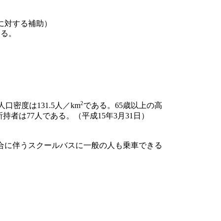
に対する補助）
いる。
2
人口密度は131.5人／km
である。65歳以上の高
所持者は77人である。（平成15年3月31日）
合に伴うスクールバスに一般の人も乗車できる