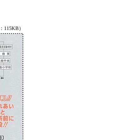
115KB）