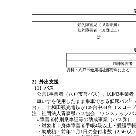
知的障害児（18歳未満）
知的障害者（18歳以上）
計
精神障害者
資料：八戸市健康福祉部資料による
2）外出支援
（1）バス
公営1事業者（八戸市営バス）、民間3事業者
注
車いすを使用したまま乗車できる低床バス
台）、十和田観光電鉄が109台中34台（スロー
注：社団法人青森県バス協会「ワンステップバス
○障害者特別乗車証等の助成事業（バス券）
・対象者：身体障害者手帳4級以上・愛護手
・助成額：前年12月1日の交付者数（2,560人）