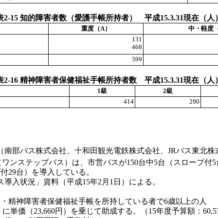
表2-15 知的障害者数（愛護手帳所持者） 平成15.3.31現在（人
重度（A）
中・軽度
131
468
599
表2-16 精神障害者保健福祉手帳所持者数 平成15.3.31現在（人
1級
2級
414
290
（南部バス株式会社、十和田観光電鉄株式会社、JRバス東北株
（ワンステップバス）は、市営バスが150台中5台（スロープ付5台
プ付29台）を導入している。
導入状況」資料（平成15年2月1日）による。
帳・精神障害者保健福祉手帳を所持している者で6歳以上の人
に単価（23,660円）を乗じて助成する。（15年度予算額：60,5