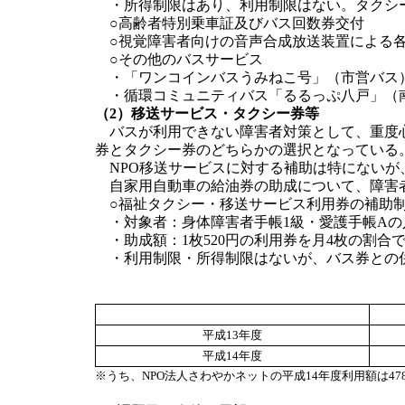
・所得制限はあり、利用制限はない。タクシ
○高齢者特別乗車証及びバス回数券交付
○視覚障害者向けの音声合成放送装置による
○その他のバスサービス
・「ワンコインバスうみねこ号」（市営バス
・循環コミュニティバス「るるっぷ八戸」（
（2）移送サービス・タクシー券等
バスが利用できない障害者対策として、重度心
券とタクシー券のどちらかの選択となっている
NPO移送サービスに対する補助は特にないが
自家用自動車の給油券の助成について、障害
○福祉タクシー・移送サービス利用券の補助
・対象者：身体障害者手帳1級・愛護手帳Aの
・助成額：1枚520円の利用券を月4枚の割合
・利用制限・所得制限はないが、バス券との
平成13年度
平成14年度
※うち、NPO法人さわやかネットの平成14年度利用額は478,0