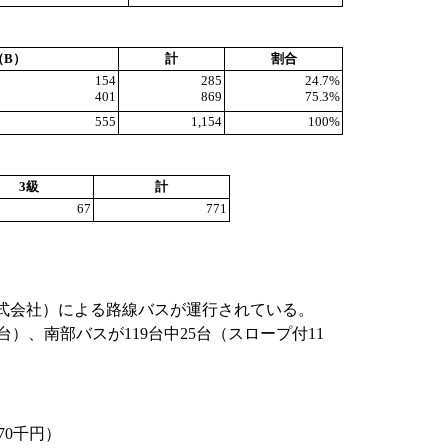
）
（B）
計
割合
154
285
24.7%
401
869
75.3%
555
1,154
100%
）
3級
計
67
771
式会社）による路線バスが運行されている。
）、南部バスが119台中25台（スロープ付11
70千円）