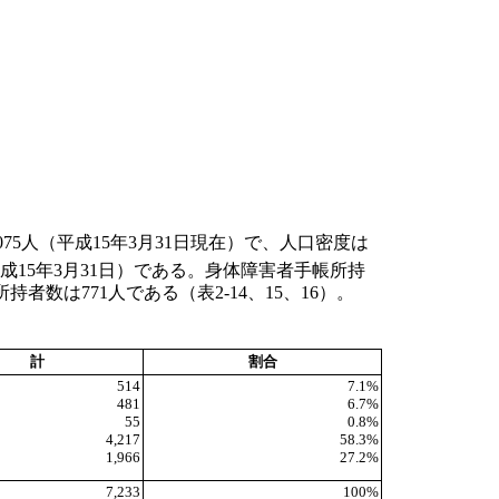
,075人（平成15年3月31日現在）で、人口密度は
（平成15年3月31日）である。身体障害者手帳所持
者数は771人である（表2-14、15、16）。
計
割合
514
7.1%
481
6.7%
55
0.8%
4,217
58.3%
1,966
27.2%
7,233
100%