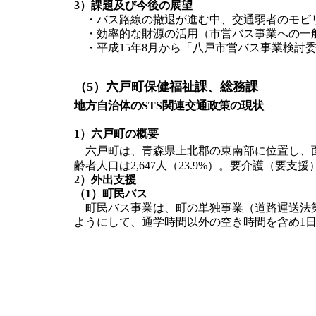
3）課題及び今後の展望
・バス路線の撤退が進む中、交通弱者のモビ
・効率的な財源の活用（市営バス事業への一
・平成15年8月から「八戸市営バス事業検討
（5）六戸町保健福祉課、総務課
地方自治体のSTS関連交通政策の現状
1）六戸町の概要
六戸町は、青森県上北郡の東南部に位置し、面積は
齢者人口は2,647人（23.9%）。要介護（要支
2）外出支援
（1）町民バス
町民バス事業は、町の単独事業（道路運送法第
ようにして、通学時間以外の空き時間を含め1日4