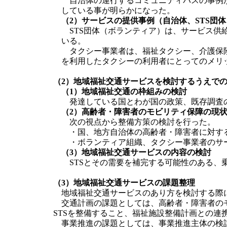
自治体の運行するコミュニティバスの事例が
している事が明らかになった。
（2）サービスの提供事例（自治体、STS団
STS団体（ボランティア）は、サービス供
いる。
タクシー事業者は、福祉タクシー、介護保険
を利用したタクシーの利用者にとってのメリ
（2）地域福祉交通サービスを検討するうえで
（1）地域福祉交通の枠組みの検討
発達している国とわが国の政策、既存調査の
（2）高齢者・障害者のモビリティ保障の現
次の視点から整備方策の検討を行った。
・国、地方自治体の高齢者・障害者に対す
・ボランティア組織、タクシー事業者のサ
（3）地域福祉交通サービスの内容の検討
STSとその需要を補完する可能性のある、
（3）地域福祉交通サービスの課題整理
地域福祉交通サービスのあり方を検討する際に
交通計画の課題としては、高齢者・障害者のモ
STSを整備すること、福祉施設整備計画との
事業推進の課題としては、事業推進主体の検