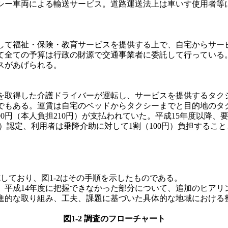
シー車両による輸送サービス。道路運送法上は車いす使用者等
て福祉・保険・教育サービスを提供する上で、自宅からサー
て全ての予算は行政の財源で交通事業者に委託して行っている
スがあげられる。
得した介護ドライバーが運転し、サービスを提供するタクシー。
でもある。運賃は自宅のベッドからタクシーまでと目的地のタク
00円（本人負担210円）が支払われていた。平成15年度以降
00円）認定、利用者は乗降介助に対して1割（100円）負担する
しており、図1-2はその手順を示したものである。
平成14年度に把握できなかった部分について、追加のヒアリン
先進的な取り組み、工夫、課題に基づいた具体的な地域における
図1-2 調査のフローチャート