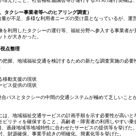
増えたこと、社会福祉協議会等が運行するSTSの運行契機は
体、タクシー事業者等へのヒアリング調査）
給量が不足、多様な利用者ニーズの受け皿となっているが、運
を利用したタクシーの運行等、福祉分野へ参入する事業者が見
ットが大きかった。
の視点整理
把握、地域福祉交通を検討するための新たな調査実施の必要
状
る移動支援の現状
ービス提供の現状
乗合バスとタクシーの中間の交通システムが極めて乏しいこと
は、地域福祉交通サービスの計画手順を示す必要性が高いと
ビリティを確保すること、高齢者・障害者の利用しやすい乗
連携、過疎地域等地域特性に合わせたサービスの提供等を挙げた
討、財源確保、事業手続きの明確化、簡素化等を挙げた。