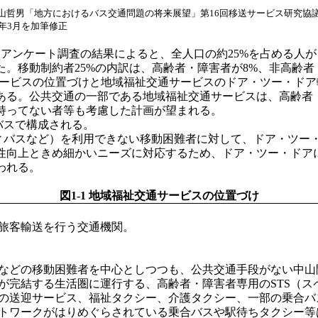
山哲男「地方におけるバス交通問題の将来展望」第16回移送サービス研究協
6年3月を加筆修正
たアンケート調査の結果によると、全人口の約25%を占める人
。移動制約者25%の内訳は、高齢者・障害者が8%、非高齢者
ービスの位置づけと地域福祉交通サービスのドア・ツー・ドア
る。公共交通の一部である地域福祉交通サービスは、高齢者
持ってない者等も考慮した計画が望まれる。
バスで構成される。
ィバスなど）を利用できない移動困難者に対して、ドア・ツー
性向上ときめ細かいニーズに対応するため、ドア・ツー・ドアに
われる。
図1-1 地域福祉交通サービスの位置づけ
旅客輸送を行う交通機関。
などの移動困難者を中心としつつも、公共交通手段がない中山
が完結する生活圏に運行する、高齢者・障害者専用のSTS（ス
の送迎サービス、福祉タクシー、介護タクシー、一部の乗合バ
トワークがはりめぐらされている乗合バスや駅待ちタクシー等