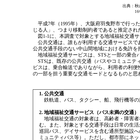
出典：
秋
1
平成7年（1995年）、大阪府羽曳野市で行っ
じる人」、つまり移動制約者であると推定された
図1-1に、本調査で対象とする地域福祉交通サ
公共交通は、誰もが利用する交通サービスであ
公共交通手段のない中山間地域における免許を
地域福祉交通サービスは、STSと一部の乗合
STSは、既存の公共交通（バスやコミュニテ
ビスは、乗合輸送でありながら、利用者の利便
の一部を担う重要な交通モードとなるものと思
1. 公共交通
鉄軌道、バス、タクシー、船、飛行機等の
2. 地域福祉交通サービス（バス未満の交通）
地域福祉交通の対象者は、高齢者・障害者
む。また、対象とする交通手段は日常の生活
巡回バス、デイサービスを含む通所型施設へ
ミュニティバス等）。ただし、都市部にネッ