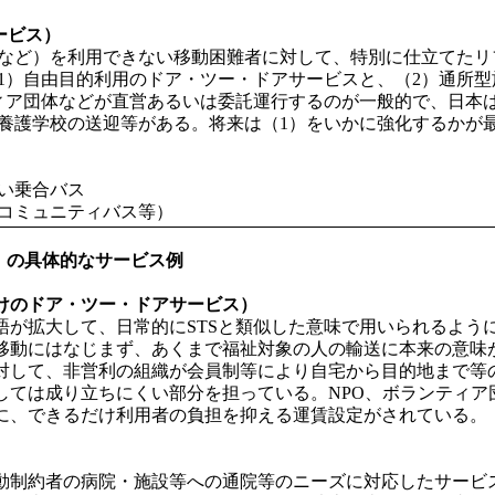
サービス）
など）を利用できない移動困難者に対して、特別に仕立てたリ
1）自由目的利用のドア・ツー・ドアサービスと、（2）通所
ア団体などが直営あるいは委託運行するのが一般的で、日本は
養護学校の送迎等がある。将来は（1）をいかに強化するかが
い乗合バス
コミュニティバス等）
）の具体的なサービス例
けのドア・ツー・ドアサービス）
が拡大して、日常的にSTSと類似した意味で用いられるように
移動にはなじまず、あくまで福祉対象の人の輸送に本来の意味
して、非営利の組織が会員制等により自宅から目的地まで等
しては成り立ちにくい部分を担っている。NPO、ボランティア
に、できるだけ利用者の負担を抑える運賃設定がされている。
制約者の病院・施設等への通院等のニーズに対応したサービ