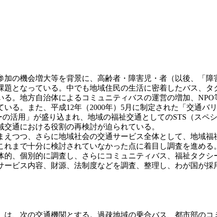
加の機会増大等を背景に、高齢者・障害児・者（以後、「障
課題となっている。中でも地域住民の生活に密着したバス、タ
いる。地方自治体によるコミュニティバスの運営の増加、NPO
いる。また、平成12年（2000年）5月に制定された「交通
ーの活用」が盛り込まれ、地域の福祉交通としてのSTS（スペ
域交通における役割の再検討が迫られている。
えつつ、さらに地域社会の交通サービス全体として、地域福祉交
これまで十分に検討されていなかった点に着目し調査を進める
体的、個別的に調査し、さらにコミュニティバス、福祉タクシー
サービス内容、財源、法制度などを調査、整理し、わが国が採
は、次の交通機関とする。過疎地域の乗合バス、都市部のコ