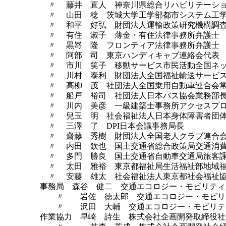
〃 藤井 直人 神奈川県総合リハビリテーショ
〃 山田 稔 茨城大学工学部都市システム工学
〃 和平 好弘 財団法人運輸政策研究機構調
〃 有住 淑子 薄金・有住法律事務所弁護士
〃 黒嵜 隆 フロンティア法律事務所弁護士
〃 阿部 司 東京ハンディキャブ連絡会代表
〃 市川 笑子 移動サービス市民活動全国ネッ
〃 川村 泰利 財団法人全国福祉輸送サービス
〃 高柳 茂 社団法人全国乗用自動車連合会
〃 船戸 裕司 社団法人日本バス協会業務部
〃 川内 美彦 一級建築士事務所アクセスプロ
〃 兒玉 明 社会福祉法人日本身体障害者団体
〃 三澤 了 DPI日本会議事務局長
〃 齋藤 秀樹 財団法人全国老人クラブ連合会
〃 内田 欽也 国土交通省総合政策局交通消費
〃 多門 勝良 国土交通省自動車交通局旅客課
〃 太田 雅裕 東京都福祉局生活福祉部地域福
〃 安藤 雄太 社会福祉法人東京都社会福祉協
事務局 森谷 健二 交通エコロジー・モビリティ
〃 岩佐 徳太郎 交通エコロジー・モビリテ
〃 沢田 大輔 交通エコロジー・モビリティ
作業協力 早崎 詩生 株式会社企画開発取締役社