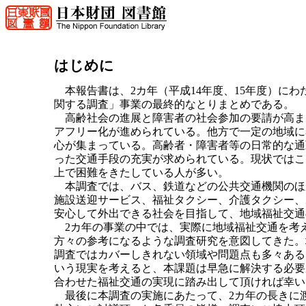
はじめに
本報告書は、2カ年（平成14年度、15年度）に
関する調査」事業の最終的なとりまとめである。
高齢社会の進展と障害者の社会参加の要請が高ま
アフリー化が進められている。他方で一定の地域に
心が集まっている。高齢者・障害者等の日常的な通
った交通手段の充実が求められている。現状ではこ
上で困難をきたしている人が多い。
本調査では、バス、鉄道などの公共交通機関のほ
施設送迎サービス、福祉タクシー、介護タクシー、
安心して外出できる社会を目指して、地域福祉交通
2カ年の事業の中では、実際に地域福祉交通を考
方々の参考になるような調査研究を意図してきた。
調査ではカバーしきれない領域や問題点も多々ある
いう現実を考えると、本課題は早急に解決する必要
合わせた福祉交通の実現に踏み出して頂ければ幸い
最後に本調査の実施にあたって、2カ年の長きに