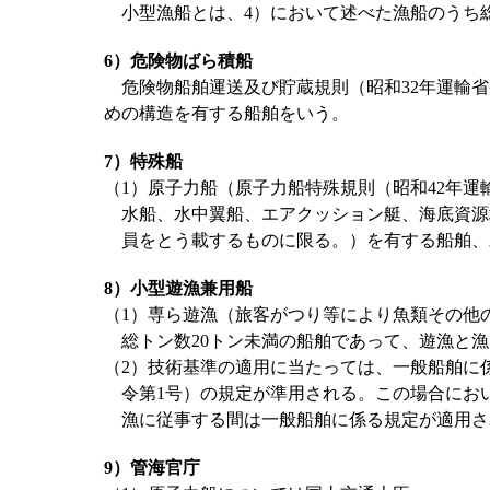
小型漁船とは、4）において述べた漁船のうち総
6）危険物ばら積船
危険物船舶運送及び貯蔵規則（昭和32年運輸省令
めの構造を有する船舶をいう。
7）特殊船
（1）原子力船（原子力船特殊規則（昭和42年運
水船、水中翼船、エアクッション艇、海底資源
員をとう載するものに限る。）を有する船舶、
8）小型遊漁兼用船
（1）専ら遊漁（旅客がつり等により魚類その他
総トン数20トン未満の船舶であって、遊漁と
（2）技術基準の適用に当たっては、一般船舶に
令第1号）の規定が準用される。この場合にお
漁に従事する間は一般船舶に係る規定が適用さ
9）管海官庁