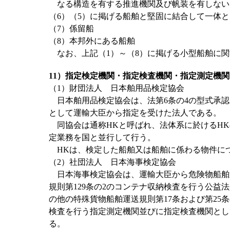
なる構造を有する推進機関及び帆装を有しない
（6）（5）に掲げる船舶と堅固に結合して一体
（7）係留船
（8）本邦外にある船舶
なお、上記（1）～（8）に掲げる小型船舶に関
11）指定検定機関・指定検査機関・指定測定機関
（1）財団法人 日本舶用品検定協会
日本舶用品検定協会は、法第6条の4の型式承認
として運輸大臣から指定を受けた法人である。
同協会は通称HKと呼ばれ、法体系に於けるHK
定業務を国と並行して行う。
HKは、検定した船舶又は船舶に係わる物件に
（2）社団法人 日本海事検定協会
日本海事検定協会は、運輸大臣から危険物船舶運
規則第129条の2のコンテナ収納検査を行う公
の他の特殊貨物船舶運送規則第17条および第2
検査を行う指定測定機関並びに指定検査機関とし
る。