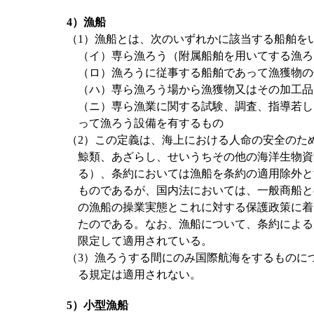
4）漁船
（1）漁船とは、次のいずれかに該当する船舶を
（イ）専ら漁ろう（附属船舶を用いてする漁ろ
（ロ）漁ろうに従事する船舶であって漁獲物の
（ハ）専ら漁ろう場から漁獲物又はその加工品
（ニ）専ら漁業に関する試験、調査、指導若し
って漁ろう設備を有するもの
（2）この定義は、海上における人命の安全のた
鯨類、あざらし、せいうちその他の海洋生物資
る）、条約においては漁船を条約の適用除外と
ものであるが、国内法においては、一般商船と
の漁船の操業実態とこれに対する保護政策に着
たのである。なお、漁船について、条約による
限定して適用されている。
（3）漁ろうする間にのみ国際航海をするものに
る規定は適用されない。
5）小型漁船