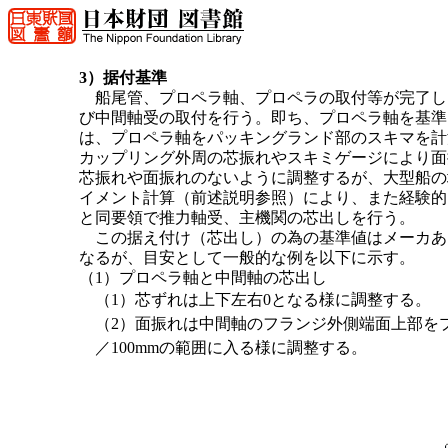
3）据付基準
船尾管、プロペラ軸、プロペラの取付等が完了し
び中間軸受の取付を行う。即ち、プロペラ軸を基準
は、プロペラ軸をパッキングランド部のスキマを計
カップリング外周の芯振れやスキミゲージにより面
芯振れや面振れのないように調整するが、大型船の
イメント計算（前述説明参照）により、また経験的
と同要領で推力軸受、主機関の芯出しを行う。
この据え付け（芯出し）の為の基準値はメーカあ
なるが、目安として一般的な例を以下に示す。
（1）プロペラ軸と中間軸の芯出し
（1）芯ずれは上下左右0となる様に調整する。
（2）面振れは中間軸のフランジ外側端面上部をプ
／100mmの範囲に入る様に調整する。