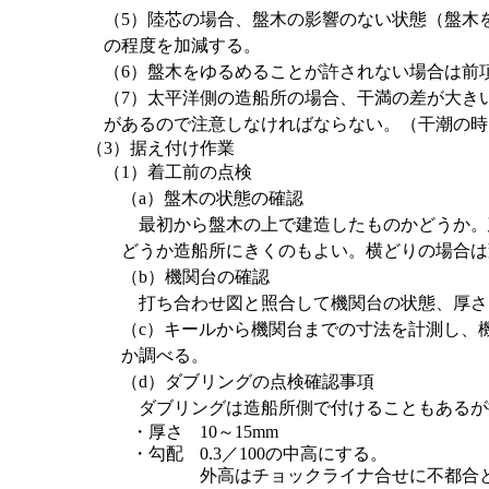
（5）陸芯の場合、盤木の影響のない状態（盤木
の程度を加減する。
（6）盤木をゆるめることが許されない場合は前
（7）太平洋側の造船所の場合、干満の差が大き
があるので注意しなければならない。（干潮の時
（3）据え付け作業
（1）着工前の点検
（a）盤木の状態の確認
最初から盤木の上で建造したものかどうか。
どうか造船所にきくのもよい。横どりの場合は
（b）機関台の確認
打ち合わせ図と照合して機関台の状態、厚さ
（c）キールから機関台までの寸法を計測し、
か調べる。
（d）ダブリングの点検確認事項
ダブリングは造船所側で付けることもあるが
・厚さ
10～15mm
・勾配
0.3／100の中高にする。
外高はチョックライナ合せに不都合