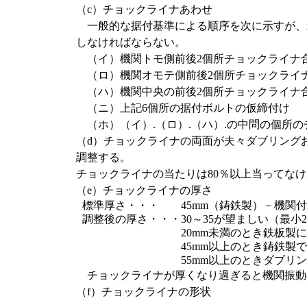
（c）チョックライナあわせ
一般的な据付基準による順序を次に示すが、
しなければならない。
（イ）機関トモ側前後2個所チョックライナ
（ロ）機関オモテ側前後2個所チョックライ
（ハ）機関中央の前後2個所チョックライナ
（ニ）上記6個所の据付ボルトの仮締付け
（ホ）（イ）.（ロ）.（ハ）.の中問の個所
（d）チョックライナの両面が夫々ダブリング
調整する。
チョックライナの当たりは80％以上当ってな
（e）チョックライナの厚さ
標準厚さ・・・
45mm（鋳鉄製）－機関
調整後の厚さ・・・
30～35が望ましい（最小2
20mm未満のとき鉄板製
45mm以上のとき鋳鉄製
55mm以上のときダブ
チョックライナが厚くなり過ぎると機関振動
（f）チョックライナの形状