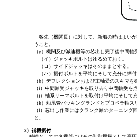
客先（機関長）に対して、新船の時はよいが
うこと。
（g）機関及び減速機等の芯出し完了後中間軸
（イ）ジャッキボルトはゆるめておく。
（ロ）サイドジャッキはそのままとする。
（ハ）据付ボルトを平均にそして充分に締付
（h）デフレクションおよび主軸受のスキマを
（i）中間軸受ジャッキを取り去り中間軸受を
（j）軸系リーマボルトを取付け平均にそして
（k）船尾管パッキングランドとプロペラ軸ス
（l）芯出し作業にはクランク軸のターニング
と。
2）補機据付
補機としての各機器にはその制御機構として高圧