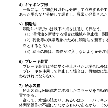
4）ギヤポンプ部
一般には、定期点検以外は分解して点検する必要
あった場合など分解して調査し、異常が発見された
5）潤滑油
潤滑油の取扱いは以下の点を注意して行なう。
（1）潤滑油を新替する場合は機械を停止後、潤
（2）乳化等の異常現象のために潤滑油を新替す
料とすると良い。
（3）給油の際は、異物が混入しないよう充分注
6）ブレーキ装置
ブレーキ装置は特に早く停止させたい場合以外は
ブレーキを使用して停止した場合は、再始動に際
わなければならない。
7）給水装置
給水装置は回転体内に堆積したスラッジを自動的
置である。
従って、水垢の詰まり、あるいはシートパッキン
体開閉動作の不能につながるものであるから、その