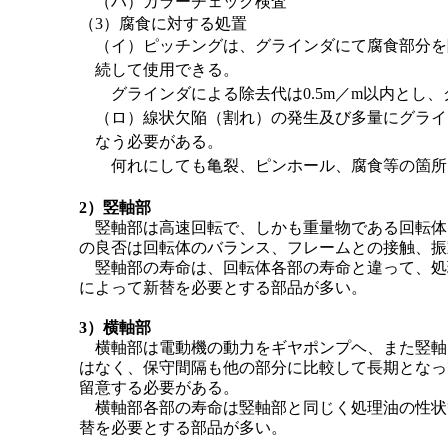
（ハ）カラーチェック検査
（3）腐食に対する処置
（イ）ピッチングは、グラインダにて腐食部分を
続して使用できる。
グラインダによる除去代は0.5m／m以内とし、
（ロ）線状欠陥（割れ）の発生及び多量にグライ
なう必要がある。
何れにしても亀裂、ピンホール、腐食等の箇所
2）竪軸部
竪軸部は高速回転で、しかも重量物である回転体
の良否は回転体のバランス、フレームとの接触、振
竪軸部の寿命は、回転体各部の寿命と違って、処
によって新替を必要とする部品が多い。
3）横軸部
横軸部は電動機の動力をギヤポンプヘ、また竪軸
はなく、保守間隔も他の部分に比較して長期となっ
留意する必要がある。
横軸部各部の寿命は竪軸部と同じく処理油の性状
替を必要とする部品が多い。