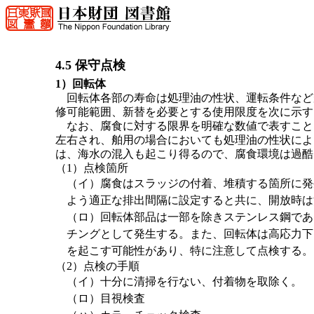
4.5 保守点検
1）回転体
回転体各部の寿命は処理油の性状、運転条件など
修可能範囲、新替を必要とする使用限度を次に示す
なお、腐食に対する限界を明確な数値で表すこと
左右され、舶用の場合においても処理油の性状によ
は、海水の混入も起こり得るので、腐食環境は過酷
（1）点検箇所
（イ）腐食はスラッジの付着、堆積する箇所に発
よう適正な排出間隔に設定すると共に、開放時は
（ロ）回転体部品は一部を除きステンレス鋼であ
チングとして発生する。また、回転体は高応力下
を起こす可能性があり、特に注意して点検する。
（2）点検の手順
（イ）十分に清掃を行ない、付着物を取除く。
（ロ）目視検査