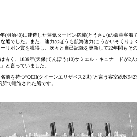
7年(明治40)に建造した蒸気タービン搭載(とうさい)の豪華客
な船でした。また、速力のほうも航海速力(こうかいそくりょく
ーリボン賞を獲得し、次々と自己記録を更新して22年間もその
古く、1839年(天保(てんぽう)10)サミエル・キュナードが
社」と言っていました。
を持つ“QEII(クイーンエリザベス2世)”と言う客室総数94
造船所で建造された船です。