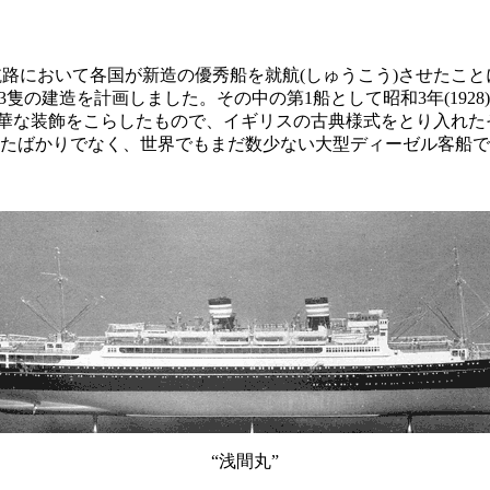
路において各国が新造の優秀船を就航(しゅうこう)させたこ
船3隻の建造を計画しました。その中の第1船として昭和3年(192
豪華な装飾をこらしたもので、イギリスの古典様式をとり入れ
ったばかりでなく、世界でもまだ数少ない大型ディーゼル客船
“浅間丸”