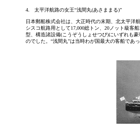
4. 太平洋航路の女王“浅間丸(あさままる)”
日本郵船株式会社は、大正時代の末期、北太平洋航
シスコ航路用として17,000総トン、20ノット級客
型、構造諸設備(こうぞうしょせつび)にいずれも
のでした。“浅間丸”は当時わが国最大の客船であ