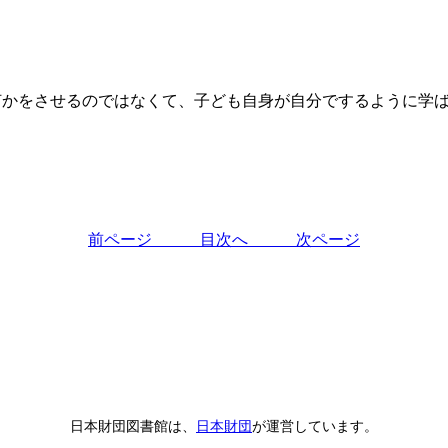
何かをさせるのではなくて、子ども自身が自分でするように学
前ページ
目次へ
次ページ
日本財団図書館は、
日本財団
が運営しています。