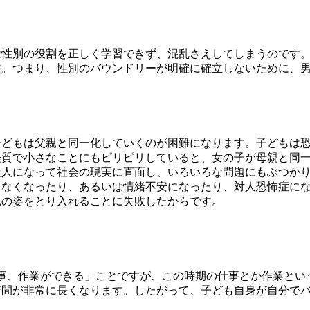
は性別の役割を正しく学習できず、混乱さえしてしまうのです
す。つまり、性別のバウンドリーが明確に確立しないために、
子どもは父親と同一化していくのが困難になります。子どもは
経質で小さなことにもピリピリしていると、女の子が母親と同
大人になって社会の現実に直面し、いろいろな問題にもぶつか
きなくなったり、あるいは情緒不安になったり、対人恐怖症に
親の姿をとり入れることに失敗したからです。
仕事、作業ができる」ことですが、この時期の仕事とか作業と
時間が非常に長くなります。したがって、子ども自身が自分で