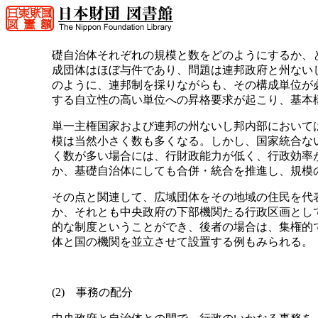
礎自治体それぞれの規模と数をどのようにするか、
成団体はほぼ与件であり、問題は連邦政府と州ない
のように、連邦制を採りながらも、その構成単位が
する自立性の高い単位への昇格要求が起こり、基本
単一主権国家および連邦の州ないし邦内部において
模は当然小さく数も多くなる。しかし、国家統合な
く数が多い場合には、行財政能力が低く、行政効率
か、基礎自治体にしても合併・統合を推進し、規模
その点と関連して、広域団体をその地域の住民を代
か、それとも中央政府の下部機関たる行政区画とし
的な制度ということができ、後者の場合は、集権的
体と国の機関を並立させて設置する例もみられる。
(2) 事務の配分