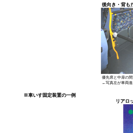
後向き・背もたれ
優先席と中扉の間
←写真左が車両進
※車いす固定装置の一例
リアロッ