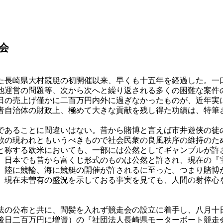
会
長崎県大村競艇の初開催以来、早くも十五年を経過した。一
他運営の問題等、次から次へと繰り返される多くの困難な案件
日の売上げ僅かに二百万円内外に過ぎなかったものが、近年実
自治体の財政上、極めて大きな貢献を残し得た功績は、特筆
あることに間違いはない。昔から賭博と言えば市井遊侠の徒
欲の現われともいうべきもので社会民衆の良風秩序の維持のた
と称する欧米においても、一部には公然としてギャンブルが許
。日本でも昔から富くじ形式のものは公然と許され、現在の『
、陸に競輪、海に競艇の開催が許されるに至った。つまり賭博
、現在未曽有の盛況を示しておる事実を見ても、人間の射倖心
の公布と共に、間髪を入れず競走会の設立に着手し、八月十
後日二百万円に増資）の『社団法人長崎県モーターボート競走