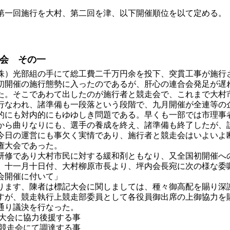
第一回施行を大村、第二回を津、以下開催順位を以て定める。
会 その一
）光部組の手にて総工費二千万円余を投下、突貫工事が施行
初開催の施行態勢に入ったのであるが、肝心の連合会発足が遅
た。そこであわて出したのが施行者と競走会で、これまで大村
行なわれ、諸準備も一段落という段階で、九月開催が全連等の
的にも対内的にもゆゆしき問題である。早くも一部では市理事
から曲りなりにも、選手の養成を終え、諸準備も終了したが、
今日の運営にも事欠く実情であり、施行者と競走会はいよいよ
権大会であった。
修であり大村市民に対する緩和剤ともなり、又全国初開催へ
、十一月十日付、大村柳原市長より、坪内会長宛に次の様な委
会開催に付いて」
ます、陳者は標記大会に関しましては、種々御高配を賜り深
すが、競走執行上競走部委員として各役員御出席の上御協力を
通り議決を行なった。
権大会に協力後援する事
を競走会にて調達する事