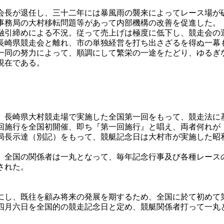
長が退任し、三十二年には暴風雨の襲来によってレース場が
事務局の大村移転問題等があって内部機構の改善を促進した。
引締めによる不況。従って売上げは極度に低下し、競走会の
長崎県競走会と離れ、市の単独経営を打ち出さざるを得ぬ一幕
一同の努力によって、順調にして繁栄の一途をたどり、ゆるぎ
現在である。
長崎県大村競走場で実施した全国第一回をもって、競走法に
回施行を全国初開催、即ち『第一回施行』と唱え、両者何れが
局長示達（別記）をもって、競艇記念日は大村市が実施した昭
全国の関係者は一丸となって、毎年記念行事及び各種レース
された。
にし、既往を顧み将来の発展を期するため、全国に於て初めて
四月六日を全国的の競走記念日と定め、競艇関係者打って一丸