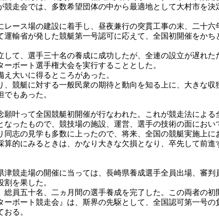
が競走会では、多数希望団体の中から最適地として大村市を決
レース場の建設に着手し、昼夜兼行の突貫工事の末、二十六
て運輸省が発した競艇第一号認可に応えて、全国初開催をかち
して、選手三十名の養成に成功したが、全連の設立が遅れた
ターボート選手権大会を実行することとした。
備え大いに得るところがあった。
、競艇に対する一般民衆の期待と動向を知る上に、大きな収
担でもあった。
願叶って全国競艇初開催が行なわれた。これが競走法による
となったもので、競技場の施設、運営、選手の技術の面におい
り同志の見学も多数に上ったので、将来、全国の競艇実施上に
採算的にみるときは、かなり大きな欠損となり、卒先して前進
津競走場の開催に当っては、長崎県養成選手全員出場、審判
役割を果した。
総員五十名、二ヵ月間の選手養成を完了した。この両者の初
ターボート競走会』は、斯界の先駆として、全国認可第一号の
ておる。