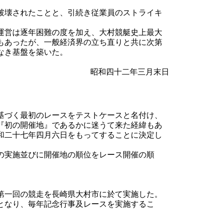
破壊されたことと、引続き従業員のストライキ
運営は逐年困難の度を加え、大村競艇史上最大
もあったが、一般経済界の立ち直りと共に次第
なき基盤を築いた。
昭和四十二年三月末日
基づく最初のレースをテストケースと名付け、
『初の開催地』であるかに迷うて来た経緯もあ
和二十七年四月六日をもってすることに決定し
の実施並びに開催地の順位をレース開催の順
第一回の競走を長崎県大村市に於て実施した。
となり、毎年記念行事及レースを実施するこ