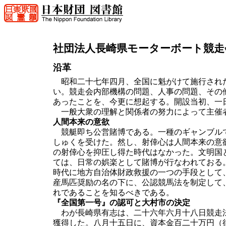
社団法人長崎県モーターボート競走
沿革
昭和二十七年四月、全国に魁がけて施行された
い。競走会内部機構の問題、人事の問題、その
あったことを、今更に想起する。開設当初、一
一般大衆の理解と関係者の努力によって主催者
人間本来の意欲
競艇即ち公営賭博である。一種のギャンブルで
しゅくを受けた。然し、射倖心は人間本来の意
の射倖心を抑圧し得た時代はなかった。文明国
ては、日常の娯楽として賭博が行なわれておる
時代に地方自治体財政救援の一つの手段として
産馬匹奨励の名の下に、公認競馬法を制定して
れであることを知るべきである。
『全国第一号』の認可と大村市の決定
わが長崎県有志は、二十六年六月十八日競走法
獲得した。八月十五日に、資本金百二十万円（