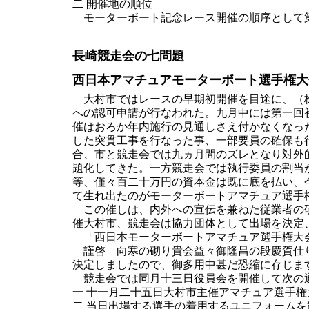
二 開催地の順位
モーターボート記念レース開催の順序として
長崎競走会の七問題
西日本アマチュアモーターボート選手権大
大村市ではレースの早期初開催を目途に、（株
への認可申請が行なわれた。九月中には第一回
催はおろか年内施行の見通しさえ付かなくなっ
した突貫工事を行なった事、一部要員の確保も
合、市と競走会では九ヵ月間のズレとなり対外
題化してきた。一方競走会では執行委員の割当
等、僅々百二十万円の資本金は既に底を払い、
て生れ出たのがモーターボートアマチュア選手
この催しは、内外への宣伝を兼ねた従業者の研
催大村市、競走会は協力団体として出場を決定
「西日本モーターボートアマチュア選手権大
謹啓 向寒の砌り貴会益々御隆昌の段慶賀仕り
決定しましたので、御多用中甚だ恐縮に存じま
競走会では同月十三日役員会を開催して次の
一 十一月二十五日大村市主催アマチュア選手
二 当日出場する選手の着用するユニフォーム