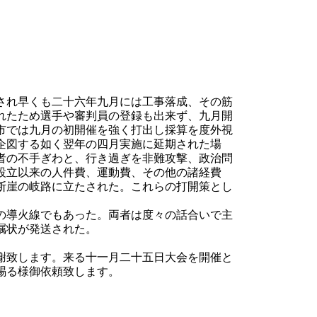
され早くも二十六年九月には工事落成、その筋
れたため選手や審判員の登録も出来ず、九月開
市では九月の初開催を強く打出し採算を度外視
企図する如く翌年の四月実施に延期された場
者の不手ぎわと、行き過ぎを非難攻撃、政治問
設立以来の人件費、運動費、その他の諸経費
断崖の岐路に立たされた。これらの打開策とし
の導火線でもあった。両者は度々の話合いで主
嘱状が発送された。
謝致します。来る十一月二十五日大会を開催と
賜る様御依頼致します。