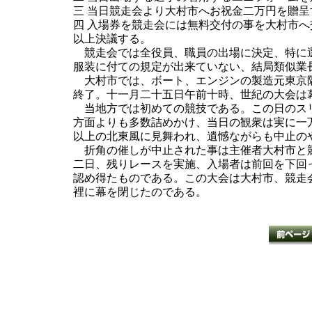
三 当日競走会より大村市へお祝金二万円を贈呈
四 入場券を競走会には無料交付の事を大村市
以上決議する。
競走会では全役員、職員の出場に決定、特に選
服装に付ての規定が出来ていない、結局類似業
大村市では、ボート、エンジンの製造元東京隅
終了。十一月二十五日午前十時、世紀の大会は
当地方では初めての競技である。この日のスリ
方面よりも多数詰めかけ、当日の観衆は実に一
以上の北東風に見舞われ、遺憾ながらも中止の
折角の催しが中止された事は主催者大村市と競
二日、残りレースを実施、入場者は前回を下回
認め得たものである。この大会は大村市、競走
裡に幕を閉じたのである。