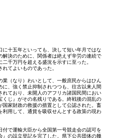
口に十五年といっても、決して短い年月ではな
の解決のために、関係者は絶えず辛労の連続で
に二千万円を超える盛況を示すに至った。
されてよいものであった。
の業（なり）わいとして、一般庶民からはひん
めに、強く禁止抑制されつつも、往古以来人間
されており、未開人のアフリカ諸国民間におい
宝くじ』がその名残りである。終戦後の混乱の
が国家財政の救援の措置として公認された。畜
を利用して、通貨を吸収せんとする政策の現わ
日付で運輸大臣から全国第一号競走会の認可を
会』の設立登記を完了した。県下公共団体の幾