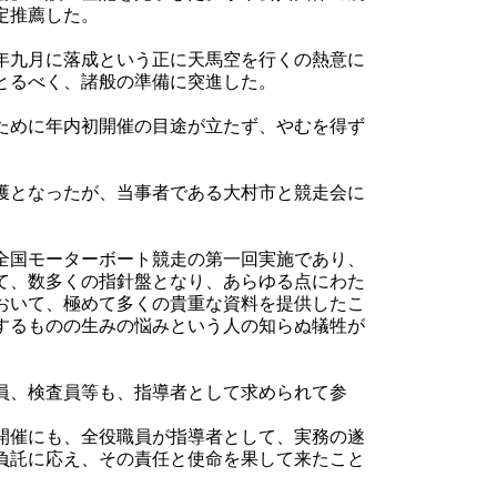
定推薦した。
年九月に落成という正に天馬空を行くの熱意に
とるべく、諸般の準備に突進した。
ために年内初開催の目途が立たず、やむを得ず
獲となったが、当事者である大村市と競走会に
全国モーターボート競走の第一回実施であり、
て、数多くの指針盤となり、あらゆる点にわた
おいて、極めて多くの貴重な資料を提供したこ
するものの生みの悩みという人の知らぬ犠牲が
員、検査員等も、指導者として求められて参
開催にも、全役職員が指導者として、実務の遂
負託に応え、その責任と使命を果して来たこと