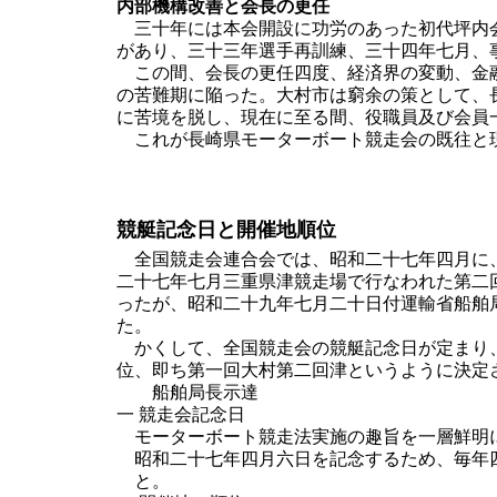
内部機構改善と会長の更任
三十年には本会開設に功労のあった初代坪内会
があり、三十三年選手再訓練、三十四年七月、
この間、会長の更任四度、経済界の変動、金融
の苦難期に陥った。大村市は窮余の策として、
に苦境を脱し、現在に至る間、役職員及び会員
これが長崎県モーターボート競走会の既往と
競艇記念日と開催地順位
全国競走会連合会では、昭和二十七年四月に、
二十七年七月三重県津競走場で行なわれた第二
ったが、昭和二十九年七月二十日付運輸省船舶
た。
かくして、全国競走会の競艇記念日が定まり、
位、即ち第一回大村第二回津というように決定
船舶局長示達
一 競走会記念日
モーターボート競走法実施の趣旨を一層鮮明
昭和二十七年四月六日を記念するため、毎年
と。