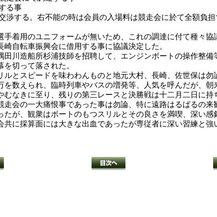
する事
へ交渉する。右不能の時は会員の入場料は競走会に於て全額負担
手着用のユニフォームが無いため、これの調達に付て種々協
長崎自転車振興会に借用する事に協議決定した。
田川造船所杉浦技師を招聘して、エンジンボートの操作整備
幕を切って落された。
ルとスピードを味わわんものと地元大村、長崎、佐世保は勿
万を数えられ、臨時列車やバスの増発等、人気を呼んだが、朝
やむなきに至り、残りの第三レースと決勝戦は十二月二日に持
走会の一大痛恨事であった事は勿論、特に遠路はるばるの来
ったが、観衆はボートのもつスリルとその良さを満喫、深い感
会共に採算面には大きな出血であったが専従者に深い習練と強