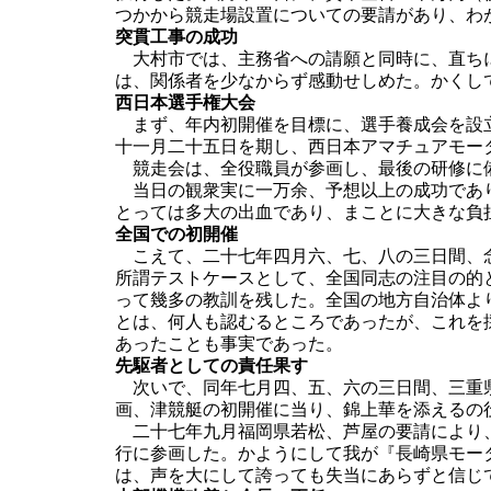
つかから競走場設置についての要請があり、わ
突貫工事の成功
大村市では、主務省への請願と同時に、直ちに
は、関係者を少なからず感動せしめた。かくし
西日本選手権大会
まず、年内初開催を目標に、選手養成会を設立
十一月二十五日を期し、西日本アマチュアモー
競走会は、全役職員が参画し、最後の研修に
当日の観衆実に一万余、予想以上の成功であり
とっては多大の出血であり、まことに大きな負
全国での初開催
こえて、二十七年四月六、七、八の三日間、念
所謂テストケースとして、全国同志の注目の的
って幾多の教訓を残した。全国の地方自治体よ
とは、何人も認むるところであったが、これを
あったことも事実であった。
先駆者としての責任果す
次いで、同年七月四、五、六の三日間、三重県
画、津競艇の初開催に当り、錦上華を添えるの
二十七年九月福岡県若松、芦屋の要請により、
行に参画した。かようにして我が『長崎県モー
は、声を大にして誇っても失当にあらずと信じ