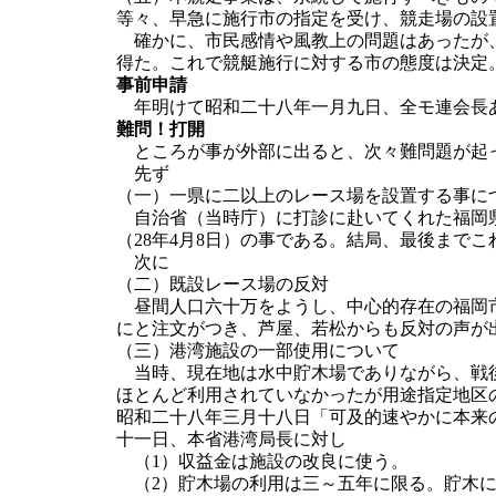
等々、早急に施行市の指定を受け、競走場の設
確かに、市民感情や風教上の問題はあったが、
得た。これで競艇施行に対する市の態度は決定
事前申請
年明けて昭和二十八年一月九日、全モ連会長
難問！打開
ところが事が外部に出ると、次々難問題が起
先ず
（一）一県に二以上のレース場を設置する事に
自治省（当時庁）に打診に赴いてくれた福岡県
（28年4月8日）の事である。結局、最後まで
次に
（二）既設レース場の反対
昼間人口六十万をようし、中心的存在の福岡市
にと注文がつき、芦屋、若松からも反対の声が
（三）港湾施設の一部使用について
当時、現在地は水中貯木場でありながら、戦後
ほとんど利用されていなかったが用途指定地区
昭和二十八年三月十八日「可及的速やかに本来
十一日、本省港湾局長に対し
（1）収益金は施設の改良に使う。
（2）貯木場の利用は三～五年に限る。貯木