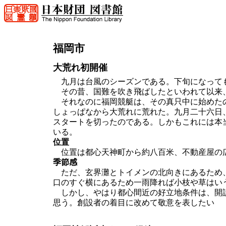
福岡市
大荒れ初開催
九月は台風のシーズンである。下旬になって
その昔、国難を吹き飛ばしたといわれて以来
それなのに福岡競艇は、その真只中に始めたの
しょっぱなから大荒れに荒れた。九月二十六日
スタートを切ったのである。しかもこれには本
いる。
位置
位置は都心天神町から約八百米、不動産屋の
季節感
ただ、玄界灘とトイメンの北向きにあるため、
口のすぐ横にあるため一雨降れば小枝や草はい
しかし、やはり都心間近の好立地条件は、開設
思う。創設者の着目に改めて敬意を表したい