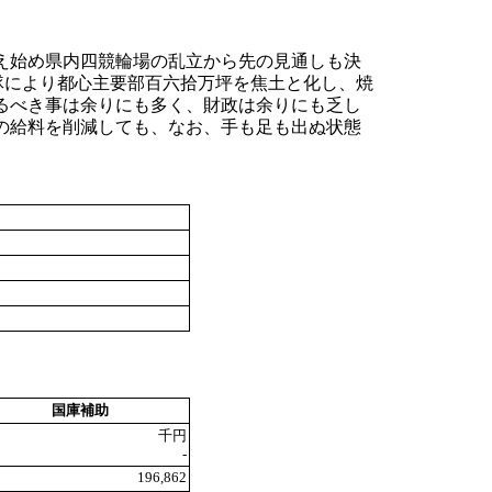
え始め県内四競輪場の乱立から先の見通しも決
隊により都心主要部百六拾万坪を焦土と化し、焼
るべき事は余りにも多く、財政は余りにも乏し
の給料を削減しても、なお、手も足も出ぬ状態
国庫補助
千円
-
196,862