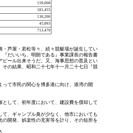
159,068
181,455
130,200
45,893
713,479
崎・芦屋・若松等々、続々競艇場が誕生してい
』『だいいち、明朗である』事業課長の報告書
アピール出来そうだ。又、海事思想の普及とい
。その結果、昭和二十七年十一月二十七日『競
よって市民の関心を博多港に向け、港湾の開
催として、初年度において、建設費を償却して
して、ギャンブル臭が少なく、他市においても
光の開発、娯楽性の充実等を計り、その短所を
る。