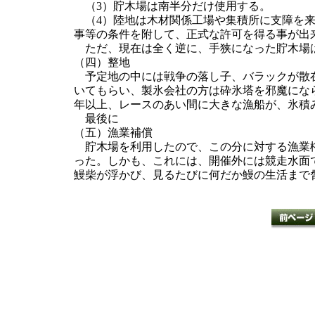
（3）貯木場は南半分だけ使用する。
（4）陸地は木材関係工場や集積所に支障を
事等の条件を附して、正式な許可を得る事が出
ただ、現在は全く逆に、手狭になった貯木場
（四）整地
予定地の中には戦争の落し子、バラックが散在
いてもらい、製氷会社の方は砕氷塔を邪魔にな
年以上、レースのあい間に大きな漁船が、氷積
最後に
（五）漁業補償
貯木場を利用したので、この分に対する漁業権
った。しかも、これには、開催外には競走水面
鰻柴が浮かび、見るたびに何だか鰻の生活まで