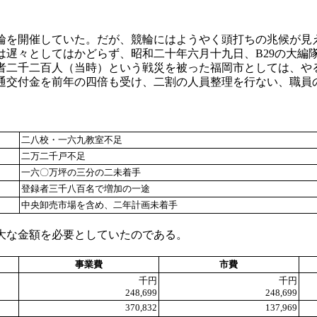
を開催していた。だが、競輪にはようやく頭打ちの兆候が見
は遅々としてはかどらず、昭和二十年六月十九日、B29の大編
者二千二百人（当時）という戦災を被った福岡市としては、や
通交付金を前年の四倍も受け、二割の人員整理を行ない、職員
二八校・一六九教室不足
二万二千戸不足
一六〇万坪の三分の二未着手
登録者三千八百名で増加の一途
中央卸売市場を含め、二年計画未着手
大な金額を必要としていたのである。
事業費
市費
千円
千円
248,699
248,699
370,832
137,969