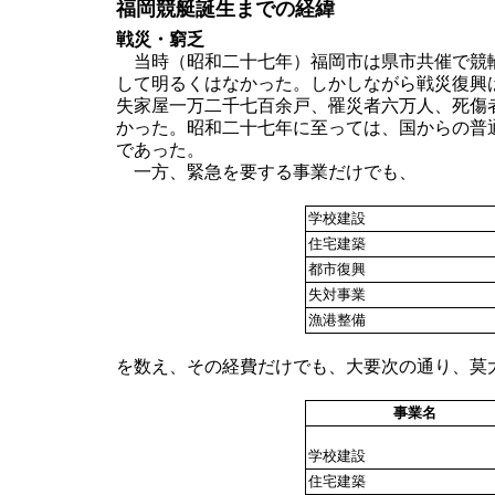
福岡競艇誕生までの経緯
戦災・窮乏
当時（昭和二十七年）福岡市は県市共催で競輪
して明るくはなかった。しかしながら戦災復興
失家屋一万二千七百余戸、罹災者六万人、死傷
かった。昭和二十七年に至っては、国からの普
であった。
一方、緊急を要する事業だけでも、
学校建設
住宅建築
都市復興
失対事業
漁港整備
を数え、その経費だけでも、大要次の通り、莫
事業名
学校建設
住宅建築