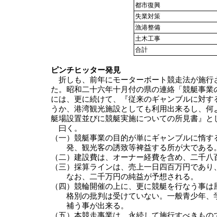
都市復興
失業対策
漁港整備
土木工事
合計
ピンチヒッター発見
折しも、前年にモーターボート競走法が施行さ
た。昭和二十六年十月付の県の連絡「競艇事業
には、更に続けて、『従来のギャンブルに対す
うか、港湾観光施設としても利用出来るし、何
艇場設置並びに競艇実施についての所見書』と
曰く。
（一）競艇事業の目的が単にギャンブルに惰す
発、観光客の誘致等裨益する所が大である
（二）建設費は、オーナー経費を含め、二千八
（三）採算ラインは、売上一日四百万円であり
なお、二千万円の純益が予想される。
（四）競輪開催の上に、更に競艇を行なう事は
格別の批判は受けていない。一般青少年、
補う事が出来る。
（五）本競走事業は、永続して施行すべきもの