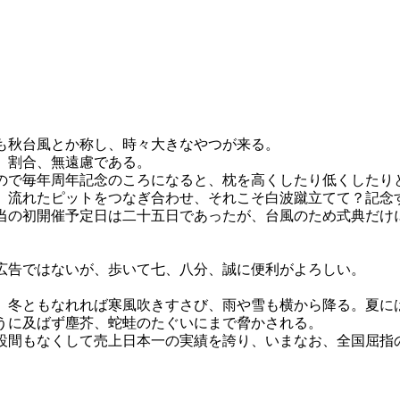
も秋台風とか称し、時々大きなやつが来る。
、割合、無遠慮である。
で毎年周年記念のころになると、枕を高くしたり低くしたり
、流れたピットをつなぎ合わせ、それこそ白波蹴立てて？記念
当の初開催予定日は二十五日であったが、台風のため式典だけ
広告ではないが、歩いて七、八分、誠に便利がよろしい。
冬ともなれれば寒風吹きすさび、雨や雪も横から降る。夏に
うに及ばず塵芥、蛇蛙のたぐいにまで脅かされる。
間もなくして売上日本一の実績を誇り、いまなお、全国屈指