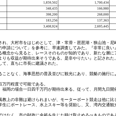
1,859,502
1,700,434
348,435
166,980
398,200
268,000
183,256
137,363
3,408,924
2,695,445
れ、大村市をはじめとして、津・常滑・琶琶湖・狭山池・尼
の申請について」を参考に、早速調査してみた。『非常に良い
る概念から見ると、レースそのものが知的であり、新たな層に
よりも収益が期待出来そうである。是非やりたい』と記された
して、直ちに市長に建議された。
ることなく、海事思想の普及並びに観光にあり、競艇の施行に
。
百万円程度で可能である。
、福岡の場合一日四千万円が期待出来る。従って、月間九日開
風教上の非難は避けられまいが、モーターボート競走は他に比
学生にボートレース、水上スキー等を奨励し、又、湾内交通観
ではなく、市の財政に余裕を生じた時は取止めるべきものであ