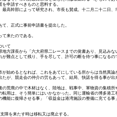
置を申請すべきものと思料する。
最高幹部によって研究され、市長も賛成。十二月二十二日、
。
あて、正式に事前申請書を提出した。
って来たのである。
ついて
地方課長から「六大府県二レースまでの覚書あり、見込みな
これが難点として残り、手を尽して、許可の断を待つ事になるの
が始めるとなれば、これをあてにしている所からは当然異論
出たが、競走会の仲介の労もあって、結局、快諾を得る事が出
の荒廃の中で木材はなく、陸地は、戦事中、軍物資の集積所
の転用は、そう簡単にはいかなかった。同じ運輸省の博多港工
の機能に復帰させる事」「収益金は港湾施設の整備に充てる事
に支障を来たす時は移転又は廃止する。