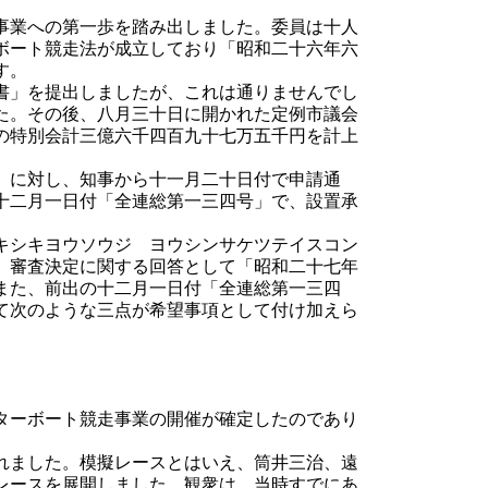
事業への第一歩を踏み出しました。委員は十人
ボート競走法が成立しており「昭和二十六年六
す。
書」を提出しましたが、これは通りませんでし
た。その後、八月三十日に開かれた定例市議会
の特別会計三億六千四百九十七万五千円を計上
」に対し、知事から十一月二十日付で申請通
十二月一日付「全連総第一三四号」で、設置承
キシキヨウソウジ ヨウシンサケツテイスコン
、審査決定に関する回答として「昭和二十七年
また、前出の十二月一日付「全連総第一三四
て次のような三点が希望事項として付け加えら
ターボート競走事業の開催が確定したのであり
れました。模擬レースとはいえ、筒井三治、遠
レースを展開しました。観衆は、当時すでにあ