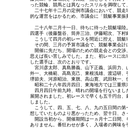
った競輪、競馬とは異なったスリルを満喫して
二十七年十二月の定例市議会において、競走場
的な運営をはかるため、市議会に「競艇事業振
二十八年二月十一日、待ちに待った競艇場陸上
四選手（後藤盤谷、筒井三治、伊藤昭次、下村
こうして四月の初レースを間近に控え、競艇場
その間、三月の予算市議会で、競艇事業会計に
開催に先だち、開場のための競走会との交渉、
思えば長い苦しみでした。また、初レースに出
した選手は、次のとおりです。
宮川彦太郎、真島勝義、山下正義、浜田力、山
外一、大橋範、高島克己、東根浅雄、渡辺研、
堺節夫、河原昭治、東胱、高山寛、武田秋一、
昭和二十八年四月四日、東海地方では三重県津
四月四日午前九時、晴れの開場を行ないました
展開されました。初レースで早くも五千円台、
しました。
こうして、四、五、七、八、九の五日間の第一
想していたものより悪かったため、翌十日、さ
開設当初から、開催期間は一ヵ月十二日間、モ
ありません。番狂わせが多く、入場者の興味を