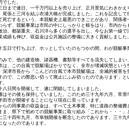
円でした。
日まで連日、一千万円以上を売り上げ、正月景気にわきかえ
尾張と三河を結ぶ衣浦大橋が完成しました。これを記念して行
て死亡するという、本競艇史上最悪のできごとがあり、関係者
らず、競艇事業は市民の中にしっかりと根をはり、市内から
敬治、都築重夫、石川洋ら多くの選手を出し、今なお第一線で
成績も伸び、収益金は公共施設の整備に大きく貢献しました
五日で打ち上げ、ホッとしていたのもつかの間、わが競艇事
。
みで、他の建造物、諸器機、書類等すべてを流失してしまい
市は、この台風で競艇場ばかりでなく、全市が壊滅状態という
深津市長から「こんどの台風で本市競艇場は、全滅的被害を
すので、この際思い切って廃止にふみ切ったのであります」と
す。
十八日間を開催して、遂に閉鎖してしまいました。
はその後も保持していました。このため三十九年六月、常滑
半田市が開催することになり現在に至っています。
らの同事業の収益金は、すべて土木事業、特に道路の整備費
ま、県下で初めての競艇事業に取り組み「これから・・・」
に三十四年九月、市単独開催を断念したのであります。三十九
になったのであります。