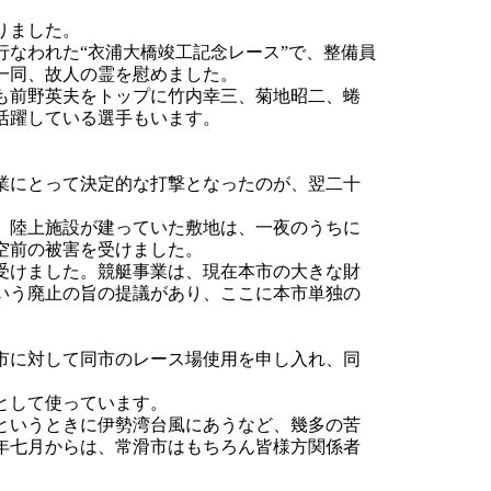
りました。
なわれた“衣浦大橋竣工記念レース”で、整備員
一同、故人の霊を慰めました。
も前野英夫をトップに竹内幸三、菊地昭二、蜷
活躍している選手もいます。
。
業にとって決定的な打撃となったのが、翌二十
、陸上施設が建っていた敷地は、一夜のうちに
空前の被害を受けました。
受けました。競艇事業は、現在本市の大きな財
いう廃止の旨の提議があり、ここに本市単独の
市に対して同市のレース場使用を申し入れ、同
として使っています。
というときに伊勢湾台風にあうなど、幾多の苦
年七月からは、常滑市はもちろん皆様方関係者