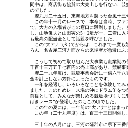
間中は、商店街も協賛の大売出しを行ない、芸
のでした。
翌九月二十五日、東海地方を襲った台風十三号
この年十一月のレースで、本命は当時、ファン
で、大方の入場者がこの窓口に殺到しました。
し、山地俊夫と山田実の5・2艇が一、二着に入
も最高の配当金として話題を呼びました。
この“大アナ”が出てからは、これまで一度も
ろん、名古屋三河方面からの来場者が急激にふ
こうして初めて取り組んだ大事業も創業期の苦
千百十三万五千七百円の売上高があり、競艇事
翌二十九年度は、競艇事業会計に一億六千八百
金を計上しない方針によったものです。
一年を経過し、いろいろなことを体験してみる
ました。このためレース場の沖にドラム缶をつ
前提として、みんなが楽しめる競艇場づくりに
ばきレース”が登場したのもこの頃でした。
この年の夏には、一年前の“大アナ”とはまっ
この年（二十九年度）は、百三十三日開催し、
三十年の八月には、三河の蒲郡市に県下三番目