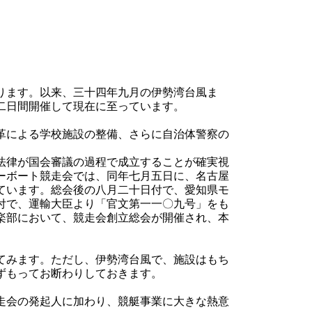
ります。以来、三十四年九月の伊勢湾台風ま
二日間開催して現在に至っています。
革による学校施設の整備、さらに自治体警察の
法律が国会審議の過程で成立することが確実視
ーボート競走会では、同年七月五日に、名古屋
ています。総会後の八月二十日付で、愛知県モ
付で、運輸大臣より「官文第一一〇九号」をも
楽部において、競走会創立総会が開催され、本
てみます。ただし、伊勢湾台風で、施設はもち
ずもってお断わりしておきます。
走会の発起人に加わり、競艇事業に大きな熱意