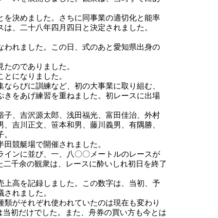
。
とを決めました。さちに同事業の適切化と能率
スは、二十八年四月四日と決定されました。
なわれました。この日、式のあと愛知県出身の
見たのでありました。
ことになりました。
集ならびに訓練など、初の大事業に取り組む、
ぶきをあげ練習を重ねました。初レースに出場
裕子、吉沢源太郎、浅田福光、富田佳治、外村
男、吉川正文、笹本和男、藤川義男、有隅勝、
子。
半田競艇場で開催されました。
ラインに並び、一、八〇〇メートルのレースが
た二千余の観衆は、レースに酔いしれ初日を終了
売上高を記録しました。この数字は、当初、予
議されました。
種類がそれぞれ使われていたのは現在も変わり
は当初だけでした。また、舟券の買い方も今とは