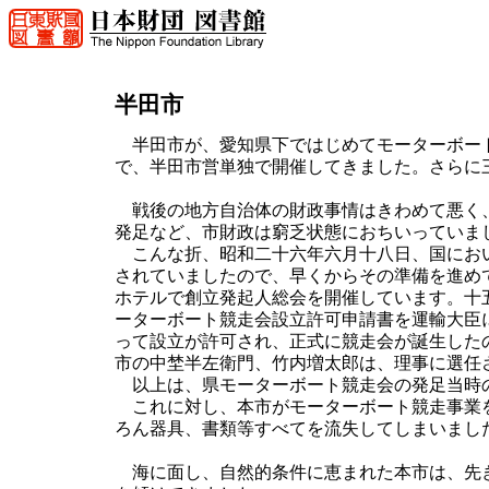
半田市
半田市が、愛知県下ではじめてモーターボート
で、半田市営単独で開催してきました。さらに
戦後の地方自治体の財政事情はきわめて悪く、
発足など、市財政は窮乏状態におちいっていま
こんな折、昭和二十六年六月十八日、国におい
されていましたので、早くからその準備を進め
ホテルで創立発起人総会を開催しています。十
ーターボート競走会設立許可申請書を運輸大臣
って設立が許可され、正式に競走会が誕生した
市の中埜半左衛門、竹内増太郎は、理事に選任
以上は、県モーターボート競走会の発足当時
これに対し、本市がモーターボート競走事業を
ろん器具、書類等すべてを流失してしまいまし
海に面し、自然的条件に恵まれた本市は、先き