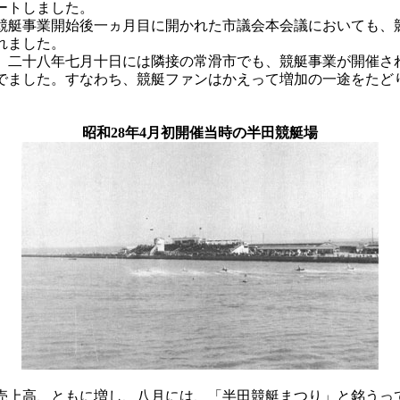
ートしました。
艇事業開始後一ヵ月目に開かれた市議会本会議においても、
れました。
二十八年七月十日には隣接の常滑市でも、競艇事業が開催さ
でました。すなわち、競艇ファンはかえって増加の一途をたど
昭和28年4月初開催当時の半田競艇場
上高、ともに増し、八月には、「半田競艇まつり」と銘うっ