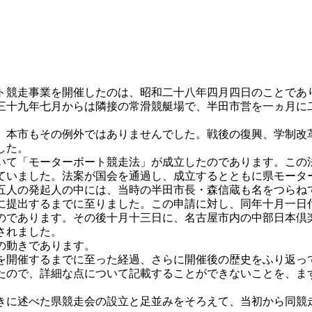
競走事業を開催したのは、昭和二十八年四月四日のことであ
三十九年七月からは隣接の常滑競艇場で、半田市営を一ヵ月に
本市もその例外ではありませんでした。戦後の復興、学制改
した。
て「モーターボート競走法」が成立したのであります。この
ていました。法案が国会を通過し、成立するとともに県モータ
五人の発起人の中には、当時の半田市長・森信蔵も名をつらね
に提出するまでに至りました。この申請に対し、同年十月一日
のであります。その後十月十三日に、名古屋市内の中部日本倶
されました。
の動きであります。
開催するまでに至った経過、さらに開催後の歴史をふり返っ
たので、詳細な点について記載することができないことを、ま
に述べた県競走会の設立と足並みをそろえて、当初から同競