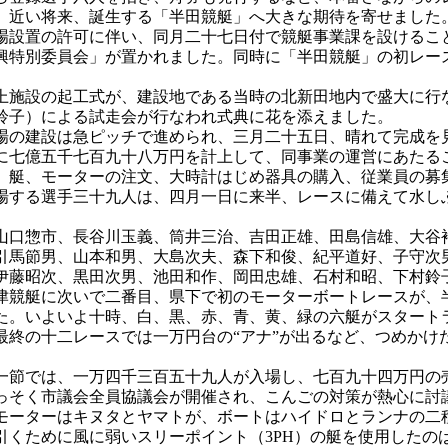
、近い将来、誕生する「半田競艇」へ大きな期待を寄せました
設置の許可に伴い、同月二十七日付で競艇事業課を設けるこ
興特別委員会」が置かれました。同時に「半田競艇」の初レー
施設の起工式が、建設地である当時の北新田地内で盛大に行
鈴子）による試走会が行なわれ式典に花を添えました。
の建設は急ピッチで進められ、三月二十五日、晴れて完成を
七億五千七百九十八万円を計上して、同事業の運営にあたる
艇、モーターの注文、大時計はじめ器具の購入、従業員の募
場する選手三十九人は、四月一日に来半、レースに備えて水し
口惣市、長谷川玉義、筒井三治、吉田正雄、田島信雄、大谷
引馬節男、山本和男、大島次夫、森下和俊、紀平道好、子守次
伊藤昭次、黒田次男、池田和作、岡田忠雄、石村和昭、下村鈴
競艇に次いで二番目、県下で初のモーターボートレースが、
。いよいよ十時、白、黒、赤、青、黄、緑の六艇がスタート
最終の十二レースでは一万円台の“アナ”が出るなど、つめかけ
節では、一万四千三百五十九人が入場し、七百九十四万円の
っそく市議会全員協議会が開催され、こんごの対策が熱心に討
ーターはキヌタとヤマトが、ボートはハイドロとランナの二
引くために風に弱いスリーポイント（3PH）の艇を使用したの