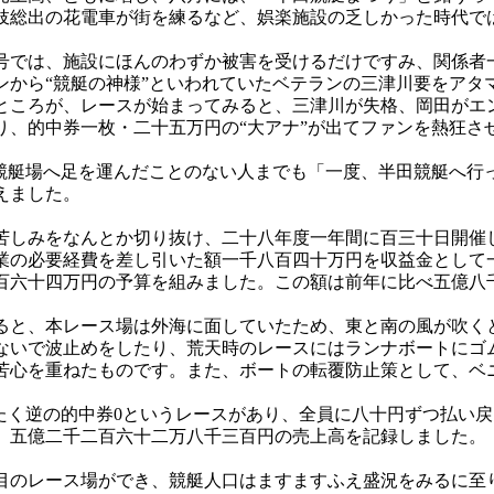
妓総出の花電車が街を練るなど、娯楽施設の乏しかった時代で
では、施設にほんのわずか被害を受けるだけですみ、関係者
から“競艇の神様”といわれていたベテランの三津川要をアタマ
ところが、レースが始まってみると、三津川が失格、岡田がエ
り、的中券一枚・二十五万円の“大アナ”が出てファンを熱狂さ
競艇場へ足を運んだことのない人までも「一度、半田競艇へ行
えました。
しみをなんとか切り抜け、二十八年度一年間に百三十日開催
業の必要経費を差し引いた額一千八百四十万円を収益金として
六十四万円の予算を組みました。この額は前年に比べ五億八
と、本レース場は外海に面していたため、東と南の風が吹く
ないで波止めをしたり、荒天時のレースにはランナボートにゴ
苦心を重ねたものです。また、ボートの転覆防止策として、ベ
たく逆の的中券0というレースがあり、全員に八十円ずつ払い
五億二千二百六十二万八千三百円の売上高を記録しました。
のレース場ができ、競艇人口はますますふえ盛況をみるに至