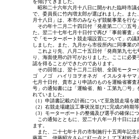
を傾けてきました。
昭和二十六年六月十八日に開かれた臨時市議会
で、委員長に竹内増太郎が選ばれました。また
月十八日」は、本市のみならず競艇事業を行な
その年十二月二十四日付「発産第二〇〇五号」
た。翌二十七年七月十日付で再び「事前審査」
で「モーターボート競走場設置について」の議
しました。また、九月から市役所内に同事業の
これより先、八月二十五日付「発商第九七七号
り、海面使用の許可がおりました。ここに必要
認を得ることができたのであります。
その回答は、翌十二月二日朝、全国モーターボ
ゴ ノゴ ハイリヨヲオネガ イスルタキヤマ
七月十日付、貴市より申請のものを運輸省審査
号」の通知書には「運輸省、舶・工第九〇号」
れていました。
（1）申請書記載の計画について至急競走場を
（2）右競走場建設工事状況並びに完成の時期
（3）モーターボートの整備及び選手の確保に
この通知とともに、翌二十八年一月十日には自
ます。
また、二十七年十月の市制施行十五周年記念行
藤英二、伊藤昭次さらに紅一点として下村鈴子