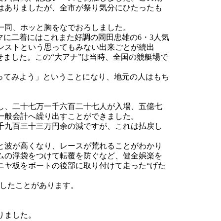
はありましたが、全市が祭り気分にひたったも
一同、ホッと胸をなでおろしました。
に二着にはこれまた好調の岡田忠雄の6・3人気
ンストという思ってもみない出来ごとが続出
せました。この“大アナ”は当時、全国の競艇場で
ってみよう」ということになり、地元の人はもち
し、二十七万一千六百二十七人が入場、五億七
一般会計へ繰り出すことができました。
千九百三十三万円余の減ですが、これは払戻し
と波が高くなり、レースが荒れることがわかり
ムの浮袋をつけて転覆を防ぐなど、健全娯楽を
ニヤ板をボートの後部に取り付けて走った“げた
戻したことがあります。
りました。