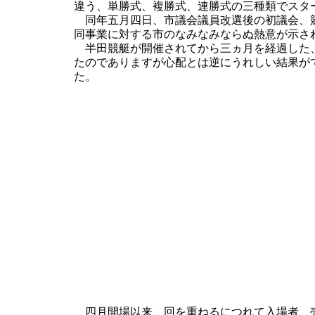
違う、単勝式、複勝式、連勝式の三種類でスタ
同年五月四日、市議会議員改選後の初議会、競
同事業に対する市のなみなみならぬ熱意が示さ
半田競艇が開催されてから三ヵ月を経過した、
たのでありますが心配とは逆にうれしい結果が
た。
四月開場以来、回を重ねるにつれて入場者、売