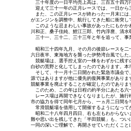
三十年度の一日平均売上高は、三百五十四万
迎えて三十一年の正月レースでは、一日から三
また、この正月レースが終わった一月末には、
がエンジンを調整中、航行してきた船に衝突し
このような忌まわしい事故があったにもかかわ
川和正、桑子佳純、鯉江三郎、竹内淳麿、清水
三十一、三十二、三十三年と年を追って、事業
昭和三十四年九月、その月の後節レースを二十
六日夜半、東海地方を襲った伊勢湾台風でした
競艇場は、選手控え室の一棟をわずかに残すの
白砂の荒野と化してしまったのであります。本
そして、十一月十二日開かれた緊急市議会で、
源ではありますが他に優先的復興事業がありま
競艇事業を廃止することが確定したのでありま
このため、この年は日程の約半分にあたる六
レース場は再開できなくなりましたが、施行権
市の協力を得て同年七月から、一ヵ月二日間を
常滑競艇場を借用して開催するようになってか
昭和二十八年四月四日、右も左もわからないま
難や思い出を残してきた「半田競艇」も、つい
一同の深いご理解で、再開させていただくこと