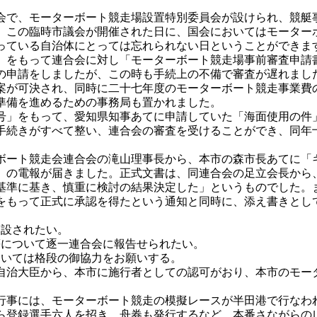
で、モーターボート競走場設置特別委員会が設けられ、競艇
、この臨時市議会が開催された日に、国会においてはモーター
っている自治体にとっては忘れられない日ということができま
をもって連合会に対し「モーターボート競走場事前審査申請
の申請をしましたが、この時も手続上の不備で審査が遅れまし
案が可決され、同時に二十七年度のモーターボート競走事業費
準備を進めるための事務局も置かれました。
」をもって、愛知県知事あてに申請していた「海面使用の件
手続きがすべて整い、連合会の審査を受けることができ、同年
ート競走会連合会の滝山理事長から、本市の森市長あてに「
」の電報が届きました。正式文書は、同連合会の足立会長から
基準に基き、慎重に検討の結果決定した」というものでした。
をもって正式に承認を得たという通知と同時に、添え書きとし
建設されたい。
等について逐一連合会に報告せられたい。
ついては格段の御協力をお願いする。
治大臣から、本市に施行者としての認可がおり、本市のモー
事には、モーターボート競走の模擬レースが半田港で行なわ
ら登録選手六人を招き、舟券も発行するなど、本番さながらの