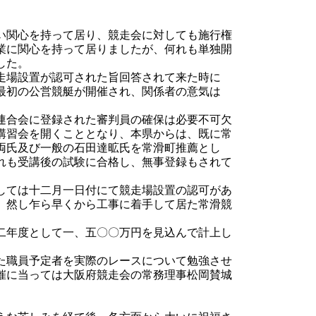
い関心を持って居り、競走会に対しても施行権
業に関心を持って居りましたが、何れも単独開
した。
走場設置が認可された旨回答されて来た時に
最初の公営競艇が開催され、関係者の意気は
連合会に登録された審判員の確保は必要不可欠
講習会を開くこととなり、本県からは、既に常
両氏及び一般の石田達昿氏を常滑町推薦とし
れも受講後の試験に合格し、無事登録もされて
しては十二月一日付にて競走場設置の認可があ
。然し乍ら早くから工事に着手して居た常滑競
。
二年度として一、五〇〇万円を見込んで計上し
た職員予定者を実際のレースについて勉強させ
催に当っては大阪府競走会の常務理事松岡賛城
。