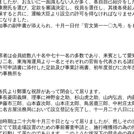
ましたが、お互いに一面識もない人が多く、各自自己紹介をし
康麿氏を選び、定款を審議決定し、役員を選任し、其後各発起
保すると共に、運輸大臣より設立の許可を得なければなりませ
になりました。
事の副申書が添えられ、十月一日付「官文第一一〇九号」を
席者は会員総数八十名中七十一名の多数であり、来賓として愛
り二名、東海海運局より一名とそれぞれの官衙を代表される諸
可申請書に添付した定款及び事業計画書、初年度並びに次年
の事務所を
各氏より鄭重な祝辞があって閉会して居ります。
長菱田義輝、理事に神野金之助、杉山虎之助、山内弘吉、内
伊藤市三郎、山本森次郎、山本庄太郎、鳥居鹿三郎、中村庄太
に名古屋法務局において設立登記を完了し、十一月二十八日に
時期は二十六年十月三十日となって居りましたが、然しその
立てて競走場設置のための事前審査申請と、施行権獲得の為の
て行動して居たのであります。このような状況下の競走会の存