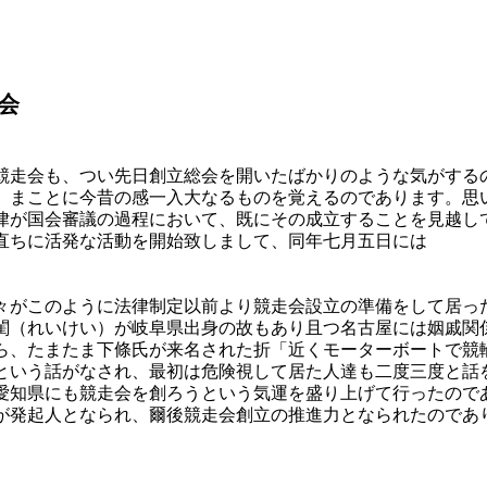
会
走会も、つい先日創立総会を開いたばかりのような気がする
、まことに今昔の感一入大なるものを覚えるのであります。思
律が国会審議の過程において、既にその成立することを見越し
直ちに活発な活動を開始致しまして、同年七月五日には
々がこのように法律制定以前より競走会設立の準備をして居っ
（れいけい）が岐阜県出身の故もあり且つ名古屋には姻戚関
ら、たまたま下條氏が来名された折「近くモーターボートで競
という話がなされ、最初は危険視して居た人達も二度三度と話
愛知県にも競走会を創ろうという気運を盛り上げて行ったので
が発起人となられ、爾後競走会創立の推進力となられたのであ