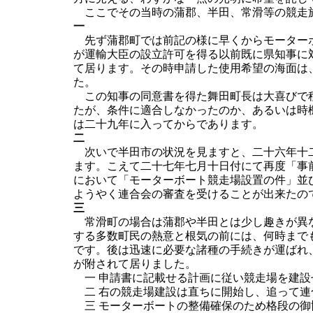
ここでその当時の蒲郡、半田、常滑等の競走
一
先ず蒲郡町では前記の様に早くからモーターボ
が運輸大臣の設立許可を得る以前既に県知事に
て居ります。その時申請した使用希望の海面は
た。
この知事の同意書を得た舞田町長は大喜びで種
たが、条件に適合しなかったのか、あるいは時
は二十九年に入ってからであります。
二
次いで半田市の状況を見ますと、二十六年十二
ます。こえて二十七年七月十日付にて再度「事
において「モーターボート競走場設置の件」並
ようやく連合会の審査を受けることが出来たの
三
常滑町の場合は蒲郡や半田とは少し趣きが異な
する多数町民の熱意と根気の前には、何時まで
です。後は迅速に必要な諸種の手続きが運ばれ
が附されて居りました。
一 申請書に記載せる計画に従い競走場を建設
二 右の競走場建設は直ちに開始し、追って
三 モーターボートの整備確保のため格段の