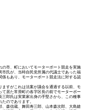
れの市、町においてモーターボート競走を実施
房市氏が、当時自民党所属の代議士であった福
関係もあり、モーターボート競走法に対する認
りますがこれは法案が議会を通過する以前、モ
って居た常滑町の各字区長の前でモーターボー
長三郎氏は実業家出身の手堅さから、この種事
れたのであります。
郎、森信蔵、舞田寿三郎、山本森次郎、大島鎗