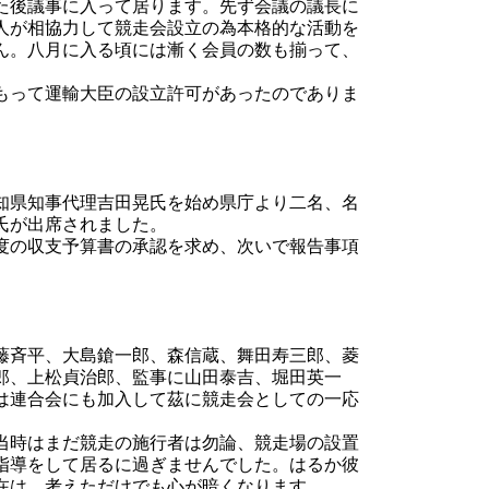
た後議事に入って居ります。先ず会議の議長に
人が相協力して競走会設立の為本格的な活動を
ん。八月に入る頃には漸く会員の数も揃って、
もって運輸大臣の設立許可があったのでありま
知県知事代理吉田晃氏を始め県庁より二名、名
氏が出席されました。
度の収支予算書の承認を求め、次いで報告事項
藤斉平、大島鎗一郎、森信蔵、舞田寿三郎、菱
郎、上松貞治郎、監事に山田泰吉、堀田英一
は連合会にも加入して茲に競走会としての一応
当時はまだ競走の施行者は勿論、競走場の設置
指導をして居るに過ぎませんでした。はるか彼
在は、考えただけでも心が暗くなります。