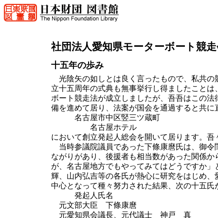
社団法人愛知県モーターボート競走
十五年の歩み
光陰矢の如しとは良く言ったもので、私共の競
立十五周年の式典も無事挙行し得ましたことは
ボート競走法が成立しましたが、吾吾はこの法
備を進めて居り、法案が国会を通過すると共に
名古屋市中区竪三ツ蔵町
名古屋ホテル
において創立発起人総会を開いて居ります。吾
当時参議院議員であった下條康麿氏は、御令閨
ながりがあり、後援者も相当数があった関係か
が、名古屋地方でもやってみてはどうですか」
輝、山内弘吉等の各氏が熱心に研究をはじめ、
中心となって種々努力された結果、次の十五氏
発起人氏名
元文部大臣 下條康麿
元愛知県会議長、元代議士 神戸 真