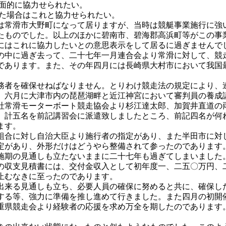
全面的に協力せられたい。
った場合はこれと協力せられたい。
常滑市大野町になって居りますが、当時は競艇事業施行に強
たものでした。以上のほかに碧南市、碧海郡高浜町等がこの事
にはこれに協力したいとの意思表示をして居るに過ぎませんで
中に過ぎ去って、二十七年一月連合会より常滑に対して、競
であります。また、その年四月には長崎県大村市において我国
者を確保せねばなりません。とりわけ競走法の規定により、
、六月に大津市内の琵琶湖畔と近江神宮において審判員の養成
社常滑モーターボート競走協会より杉江達太郎、加賀井直道の
、計五名を前記講習会に派遣致しましたところ、前記四名が何
ます。
合に対し自治大臣より施行者の指定があり、また半田市に対
定があり、外形だけはどうやら整備されて参ったのであります
施期の見通しも立たないままに二十七年も過ぎてしまいました
収支見積書には、交付金収入として初年度一、二五〇万円、
止むなきに至ったのであります。
来る見通しも立ち、必要人員の確保に努めると共に、確保し
する等、強力に準備を推し進めて行きました。また四月の初開
重県競走会より経験者の応援を求め万全を期したのであります