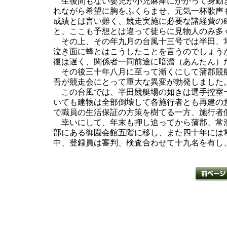
生後間もない嬰児が小児麻痺にかかって身動き
れながら希望に胸をふくらませ、元気一杯歌声
成績とは言い難く、競走実施に必要な諸経費の
と、ここも予想とは違って徒らに見物人のみ多
その上、その年九月の台風十三号では半田、常
泣き面に蜂とはこうしたことを言うのでしょう
復は遅く、関係者一同前途に暗澹（あんたん）
その後三十年八月に至って漸くにして蒲郡競艇
吾が競走会にとって重大な異変が勃発しました
この台風では、半田競艇場の如きは選手控室一
いても建物は全部倒壊して各施行者とも再建の
で職員の生活保証の方策を樹てる一方、施行者
幸いにして、年末も押し迫ってから蒲郡、常滑
部にある御園会館五階に移し、また四十年には
中、登録員は審判、検査合わせて十九名を有し