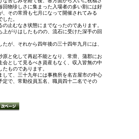
うな苦しみを経て後、各方面から大いに祝福さ
毎回物珍しさに集まった入場者の多い割には好
が、その常滑も七月になって開催されてみる
でした。
るの止むなき状態にまでなったのであります。
ち上がりはしたものの、流石に受けた深手の回
したが、それから四年後の三十四年九月には、
砂原と化して再起不能となり、常滑、蒲郡にお
走会として見るべき資産もなく、収入皆無の中
したものであります。
まして、三十九年には事務所を名古屋市の中心
予定で、常勤役員五名、職員四十二名でその