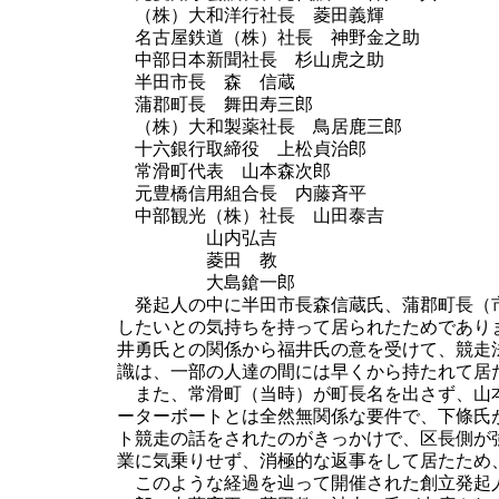
（株）大和洋行社長 菱田義輝
名古屋鉄道（株）社長 神野金之助
中部日本新聞社長 杉山虎之助
半田市長 森 信蔵
蒲郡町長 舞田寿三郎
（株）大和製薬社長 鳥居鹿三郎
十六銀行取締役 上松貞治郎
常滑町代表 山本森次郎
元豊橋信用組合長 内藤斉平
中部観光（株）社長 山田泰吉
山内弘吉
菱田 教
大島鎗一郎
発起人の中に半田市長森信蔵氏、蒲郡町長（市
したいとの気持ちを持って居られたためであり
井勇氏との関係から福井氏の意を受けて、競走
識は、一部の人達の間には早くから持たれて居
また、常滑町（当時）が町長名を出さず、山本
ーターボートとは全然無関係な要件で、下條氏
ト競走の話をされたのがきっかけで、区長側が
業に気乗りせず、消極的な返事をして居たため
このような経過を辿って開催された創立発起人