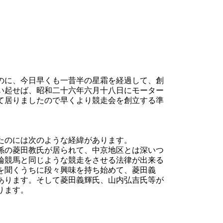
のに、今日早くも一昔半の星霜を経過して、創
い起せば、昭和二十六年六月十八日にモーター
て居りましたので早くより競走会を創立する準
たのには次のような経緯があります。
係の菱田教氏が居られて、中京地区とは深いつ
輪競馬と同じような競走をさせる法律が出来る
を聞くうちに段々興味を持ち始めて、菱田義
あります。そして菱田義輝氏、山内弘吉氏等が
ります。