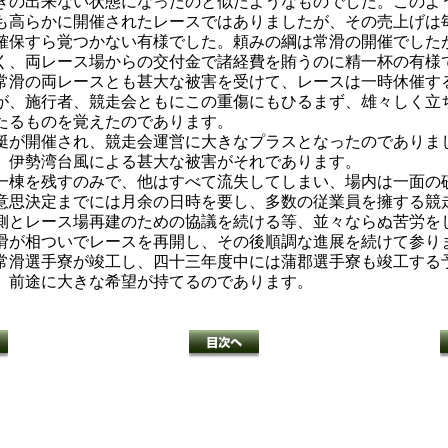
の出来ない状態になったのと似たようなものでした。このよ
も高らかに開催されたレースではありましたが、その売上げは
確保すら覚つかない有様でした。頼みの綱は常滑の開催でした
く、両レース場からの交付金で諸経費を賄うのに精一杯の有様
滑の両レースとも甚大な被害を受けて、レースは一時休催す
が、施行者、競走会ともにこの重傷にもひるまず、雄々しく立
たるものを覚えたのであります。
が開催され、競走会運営に大きなプラスとなったのでありま
。伊勢湾台風による甚大な被害がそれであります。
棟を残すのみで、他はすべて流失してしまい、場内は一面の
意思決定までには月余の日時を要し、多数の従業員を擁する競
側とレース場再建のための協議を続ける等、並々ならぬ苦労を
が相ついでレースを再開し、その後順調な進展を続けて参り
常滑選手寮が竣工し、四十三年度中には蒲郡選手寮も竣工する
、前途に大きな希望が持てるのであります。