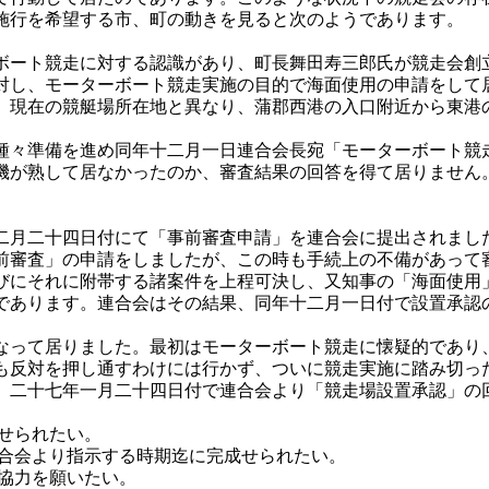
施行を希望する市、町の動きを見ると次のようであります。
ート競走に対する認識があり、町長舞田寿三郎氏が競走会創
対し、モーターボート競走実施の目的で海面使用の申請をして
、現在の競艇場所在地と異なり、蒲郡西港の入口附近から東港
々準備を進め同年十二月一日連合会長宛「モーターボート競
機が熟して居なかったのか、審査結果の回答を得て居りません
月二十四日付にて「事前審査申請」を連合会に提出されまし
前審査」の申請をしましたが、この時も手続上の不備があって
びにそれに附帯する諸案件を上程可決し、又知事の「海面使用
であります。連合会はその結果、同年十二月一日付で設置承認
って居りました。最初はモーターボート競走に懐疑的であり
も反対を押し通すわけには行かず、ついに競走実施に踏み切っ
、二十七年一月二十四日付で連合会より「競走場設置承認」の
せられたい。
連合会より指示する時期迄に完成せられたい。
御協力を願いたい。