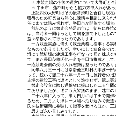
四 本競走場の今後の運営について大野町と
五 半田市、蒲郡町からも協力方申入れがあ
上記四の大野町はその後常滑町と合併し現在は
獲得のため町長自ら熱心に陳情や相談に来られ
催にまでは踏み切れず、半田市が開催する場合
前記のように競走会発足の年は、徒らに多忙の
は、当時者一同ほっとして胸を撫で下したもの
益々昂揚されて行ったのであります。
一方競走実施に備えて競走業務に従事する実務
なものでありましたが、幸いにして連合会では
滑にて競艇場の建設工事を行なって居た株式会
て、また長田茂雄氏他一名を半田市推薦として
一応競走会側の受け入れ態勢は整ったのであり
同年八月三十日には常滑他三町村の事務一部組
って、続いて翌二十八年一月十日に施行者の指
走場の建設工事は遅々として進捗せず、競走実
競走会設立に際し運輸省に提出した二ヵ年間の
てありましたが、遂に収入皆無のまま、越年の
二十八年に入って、漸く四月には半田で開催出
るため、二月より津レース場へ泊り込みで派遣
氏を技術顧問に委嘱して指導を受けるほか、三
思えば永い苦しみでした。