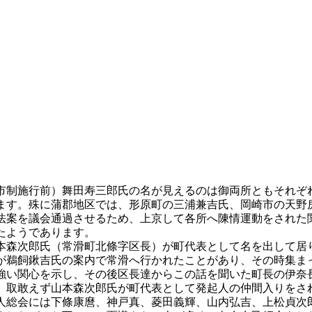
制施行前）舞田寿三郎氏の名が見えるのは御両所ともそれぞ
ます。殊に蒲郡地区では、形原町の三浦兼吉氏、岡崎市の天野
法案を議会通過させるため、上京して各所へ陳情運動をされた
たようであります。
森次郎氏（常滑町北條字区長）が町代表として名を出して居
が鵜飼鍬吉氏の案内で常滑へ行かれたことがあり、その時集ま
強い関心を示し、その後区長達からこの話を聞いた町長の伊奈
、取敢えず山本森次郎氏が町代表として発起人の仲間入りをさ
総会には下條康麿、神戸真、菱田義輝、山内弘吉、上松貞次