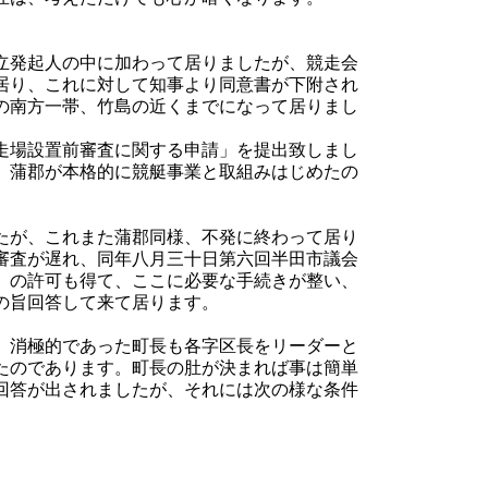
立発起人の中に加わって居りましたが、競走会
居り、これに対して知事より同意書が下附され
の南方一帯、竹島の近くまでになって居りまし
走場設置前審査に関する申請」を提出致しまし
。蒲郡が本格的に競艇事業と取組みはじめたの
たが、これまた蒲郡同様、不発に終わって居り
審査が遅れ、同年八月三十日第六回半田市議会
」の許可も得て、ここに必要な手続きが整い、
の旨回答して来て居ります。
、消極的であった町長も各字区長をリーダーと
たのであります。町長の肚が決まれば事は簡単
回答が出されましたが、それには次の様な条件