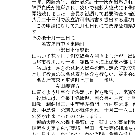
一郎、内藤斉平、菱田教の計十一氏が出席され
神戸真氏が推挙され、次いで発起人総代に下條
開始致しました。会員を勧誘して必要資金を確
八月二十日付で設立許可申請書を提出する運び
この申請に対して九月七日付にて桑原愛知県知
す。
その後十月十三日に
名古屋市中区東陽町
中部日本倶楽部
において花々しく創立総会を開きましたが、出
古屋市役所より一名、第四管区海上保安本部よ
当日は、さきの発起人総会の時に定めて設立許
として役員の氏名発表と紹介を行ない、競走会
名古屋市東区車道町七丁目一一番地
菱田義輝方
に置くよう理事会で決定した旨を報告し、来賓
役員には、会長下條康麿、副会長神戸真、理事
田教、鵜飼鍬吉、中埜半左衛門、竹内増太郎、
郎、中島健一の諸氏が就任され、十月二十六日
の姿が出来上ったのであります。
運輸大臣への提出書類には、競走会の事業開始
場所さえ定まらず蒲郡、半田、常滑等候補地を
方に見える、わずかな一点の光明に希望を託し