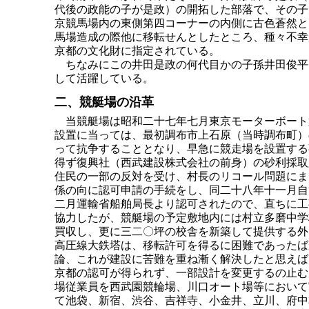
代後の政能の子が是政）の開拓した部落で、その子
京競馬場内の東側第四コーナーの内側に古色蒼然と
馬場造成の際他に移転せんとしたところ、種々不幸
京都の文化財に指定されている。
ちなみにこの井田是政の何代目かの子孫井田俊平
して活躍している。
二、競艇場の沿革
当競艇場は昭和二十七年七月東京モーターボート
設置に当っては、最初調布市上石原（当時調布町）
って抗争することとなり、早急に競走場を設置する
得ず復興社（西武建設株式会社の前身）の砂利採取
住民の一部の反対を受け、村長のリコール問題にま
係の向に認可申請の手続をし、同二十八年十一月自
二月運輸省船舶局長より認可されたので、直ちに工
協力したが、競艇場の予定敷地内には村立多磨中学
買収し、更に三二〇坪の校舎を新築して提供する外
高圧線大鉄塔は、移転許可を得るに困難であったば
論、これが建設に苦難を重ね漸く解決したと思えば
京都の認可が得られず、一部設計を変更するの止む
場従業員を西武園競輪場、川口オート場等において
て池袋、新宿、渋谷、吉祥寺、小金井、立川、府中