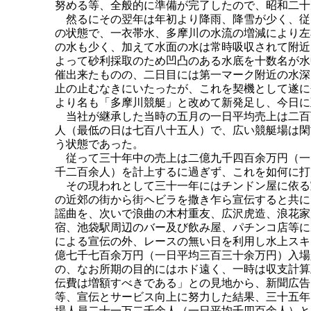
努める等、全般的に準備が完了したので、昭和二十
然るにその翌年は年初より降雨、降雪が少く、従
の状態で、一衣帯水、多摩川の水流の増減により左
の水も少く、加えて水面の水は常時吸収されて附近
よって砂利採取のため凹凸のある水底を十数名が水
催出来たものの、二日目には第一マーク附近の水深
止の止むなきにいたったが、これを契機として遂に
より名も「多摩川競艇」と改めて新発足し、今日に
当社が継承した当時の五月の一日平均売上は二百
人（最低の日は七百八十五人）で、広い競艇場は閑
う状態であった。
従って三十年中の売上は二億九千四百余万円（一
千二百余人）を計上するに過ぎず、これを如何に打
その現われとして三十一年にはチンドン屋に依る
の近郊の街から街ヘビラを撒き乍ら宣伝すると共に
謡曲を、次いで浪曲の木村重友、広沢虎造、浪花家
宿、池袋駅周辺のバー及び飲み屋、パチンコ店等に
による宣伝の外、レースの無い日を利用し水上スキ
億七千七百余万円（一日平均三百三十余万円）入場
の、なお所期の目的にはホド遠く、一時は収支計算
伝費は増額すべきである」との見地から、新聞広告
等、宣伝とサービス向上に努力した結果、三十五年
場人員二十一万二千余人（一日平均千四百余人）と