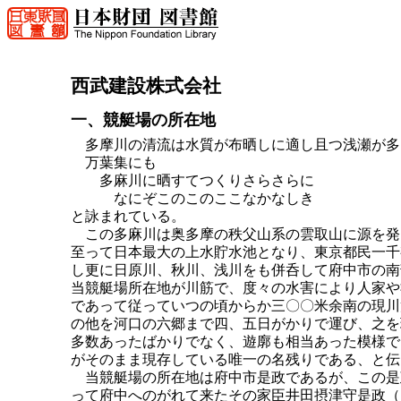
西武建設株式会社
一、競艇場の所在地
多摩川の清流は水質が布晒しに適し且つ浅瀬が多
万葉集にも
多麻川に晒すてつくりさらさらに
なにぞこのこのここなかなしき
と詠まれている。
この多麻川は奥多摩の秩父山系の雲取山に源を発
至って日本最大の上水貯水池となり、東京都民一千
し更に日原川、秋川、浅川をも併呑して府中市の南
当競艇場所在地が川筋で、度々の水害により人家や
であって従っていつの頃からか三〇〇米余南の現川
の他を河口の六郷まで四、五日がかりで運び、之を
多数あったばかりでなく、遊廓も相当あった模様で
がそのまま現存している唯一の名残りである、と伝
当競艇場の所在地は府中市是政であるが、この是
って府中へのがれて来たその家臣井田摂津守是政（