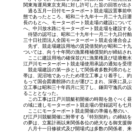
関東海運局東京支局に対し許可した旨の回答が出さ
過る五月一日付モーターボート競走場設置事前申
態であったところ、昭和二十九年十一月二十九日運
長のもとへ、モーターボート競走場の建設について
へ、中川放水路にモーターボート競走場を建設する
待望の認可は、昭和二十九年十一月二十九日付舶
三十日社団法人全国モーターボート競走会連合会よ
先ず、競走場建設用地の賃貸借契約が昭和二十九
ついては、向う十年間の漁業権補償契約が締結され
ここに建設用地の確保並びに漁業権及び堤塘敷水
江戸川モーターボート競走場使用承認の通知を受理
競走場建設の第一歩として関係者多数列席のもと
帯は、泥沼地であったため埋立工事より着手し、約
もって国会図書館跡の土が運びこまれ、深夜に及ぶ
立工事は昭和三十年四月に完了し、鎌田守逸氏の設
ることとなった。
この工事は江戸川競艇初開催の時期を急ぐべく昼
の域に達しモーターボート競走場の登録認可も七月
ここにモーターボート競走開催の準備も整のい、
び江戸川競艇開催に附帯する『特別契約』の締結を
の夢は、立案計画以来関係各位の絶大なる御支援御
八月十一日修祓式及び開場式は多数の関係者、来