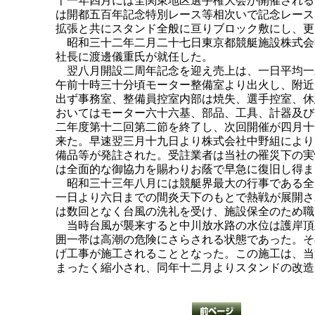
十一年四月には全関東地区選手権大会が開催される
は開都五百年記念特別レース等相次いで記念レース
拡張と共にスタンド全般に亘りブロック敷にし、更
昭和三十二年二月二十七日東京都競艇施設株式会
社長に渡邊儀重氏が就任した。
翌八月開設二周年記念を迎え売上は、一日平均一
午前十時三十分頃モーター整備室より出火し、附近
出ず事務室、整備員控室内部は焼失、選手控室、休
おいてはモーター六十六基、部品、工具、計器及び
二年度第十二回第二節を終了し、次回開催が四月十
来た。早速翌三月十九日より株式会社中野組により
備品等が発註された。受註業者は当社の罹災下の実
は全面的な御協力を賜わりお蔭で早急に復旧し得ま
昭和三十三年八月には競艇界最大の行事である全
一日より六日までの間炎天下のもとで熱戦が展開さ
は数回となく台風の洗礼を受け、施設保全のため職
当時台風が襲来すると中川放水路の水位は護岸頂
囲一帯は高潮の危険にさらされる状態であった。そ
げ工事が施工されることとなった。この施工は、当
まったく縮小され、同年十二月よりスタンドの改造