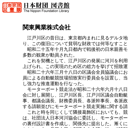
関東興業株式会社
江戸川区の昔日は、東京都内まれに見るデルタ地
り、この復旧について貧弱な財政では何等なすこと
昭和二十五年十月九日都内で戦後初の日米親善モ
多数の観衆が動員された。
これを契機として、江戸川区の発展に河川を利用
上げられ、この実現のため区の総力を挙げて招致運
昭和二十六年三月十八日の区議会全員協議会にお
員による自動艇競技場招致実行委員会を設置し、当
し強力な推進運動を行なった。
モーターボート競走法が昭和二十六年六月十八日
会に対し展開し、江戸川区長、江戸川区議会自動艇
事、都議会議長、財務委員長、各派幹事長、各派政
する請願並びにモーターボート競走実施に関する請
これと時を同じくして隣接葛飾区においても、競
は、社団法人日本河川協会に委託し、モーターボー
の裏付設計書を作成し、関係先に提出した。漸くに