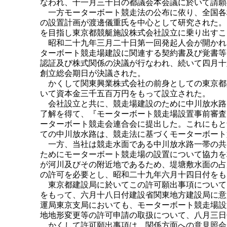
なわれ、十一月三十日の都議会本会議に於いて請願
一方モーターボート競走法の公布に依り、全国各
の設置計画が渡邊儀重氏を中心として研究された。
を目指し東京都競艇施設株式会社設立に乗り出すこ
昭和二十九年三月二十日第一回発起人会が開かれ
ターボート競走場建設に関連する契約書及び覚書等
認証及び株式関係の決議が行なわれ、続いて四月十
創立総会期日が決議された。
かくして関東興業株式会社の前身としての東京都
いて資本金三千五百万円をもって設立された。
会社設立と共に、競走場建設のために中川放水路
了解を得て、『モーターボート競走場設置事前審査
ーターボート競走会連合会に提出した。これにもと
ての中川放水路は、競走法に基づくモーターボート
一方、当社は競走水面である中川放水路一帯の共
ためにモーターボート競走場の設置について協力を
が河川及びその附近地であるため、堤塘敷水面の占
の許可を必要とし、昭和二十九年六月十四日付をも
東京都建設局に於いてこの許可願出事項について
をもって、六月十八日付建設省関東地方建設局に意
運局東京支局においても、モーターボート競走場設
地地形変更等の許可申請の取扱について、八月三日
かくして許可願出事項は、関係方面への意見照会