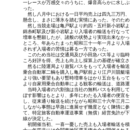
一レースが万感交々のうちに、爆音高らかに水しぶ
った。
然し八月中における一日平均売上は四九三万円、
懸念し、まさに薄氷を踏む実情にあった。そのため
然し当競走場は亀戸駅より約四・五粁新小岩駅よ
錦糸町駅及び新小岩駅より入場者の輸送を行なって
増車を懇願したが、諸般の状勢より実現出来なかっ
ところ、年あらたまった昭和三十一年一月より入場
されず入場者の苦情は募る一方であった。
このため当社は交通局及び小田急バス等より臨時
ころ好評を得、売上も向上し採算上の基礎が確立さ
然るに陸運局より遊覧バスをもって入場者を輸送
乗合自動軍二輌を購入し亀戸駅前より江戸川競艇場
より強い要望もあり暫時増車をはかり五台をもって
より自家用乗合自動車による観客の輸送は、道路運
当時入場者の六割強は当社の無料バスを利用して
ぼす影響はもとより、多年にわたる入場者の便宜を
し、従来通り輸送を続けながら昭和三十六年三月二
しながら事態は早急に進展せず幾度となく陳情に参
て、特定旅客自動車運送事業（無償）経営免許が下
線が決定した。
初開催当初、一喜一憂した売上も入場者輸送を積