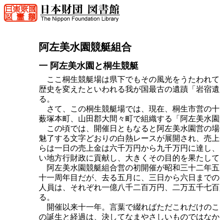
阿左美水園競艇組合
一 阿左美水園と桐生競艇
ここ桐生競艇場は県下でもその風光をうたわれて
歴史を変えたといわれる我が国最古の遺蹟「岩宿遺
る。
さて、この桐生競艇場では、現在、桐生市営の十
薮塚本町、山田郡大間々町で組織する「阿左美水園
この頃では、開催日ともなると阿左美水園営の場
魅了する文字どおりの白熱レースが展開され、売上
らは一日の売上金は六千万円から九千万円に達し、
い地方行財政に貢献し、大きくその目的を果たして
阿左美水園競艇組合営の初開催が昭和三十二年五
十一周年目だが、去る五月に、三日から六日までの
人員は、それぞれ一億八千二百万円、二万五千七百
る。
開催以来十一年。言葉で綴ればただこれだけのこ
の誕生と経過は、決してなまやさしいものではなか