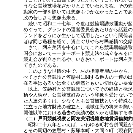
うな公営競技場花ざかりとまでいわれる程、その売
動家の一部を除いては想像もつかなかったことであ
政の苦しさも想像出来る。
続いて昭和二十七年、今度は競輪場誘致運動が起
めぐって、グランドの運営委員会あたりから話題の
ランドをどうにか生かして活用したいという関係者
ほぼ同じ過程を経て、資金ぐりやら村民感情の交錯
さて、阿左美沼を中心にしてこれら競馬競輪誘致
国会においてモーターボート競走法の成立をみるに
競走会が創立されるや、いきおい、ボートは阿左美
てきたのである。
このような世情の中で、村の指導者層の中から、
べてきた公営競技と笠懸村に関する過去の一連の出
在る事はあるいは全くの偶然ともいい切れない要素
以上、笠懸村と公営競技についてその経緯と概況
柄や人柄が、公営競技好みという印象を受けないで
た人達の多くは、少なくとも公営競技という特殊な
に立った地方財政の確立と、地域住民の将来を願い
開催以降における過去の実績の数々から理解する事
（二）戸田競艇視察と阿左美沼堤塘敷地賃貸借契約
昭和二十八年といえば、いわゆる町村合併問題が
とその周辺の笠懸村・薮塚本町・大間々町（現在阿