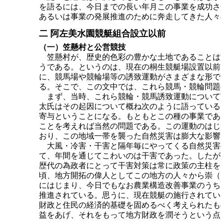
を語るには、今日までの長い年月この事業を成功さ
あるいは事業の発展推進のために奔走してきた人々
二 阿左美水園競艇組合設立以前
（一）笠懸村と公営競技
笠懸村が、歴史的色彩の豊かな土地であることは
うである。というのは、現在の桐生競艇場設置以前
に、競馬場や競輪場等の誘致運動がさまざまな形で
る。そこで、この文中では、これら競馬・競輪問題
まず、当時、これら競輪・競馬誘致運動について
太氏はその起因について概ね次のように語っている
寄与ということになる。もともとこの種の事業であ
ことを考えれば当然の問題である。この運動のはじ
おり、この地域一帯を襲った自然災害は膨大な影響
大風・冷害・干害と隔年毎にやってくる自然災害
て、年間を通じてこわいのは干害であった。したが
歴代の為政者にとって干害対策は常に政策の主柱を
頃、地方開拓の偉人としてこの地方の人々から崇（
にはじまり、今日でもなお農業構造改善事業のうち
推進されている。思うに、現在競艇の施行されてい
財政と住民の経済的基礎を固めるべく考えられたも
益をあげ、それをもって地方財政を潤そうという点