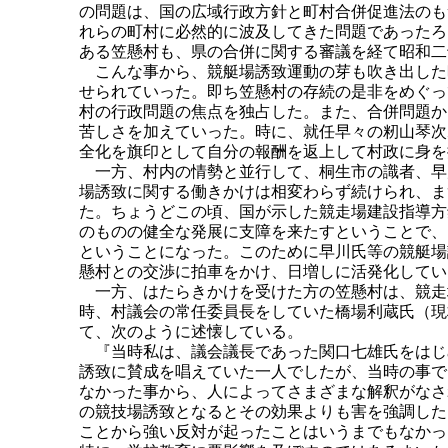
の問題は、国の広域行政方針と町村合併促進法のも
れらの町村に必然的に波及してきた問題であったろ
ある笠懸村も、県の合併に関する審議を経て昭和二
こんな事から、競艇場誘致運動の芽も吹き出した
せられていった。即ち笠懸村の存続の是非をめぐっ
村の行政問題の焦点を独占した。また、合併問題か
苦しさを加えていった。時に、就任早々の籾山琴次
全化を旗印として自分の報酬を返上して村政に身を
一方、村内の情勢と並行して、桐生市の識者、早
場誘致に関する働きかけは相変わらず続けられ、ま
た。ちょうどこの頃、国が示した競走場建設指導方
のものの健全な発展に支障を来たすということで、
ということになった。このために早川氏等の競艇場
懸村との交渉に拍車をかけ、日増しに活発化してい
一方、はたらきかけを受けた方の笠懸村は、競走
時、村議会の常任委員長をしていた橋場利蔵氏（現
て、次のように述懐している。
『当時私は、議会議長であった関口七雄氏をはじ
誘致に賛成を唱えていた一人でしたが、当時の事で
なかった事から、人によってさまざまな解釈がなさ
の競技場誘致となるとその効果よりも害を強調した
ことから強い反対が起ったことはいうまでもなかっ