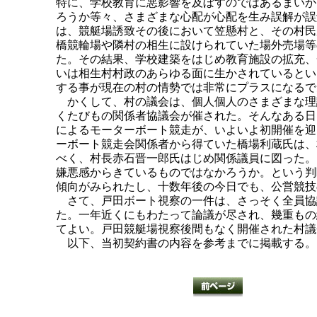
特に、学校教育に悪影響を及ぼすのではあるまいか
ろうか等々、さまざまな心配が心配を生み誤解が誤
は、競艇場誘致その後において笠懸村と、その村民
橋競輪場や隣村の相生に設けられていた場外売場等
た。その結果、学校建築をはじめ教育施設の拡充、
いは相生村村政のあらゆる面に生かされているとい
する事が現在の村の情勢では非常にプラスになるで
かくして、村の議会は、個人個人のさまざまな理
くたびもの関係者協議会が催された。そんなある日
によるモーターボート競走が、いよいよ初開催を迎
ーボート競走会関係者から得ていた橋場利蔵氏は、
べく、村長赤石晋一郎氏はじめ関係議員に図った。
嫌悪感からきているものではなかろうか。という判
傾向がみられたし、十数年後の今日でも、公営競技
さて、戸田ボート視察の一件は、さっそく全員協
た。一年近くにもわたって論議が尽され、幾重もの
てよい。戸田競艇場視察後間もなく開催された村議
以下、当初契約書の内容を参考までに掲載する。