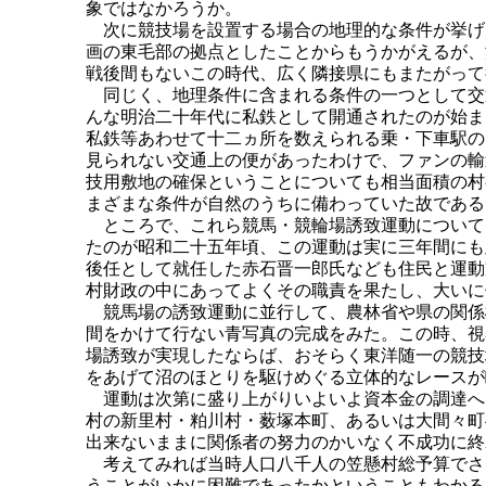
象ではなかろうか。
次に競技場を設置する場合の地理的な条件が挙げ
画の東毛部の拠点としたことからもうかがえるが、
戦後間もないこの時代、広く隣接県にもまたがって
同じく、地理条件に含まれる条件の一つとして交
んな明治二十年代に私鉄として開通されたのが始ま
私鉄等あわせて十二ヵ所を数えられる乗・下車駅の
見られない交通上の便があったわけで、ファンの輸
技用敷地の確保ということについても相当面積の村
まざまな条件が自然のうちに備わっていた故である
ところで、これら競馬・競輪場誘致運動について
たのが昭和二十五年頃、この運動は実に三年間にも
後任として就任した赤石晋一郎氏なども住民と運動
村財政の中にあってよくその職責を果たし、大いに
競馬場の誘致運動に並行して、農林省や県の関係
間をかけて行ない青写真の完成をみた。この時、視
場誘致が実現したならば、おそらく東洋随一の競技
をあげて沼のほとりを駆けめぐる立体的なレースが
運動は次第に盛り上がりいよいよ資本金の調達へ
村の新里村・粕川村・薮塚本町、あるいは大間々町
出来ないままに関係者の努力のかいなく不成功に終
考えてみれば当時人口八千人の笠懸村総予算でさ
うことがいかに困難であったかということもわかる