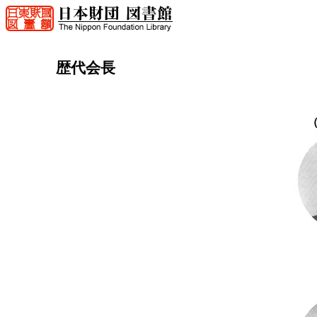
歴代会長
（
（