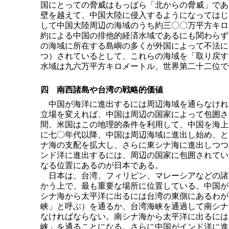
国にとっての脅威はもっぱら「北からの脅威」であ
壁を越えて、中国大陸に侵入するようになってはじ
して中国大陸周辺の海域のうち約三〇〇万平方キロ
約による中国の排他的経済水域であるにも関わらず
の海域に所在する島嶼の多くが外国によって不法に
つ）されているとして、これらの海域を「取り戻す
水域は九六万平方キロメートル、世界第二十二位で
四 南西諸島や台湾の戦略的価値
中国が海洋に進出するには周辺海域を通らなけれ
立場を変えれば、中国は周辺の国家によって包囲さ
間、米国はこの地理的条件を利用して、中国を海上
に七〇年代以降、中国は周辺海域に進出し始め、と
ナ海の支配を拡大し、さらに東シナ海に進出しつつ
ンド洋に進出するには、周辺の国家に包囲されてい
なる位置にあるのが日本である。
日本は、台湾、フィリピン、マレーシアなどの諸
かう上で、最も重要な場所に位置している。中国が
シナ海から太平洋に出るには台湾の東側にあるわが
峡」と呼ぶ）を通るか、台湾海峡を通過して南シナ
なければならない。南シナ海から太平洋に出るには
峡」を通ることになる。さらに中国がインド洋に進