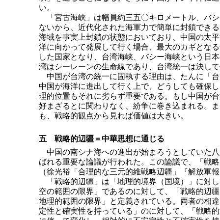
い。
「宮古海峡」は幅員約三五〇キロメートル、バシ
ないから、近代化された海軍力で簡単に封鎖できる
海域を事実上封鎖の状態においており、中国の太平
洋に向かって発展して行く場合、最大のカギとなる
した国家となり、台湾海峡、バシー海峡という日本
湾はシーレーンの生命線であり、台湾統一は決して
中国が台湾の統一に固執する理由は、たんに「台
中国が海洋に進出して行く上で、どうしても確保し
理的位置もそれに劣らず重要である。もし中国が台
好まざるとに関わりなく、紛争に巻き込まれる。ま
も、戦略的観点から見れば価値は大きい。
五 戦略的辺疆＝中華思想に通じる
中国の南シナ海への進出が始まろうとしていた八
ばれる重要な論議が行われた。この論議で、「戦略
（徐光裕「合理的な三元的維戦略辺疆」『解放軍報
「戦略的辺疆」は「地理的境界（国境）」に対し
空の範囲の限界」であるのに対して、「戦略的辺疆
地理的範囲の限界」と定義されている。両者の相違
定性と確実性を持っている」のに対して、「戦略的