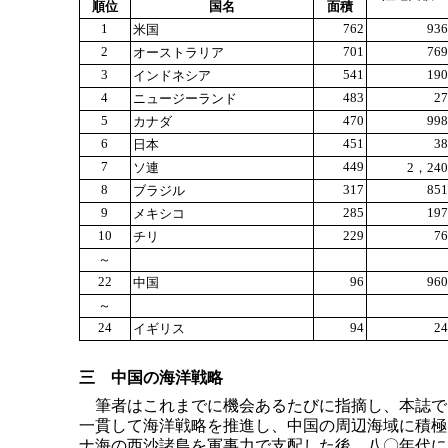
順位
国名
面積
1
762
936
米国
2
701
769
オーストラリア
3
541
190
インドネシア
4
483
27
ニュージーランド
5
470
998
カナダ
6
451
38
日本
7
449
ソ連
2，240
8
317
851
ブラジル
9
285
197
メキシコ
10
229
76
チリ
～
22
96
960
中国
～
24
94
24
イギリス
三 中国の海洋戦略
筆者はこれまでに機会あるたびに指摘し、本誌で
一貫して海洋戦略を推進し、中国の周辺海域に積極
ナ海の西沙諸島を軍事力で支配した後、八〇年代に