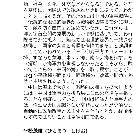
治・社会・文化・外交などからなる）である、と前
を基礎に、国際法で公認された原則に従って、わが
ことを主張するが、そのためには中国の軍事戦略に
「伝統的な地理的境界から戦略的辺疆まで外に押し
て「敵を防ぐ国門」と定めていたが、これからは「
洋と宇宙空間の発展の新しい情勢に基づいて、われ
際まで外に拡大し、陸地では地理的境界と一致させ
獲得し、国家の安全と発展を保障できる」と強調す
ここでいわれている「三〇〇万平方キロメートル
域、すなわち黄海、東シナ海、南シナ海を指す。そ
（清朝）が海軍力を重視しなかったところから、欧
ってこれらの「中国の海」を「取り戻す」ことが、
は
小平政権が固まり、同政権の「改革と開放」路
然と主張されるようになった。
中国は海上で大きく「戦略的辺疆」を拡大しよう
には、中国は軍事力を後ろ盾に自己の立場を主張し
ることを明確にしている。中国は経済力と軍事力の
は、強烈な大国意識とない交ぜになった歴史的な屈
自動的に政治改革と民主化をもたらすとか、経済相
らすのではないことは今や明白である。
平松茂雄（ひらまつ しげお）