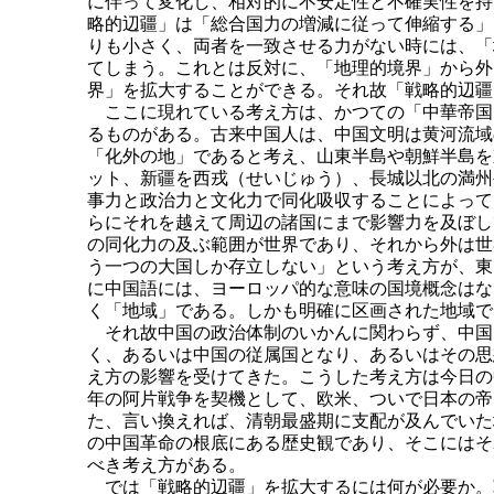
に伴って変化し、相対的に不安定性と不確実性を持
略的辺疆」は「総合国力の増減に従って伸縮する」
りも小さく、両者を一致させる力がない時には、「
てしまう。これとは反対に、「地理的境界」から外
界」を拡大することができる。それ故「戦略的辺疆
ここに現れている考え方は、かつての「中華帝国
るものがある。古来中国人は、中国文明は黄河流域
「化外の地」であると考え、山東半島や朝鮮半島を
ット、新疆を西戎（せいじゅう）、長城以北の満州
事力と政治力と文化力で同化吸収することによって
らにそれを越えて周辺の諸国にまで影響力を及ぼし
の同化力の及ぶ範囲が世界であり、それから外は世
う一つの大国しか存立しない」という考え方が、東
に中国語には、ヨーロッパ的な意味の国境概念はな
く「地域」である。しかも明確に区画された地域で
それ故中国の政治体制のいかんに関わらず、中国
く、あるいは中国の従属国となり、あるいはその思
え方の影響を受けてきた。こうした考え方は今日の
年の阿片戦争を契機として、欧米、ついで日本の帝
た、言い換えれば、清朝最盛期に支配が及んでいた
の中国革命の根底にある歴史観であり、そこにはそ
べき考え方がある。
では「戦略的辺疆」を拡大するには何が必要か。