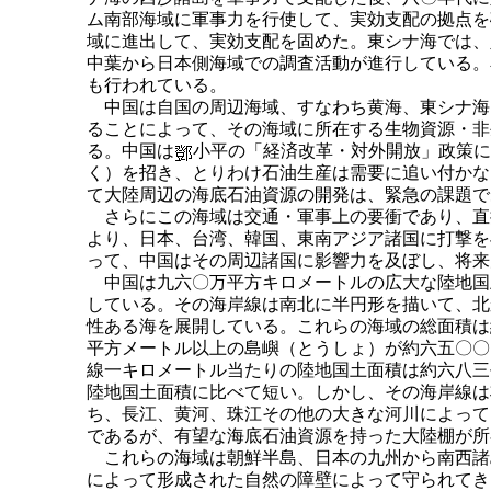
ム南部海域に軍事力を行使して、実効支配の拠点を
域に進出して、実効支配を固めた。東シナ海では、
中葉から日本側海域での調査活動が進行している。
も行われている。
中国は自国の周辺海域、すなわち黄海、東シナ海
ることによって、その海域に所在する生物資源・非
る。中国は
小平の「経済改革・対外開放」政策に
く）を招き、とりわけ石油生産は需要に追い付かな
て大陸周辺の海底石油資源の開発は、緊急の課題で
さらにこの海域は交通・軍事上の要衝であり、直
より、日本、台湾、韓国、東南アジア諸国に打撃を
って、中国はその周辺諸国に影響力を及ぼし、将来
中国は九六〇万平方キロメートルの広大な陸地国
している。その海岸線は南北に半円形を描いて、北
性ある海を展開している。これらの海域の総面積は
平方メートル以上の島嶼（とうしょ）が約六五〇〇
線一キロメートル当たりの陸地国土面積は約六八三
陸地国土面積に比べて短い。しかし、その海岸線は
ち、長江、黄河、珠江その他の大きな河川によって
であるが、有望な海底石油資源を持った大陸棚が所
これらの海域は朝鮮半島、日本の九州から南西諸
によって形成された自然の障壁によって守られてき