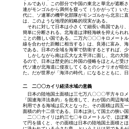
トルであり、この部分で中国の東北と華北が遮断さ
連がモンゴルから満州を窺って（うかがって）いた
代に、ソ連軍の機甲化部隊がモンゴルから北京に直
は、このような地理的戦略的現実がある。
それに対して日本は小さくて細長い島国であり、
簡単に分断される。北海道は津軽海峡を抑えられれ
ことの難しい国である。二万六〇〇〇キロメートル
線を合わせた距離に相当する）は、良港に富み、海
である。日本の全域を海軍で防衛するとすれば、少
しかしながら南は広大な太平洋に面し、北の大陸
るので、日本は歴史的に外国の侵略をほとんど受け
代ソ連が北海道に侵攻してくるとのシナリオが喧伝
た。だが世界が「海洋の時代」になるとともに、日
二 二〇〇カイリ経済水域の意義
日本の陸地国土面積は三七万八〇〇〇平方キロメ
「国連海洋法条約」を批准して、わが国の周辺海域
利用できる海域は広大となった。その面積は四五一
面積の約十二倍である。日本は決して国土の狭い国
二〇〇カイリは約三七〇キロメートルで、ほぼ東
て円を描くと、その面積は日本の陸地国土面積とほ
に洗われている小さな島、というよりは岩であるが