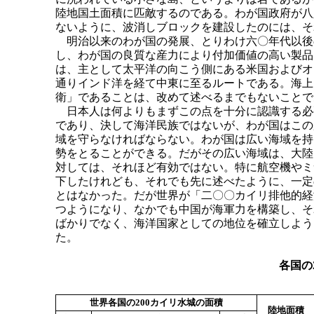
陸地国土面積に匹敵するのである。わが国政府が八
ないように、波消しブロックを建設したのには、そ
明治以来のわが国の発展、とりわけ六〇年代以後
し、わが国の良質な産力により付加価値の高い製品
は、主として太平洋の向こう側にある米国およびオ
通りインド洋を経て中東に至るルートである。海上
衛」であることは、改めて述べるまでもないことで
日本人は何よりもまずこの点を十分に認識する必
であり、決して海洋民族ではないが、わが国はこの
域を守らなければならない。わが国は広い海域を持
勢をとることができる。だがその広い海域は、大陸
対しては、それほど有効ではない。特に航空機やミ
下したけれども、それでも先に述べたように、一定
とはなかった。だが世界が「二〇〇カイリ排他的経
つようになり、なかでも中国が海軍力を構築し、そ
ばかりでなく、海洋国家としての地位を確立しよう
た。
各国の
世界各国の200カイリ水城の面積
陸地面積