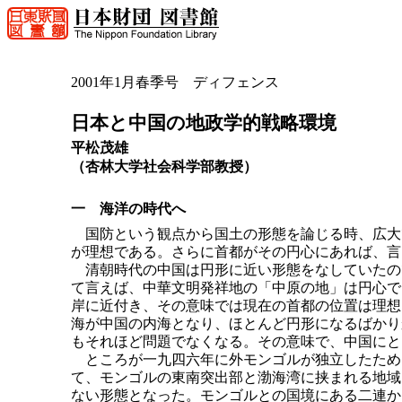
2001年1月春季号 ディフェンス
日本と中国の地政学的戦略環境
平松茂雄
（杏林大学社会科学部教授）
一 海洋の時代へ
国防という観点から国土の形態を論じる時、広大
が理想である。さらに首都がその円心にあれば、言
清朝時代の中国は円形に近い形態をなしていたの
て言えば、中華文明発祥地の「中原の地」は円心で
岸に近付き、その意味では現在の首都の位置は理想
海が中国の内海となり、ほとんど円形になるばかり
もそれほど問題でなくなる。その意味で、中国にと
ところが一九四六年に外モンゴルが独立したため
て、モンゴルの東南突出部と渤海湾に挟まれる地域
ない形態となった。モンゴルとの国境にある二連か