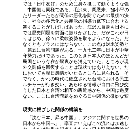
では「日中友好」のために身を挺して動くような強
中国側も同様である。毛沢東、周恩来、
小平の
たリーダーたちが関係の悪化を防ぐための最後の決
り、社会の多元化と共産党の指導力低下に合わせる
舞することがしばしばあった。江沢民自身も日本に
では歴史問題を前面に振りかざした。だがこれが日
りはじめ、徐々に柔軟姿勢を取るようになった。だ
なくともプラスにはならない。この点は対米姿勢と
第五に台湾問題がある。一九七二年に日本が中華
守勢力だけであった。このとき日本人のほとんどが
民国という存在が脳裏から消えていた。ところが現
外交関係を回復することは現状ではありえない。だ
においても親日感情がいたるところに見られる。そ
でなく、かれの時代に確立された台湾における民主
ルチャーが行き交い、あらゆる情報が自由に飛び交
うした日本と台湾の相互の親近感から、中国は過度
ない。ここに台湾問題をめぐる日中関係の微妙な変
現実に根ざした関係の構築を
「沈む日本、昇る中国」、アジアに関する世界の
日本から中国へ」、率直にいえばこの流れは加速し