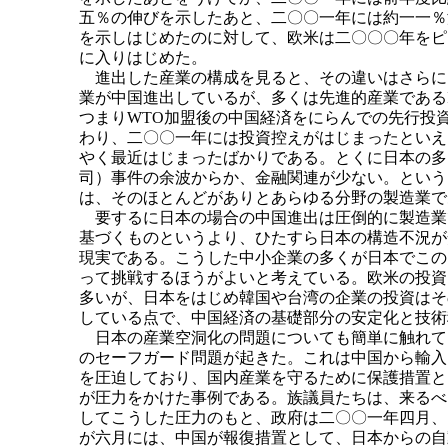
五％の伸びを示したあと、二〇〇一年には約一一％
を示しはじめたのに対して、欧米は二〇〇〇年をピ
に入りはじめた。
進出した産業の構成を見ると、その違いはさらに
業が中国進出しているが、多くは先進的産業である
つまりWTO加盟後の中国経済をにらんでの先行投
わり、二〇〇一年には投資控えがはじまったといえ
やく最近はじまったばかりである。とくに日本の多く
司）事件の余波からか、金融関連が少ない。という
は、そのほとんどがありとあらゆる分野の製造業で
要するに日本の場合の中国進出は圧倒的に製造業
基づくものというより、ひたすら日本の構造不況が
現実である。こうした中小企業の多くが日本でこの
って挑戦するほうがよいと考えている。欧米の投資
多いが、日本をはじめ韓国や台湾の企業の投資はそ
している点で、中国経済の基礎部分の安定化と技術
日本の産業空洞化の問題についても簡単に触れて
のセーフガード問題が起きた。これは中国から輸入
を圧迫しており、国内産業を守るために保護措置と
が圧力をかけた事例である。族議員たちは、来るべ
してこうした圧力のもと、政府は二〇〇一年四月、
が六月には、中国が報復措置として、日本からの自