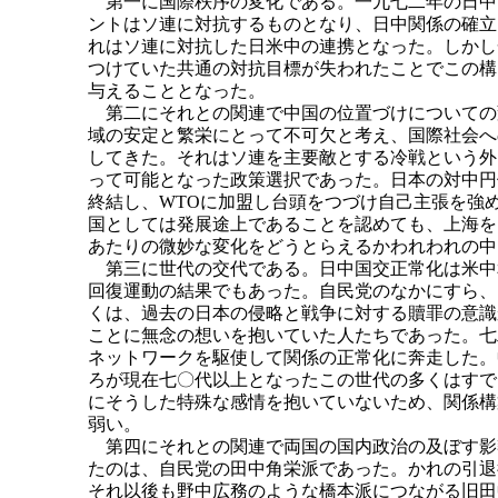
第一に国際秩序の変化である。一九七二年の日中
ントはソ連に対抗するものとなり、日中関係の確立
れはソ連に対抗した日米中の連携となった。しかし
つけていた共通の対抗目標が失われたことでこの構
与えることとなった。
第二にそれとの関連で中国の位置づけについての
域の安定と繁栄にとって不可欠と考え、国際社会へ
してきた。それはソ連を主要敵とする冷戦という外
って可能となった政策選択であった。日本の対中円
終結し、WTOに加盟し台頭をつづけ自己主張を強
国としては発展途上であることを認めても、上海を
あたりの微妙な変化をどうとらえるかわれわれの中
第三に世代の交代である。日中国交正常化は米中
回復運動の結果でもあった。自民党のなかにすら、
くは、過去の日本の侵略と戦争に対する贖罪の意識
ことに無念の想いを抱いていた人たちであった。七
ネットワークを駆使して関係の正常化に奔走した。
ろが現在七〇代以上となったこの世代の多くはすで
にそうした特殊な感情を抱いていないため、関係構
弱い。
第四にそれとの関連で両国の国内政治の及ぼす影
たのは、自民党の田中角栄派であった。かれの引退
それ以後も野中広務のような橋本派につながる旧田