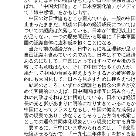
か、または世界の視点をもたない日本唯我独尊論が
ばれ、「中国大国論」と「日本空洞化論」がメディ
て「嫌中感情」をかもし出す。
中国の対日世論もどこか歪んでいる。一般の中国
止まったままだ。戦後の日本の経済成長については
ついての認識は欠落している。日本が半世紀以上に
が足りない。一つの歴史問題から即座に「日本軍国
国の認識自体に違和感を抱くことになる。
当たり前の結論だが、日中ともに相互理解が足り
自己認識も含めていうのである。日本はすでに経済
あるのに対して、中国にとってはすべてが今後の長
較しても意味はない。そして中国では多くの人が、
果たして中国の台頭を抑えようとするとの被害者意
的にも大国化して、日本を見返すために押さえつけ
結局のところ、いずれの議論とも情念の世界が交
めて客観的にいえば、日中両国は相互に妬み合った
れの内政はそれほどに切迫している。日本では経済
長の光と影があまりに明確になりすぎているにもか
中国にとってプラスとなるし、中国の健全な成長は
害の現実であり、少なくともそうした方向を模索し
としての運命共同体化現象という現実に対する真摯
要するに、日中にいま求められるのは、「情念型
転換させるなかで、「一九七二年体制」を超える新