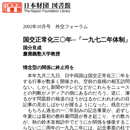
2002年10月号 外交フォーラム
国交正常化三〇年─「一九七二年体制
国分良成
慶應義塾大学教授
情念型の関係に終止符を
本年九月二九日、日中両国は国交正常化三〇年を
する行事が数多く開催され、空前の規模の相互訪問
ない。しかし新聞やテレビなどがこれらをニュース
との判断がメディアの側にあるのだろう。逆に、瀋
るがす問題群の報道のほうがはるかにわれわれの目
記事の見出しばかりが躍るようになった。残念だが
もちろん過去の一〇年刻みの記念事業が、必ずし
年夏には最初の教科書問題が巻き起こり、その数カ
が、秋の鈴木首相訪中でどうにか関係を修復するこ
らない二〇周年の一九九二年には、記念事業の柱で