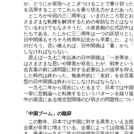
が、どうにか実現へとこぎつけることで乗り切った
を活用することでこれらを乗り切る力がまだあった
ところが今回の三〇周年は、いまのところ型どお
さまざまな軋轢を解消するための有効な力とはなり
ているわけでもなさそうだ。小泉首相の公式訪中は
たちである。たしかに三〇周年は一つの区切りとし
日中関係もそろそろ何周年記念から卒業した、より
のだろう。言い換えれば、日中関係は「量」から「
しなければならない。
思えば一九七二年以来の日中関係は「一衣帯水」
はさまざまな思いや障害が存在したが、戦争という
合言葉の前に諸問題に対する必要以上の追求を抑え
した時代は終わった。無条件的に「友好」を合言葉
型の日中関係は終わりにしなければならない。
一九七二年から現在にいたるまで、日本では中国
一挙に悲観論へと転換するというパターンを繰り返
中の底流にある情念型関係のひ弱さの問題性につい
「中国ブーム」の陥穽
この数年、日本では中国に対する異常といえる投
企業が非常に増えている。企業によっては現地工場
る。筆者は一九七二年の日中国交正常化以来、日本