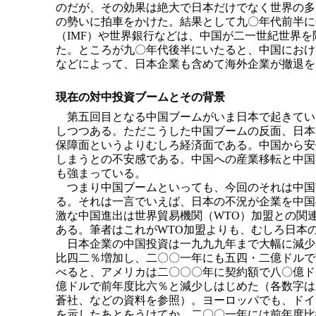
のだが、その効果は絶大で日本だけでなく世界の多
の勢いに拍車をかけた。結果として九〇年代前半に
（IMF）や世界銀行などは、中国が二一世紀世界
た。ところが九〇年代後半にいたると、中国におけ
などによって、日本企業も含めて海外企業が撤退を
現在の対中投資ブームとその背景
第五回目となる中国ブームがいま日本で起きてい
しつつある。ただこうした中国ブームの反面、日本
保障面というよりむしろ経済面である。中国から安
しまうとの不安感である。中国への産業移転と中国
も強まっている。
つまり中国ブームといっても、今回のそれは中国
る。それは一言でいえば、日本の不況が企業を中国
激な中国進出は世界貿易機関（WTO）加盟との関
ある。筆者はこれがWTO加盟よりも、むしろ日本
日本企業の中国投資は一九九九年まで大幅に減少
比四二％増加し、二〇〇一年にも五四・二億ドルで
べると、アメリカは二〇〇〇年に契約額で八〇億ド
億ドルで前年度比六％と減少しはじめた（各数字は
蒼社、などの資料を参照）。ヨーロッパでも、ドイ
を示したあとをうけてか、二〇〇一年には前年度比