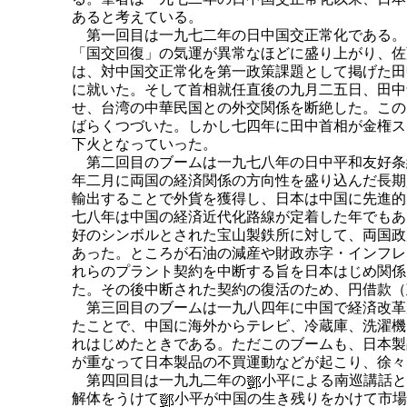
あると考えている。
第一回目は一九七二年の日中国交正常化である。
「国交回復」の気運が異常なほどに盛り上がり、佐
は、対中国交正常化を第一政策課題として掲げた田
に就いた。そして首相就任直後の九月二五日、田中
せ、台湾の中華民国との外交関係を断絶した。この
ばらくつづいた。しかし七四年に田中首相が金権ス
下火となっていった。
第二回目のブームは一九七八年の日中平和友好条
年二月に両国の経済関係の方向性を盛り込んだ長期
輸出することで外貨を獲得し、日本は中国に先進的
七八年は中国の経済近代化路線が定着した年でもあ
好のシンボルとされた宝山製鉄所に対して、両国政
あった。ところが石油の減産や財政赤字・インフレ
れらのプラント契約を中断する旨を日本はじめ関係
た。その後中断された契約の復活のため、円借款（
第三回目のブームは一九八四年に中国で経済改革
たことで、中国に海外からテレビ、冷蔵庫、洗濯機
れはじめたときである。ただこのブームも、日本製
が重なって日本製品の不買運動などが起こり、徐々
第四回目は一九九二年の
小平による南巡講話と
解体をうけて
小平が中国の生き残りをかけて市場