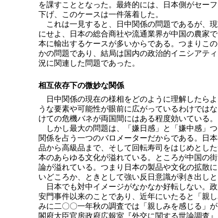
を課すこととなった。最終的には、日本側がセーフ
下げ、このケースは一件落着した。
これは一見すると、日中関係の問題であるが、現
にせよ、日本の総合商社や流通業界が中国の農家で
本に輸出するケースが多いからである。つまりこの
かの問題であり、結局は国内の政治的イニシアティ
況に関連した問題であった。
相互依存下の微妙な関係
日中関係の現在の様相をどのように理解したらよ
うな要素や可能性が眼前に広がっているわけではな
けての危機バネが両国間にはある程度効いている。
しかし最大の問題は、「嫌日感」と「嫌中感」つ
関係を占う一つのバロメーターだからである。日本
品から高級品まで、そして回転寿司をはじめとした
本のあらゆる文化が溢れている。ところが中国の街
論が溢れている。つまり日本の製品や文化の拡散に
いどころか、ときとして強い反日意識が剥き出しと
日本でも対中イメージがなかなか好転しない。政
安門事件以来のことであり、近年にいたると「親し
みに二〇〇一年秋の調査では「親しみを感じる」が
閣府大臣官房政府広報室『外交に関する世論調査』