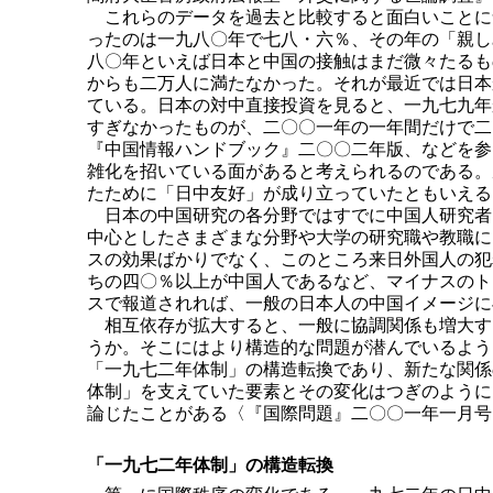
これらのデータを過去と比較すると面白いことに
ったのは一九八〇年で七八・六％、その年の「親し
八〇年といえば日本と中国の接触はまだ微々たるも
からも二万人に満たなかった。それが最近では日本
ている。日本の対中直接投資を見ると、一九七九年
すぎなかったものが、二〇〇一年の一年間だけで二
『中国情報ハンドブック』二〇〇二年版、などを参
雑化を招いている面があると考えられるのである。
たために「日中友好」が成り立っていたともいえる
日本の中国研究の各分野ではすでに中国人研究者
中心としたさまざまな分野や大学の研究職や教職に
スの効果ばかりでなく、このところ来日外国人の犯
ちの四〇％以上が中国人であるなど、マイナスのト
スで報道されれば、一般の日本人の中国イメージに
相互依存が拡大すると、一般に協調関係も増大す
うか。そこにはより構造的な問題が潜んでいるよう
「一九七二年体制」の構造転換であり、新たな関係
体制」を支えていた要素とその変化はつぎのように
論じたことがある〈『国際問題』二〇〇一年一月号
「一九七二年体制」の構造転換